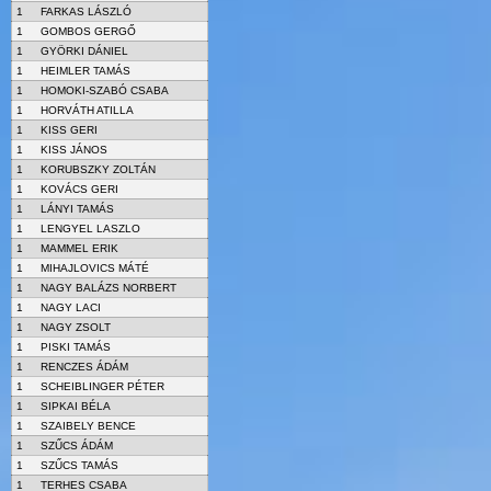
1
FARKAS LÁSZLÓ
1
GOMBOS GERGŐ
1
GYÖRKI DÁNIEL
1
HEIMLER TAMÁS
1
HOMOKI-SZABÓ CSABA
1
HORVÁTH ATILLA
1
KISS GERI
1
KISS JÁNOS
1
KORUBSZKY ZOLTÁN
1
KOVÁCS GERI
1
LÁNYI TAMÁS
1
LENGYEL LASZLO
1
MAMMEL ERIK
1
MIHAJLOVICS MÁTÉ
1
NAGY BALÁZS NORBERT
1
NAGY LACI
1
NAGY ZSOLT
1
PISKI TAMÁS
1
RENCZES ÁDÁM
1
SCHEIBLINGER PÉTER
1
SIPKAI BÉLA
1
SZAIBELY BENCE
1
SZŰCS ÁDÁM
1
SZŰCS TAMÁS
1
TERHES CSABA