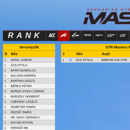
R
I
H
U
N
G
A
A
N
G
T
RANK
Versenyzők
GTR-Masters Ra
R
Név
#
Név
Autó
1
ANTAL GÁBOR
1
ÁCS ATTILA
BMW M3 E30 DTM
1
ÁCS ATTILA
1
BAÁN SZABOLCS
1
BALOGH ANDRÁS
1
BARTHA LÁSZLÓ
1
BÉRES PÉTER
2
BOROS GYEVI LÓRÁNT
1
BURSZKY NORBERT
1
CSÉPÁNY LÁSZLÓ
1
DEMETER TAMÁS
1
DEZSŐ TAMÁS
1
DR. NAGY GERGELY
1
EGYÜD ISTVÁN
1
FARAGÓ IMI