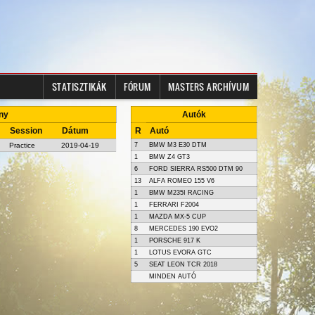
STATISZTIKÁK
FÓRUM
MASTERS ARCHÍVUM
any
Autók
Session
Dátum
R
Autó
Practice
2019-04-19
7
BMW M3 E30 DTM
1
BMW Z4 GT3
6
FORD SIERRA RS500 DTM 90
13
ALFA ROMEO 155 V6
1
BMW M235I RACING
1
FERRARI F2004
1
MAZDA MX-5 CUP
8
MERCEDES 190 EVO2
1
PORSCHE 917 K
1
LOTUS EVORA GTC
5
SEAT LEON TCR 2018
MINDEN AUTÓ