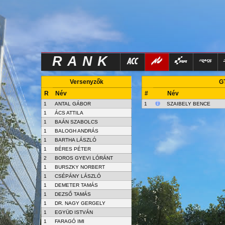
RANK
Versenyzők
GT
R
Név
#
Név
1
ANTAL GÁBOR
1
SZAIBELY BENCE
1
ÁCS ATTILA
1
BAÁN SZABOLCS
1
BALOGH ANDRÁS
1
BARTHA LÁSZLÓ
1
BÉRES PÉTER
2
BOROS GYEVI LÓRÁNT
1
BURSZKY NORBERT
1
CSÉPÁNY LÁSZLÓ
1
DEMETER TAMÁS
1
DEZSŐ TAMÁS
1
DR. NAGY GERGELY
1
EGYÜD ISTVÁN
1
FARAGÓ IMI