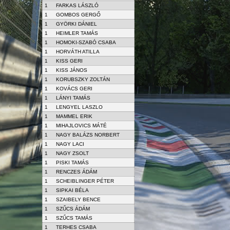
1
FARKAS LÁSZLÓ
1
GOMBOS GERGŐ
1
GYÖRKI DÁNIEL
1
HEIMLER TAMÁS
1
HOMOKI-SZABÓ CSABA
1
HORVÁTH ATILLA
1
KISS GERI
1
KISS JÁNOS
1
KORUBSZKY ZOLTÁN
1
KOVÁCS GERI
1
LÁNYI TAMÁS
1
LENGYEL LASZLO
1
MAMMEL ERIK
1
MIHAJLOVICS MÁTÉ
1
NAGY BALÁZS NORBERT
1
NAGY LACI
1
NAGY ZSOLT
1
PISKI TAMÁS
1
RENCZES ÁDÁM
1
SCHEIBLINGER PÉTER
1
SIPKAI BÉLA
1
SZAIBELY BENCE
1
SZŰCS ÁDÁM
1
SZŰCS TAMÁS
1
TERHES CSABA