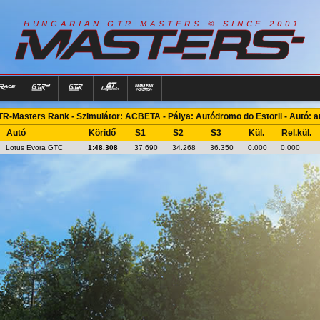
R
I
A
S
T
E
R
S
©
S
I
N
C
E
2
1
H
U
N
G
A
A
N
G
T
R
M
0
0
R-Masters Rank - Szimulátor: ACBETA - Pálya: Autódromo do Estoril - Autó: 
Autó
Köridő
S1
S2
S3
Kül.
Rel.kül.
Lotus Evora GTC
1:48.308
37.690
34.268
36.350
0.000
0.000