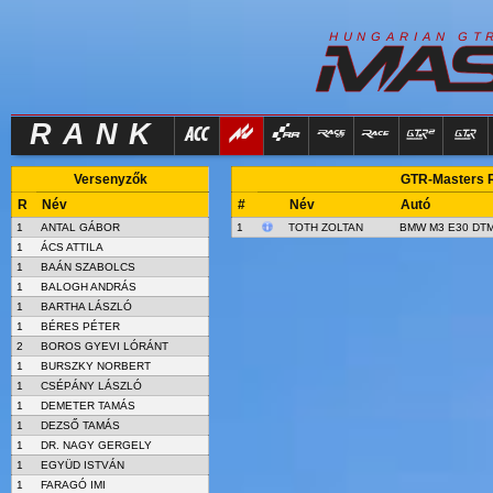
R
I
H
U
N
G
A
A
N
G
T
RANK
Versenyzők
GTR-Masters Ra
R
Név
#
Név
Autó
1
ANTAL GÁBOR
1
TOTH ZOLTAN
BMW M3 E30 DT
1
ÁCS ATTILA
1
BAÁN SZABOLCS
1
BALOGH ANDRÁS
1
BARTHA LÁSZLÓ
1
BÉRES PÉTER
2
BOROS GYEVI LÓRÁNT
1
BURSZKY NORBERT
1
CSÉPÁNY LÁSZLÓ
1
DEMETER TAMÁS
1
DEZSŐ TAMÁS
1
DR. NAGY GERGELY
1
EGYÜD ISTVÁN
1
FARAGÓ IMI