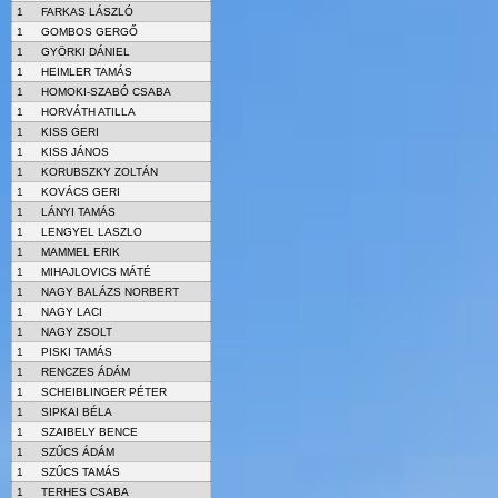
1
FARKAS LÁSZLÓ
1
GOMBOS GERGŐ
1
GYÖRKI DÁNIEL
1
HEIMLER TAMÁS
1
HOMOKI-SZABÓ CSABA
1
HORVÁTH ATILLA
1
KISS GERI
1
KISS JÁNOS
1
KORUBSZKY ZOLTÁN
1
KOVÁCS GERI
1
LÁNYI TAMÁS
1
LENGYEL LASZLO
1
MAMMEL ERIK
1
MIHAJLOVICS MÁTÉ
1
NAGY BALÁZS NORBERT
1
NAGY LACI
1
NAGY ZSOLT
1
PISKI TAMÁS
1
RENCZES ÁDÁM
1
SCHEIBLINGER PÉTER
1
SIPKAI BÉLA
1
SZAIBELY BENCE
1
SZŰCS ÁDÁM
1
SZŰCS TAMÁS
1
TERHES CSABA