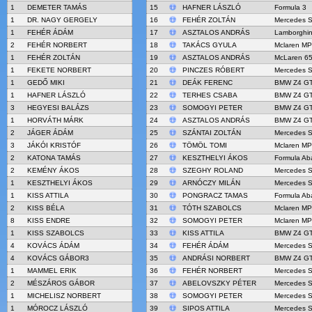
1
DEMETER TAMÁS
15
HAFNER LÁSZLÓ
Formula 3
1
DR. NAGY GERGELY
16
FEHÉR ZOLTÁN
Mercedes 
1
FEHÉR ÁDÁM
17
ASZTALOS ANDRÁS
Lamborghin
2
FEHÉR NORBERT
18
TAKÁCS GYULA
Mclaren M
1
FEHÉR ZOLTÁN
19
ASZTALOS ANDRÁS
McLaren 6
1
FEKETE NORBERT
20
PINCZES RÓBERT
Mercedes 
1
GEDŐ MIKI
21
DEÁK FERENC
BMW Z4 G
1
HAFNER LÁSZLÓ
22
TERHES CSABA
BMW Z4 G
3
HEGYESI BALÁZS
23
SOMOGYI PETER
BMW Z4 G
1
HORVÁTH MÁRK
24
ASZTALOS ANDRÁS
BMW Z4 G
2
JÁGER ÁDÁM
25
SZÁNTAI ZOLTÁN
Mercedes 
3
JÁKÓI KRISTÓF
26
TÖMÖL TOMI
Mclaren M
2
KATONA TAMÁS
27
KESZTHELYI ÁKOS
Formula Ab
2
KEMÉNY ÁKOS
28
SZEGHY ROLAND
Mercedes 
1
KESZTHELYI ÁKOS
29
ARNÓCZY MILÁN
Mercedes 
1
KISS ATTILA
30
PONGRACZ TAMAS
Formula Ab
2
KISS BÉLA
31
TÓTH SZABOLCS
Mclaren M
8
KISS ENDRE
32
SOMOGYI PETER
Mclaren M
1
KISS SZABOLCS
33
KISS ATTILA
BMW Z4 G
4
KOVÁCS ÁDÁM
34
FEHÉR ÁDÁM
Mercedes 
4
KOVÁCS GÁBOR3
35
ANDRÁSI NORBERT
BMW Z4 G
1
MAMMEL ERIK
36
FEHÉR NORBERT
Mercedes 
2
MÉSZÁROS GÁBOR
37
ABELOVSZKY PÉTER
Mercedes 
1
MICHELISZ NORBERT
38
SOMOGYI PETER
Mercedes 
1
MÓROCZ LÁSZLÓ
39
SIPOS ATTILA
Mercedes 