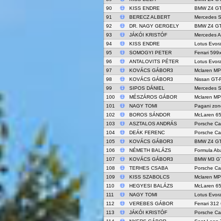
90
KISS ENDRE
BMW Z4 G
91
BERECZ ALBERT
Mercedes 
92
DR. NAGY GERGELY
BMW Z4 G
93
JÁKÓI KRISTÓF
Mercedes 
94
KISS ENDRE
Lotus Evor
95
SOMOGYI PETER
Ferrari 599
96
ANTALOVITS PÉTER
Lotus Evor
97
KOVÁCS GÁBOR3
Mclaren M
98
KOVÁCS GÁBOR3
Nissan GT-
99
SIPOS DÁNIEL
Mercedes 
100
MÉSZÁROS GÁBOR
Mclaren M
101
NAGY TOMI
Pagani zon
102
BOROS SÁNDOR
McLaren 6
103
ASZTALOS ANDRÁS
Porsche C
104
DEÁK FERENC
Porsche C
105
KOVÁCS GÁBOR3
BMW Z4 G
106
NÉMETH BALÁZS
Formula Ab
107
KOVÁCS GÁBOR3
BMW M3 G
108
TERHES CSABA
Porsche C
109
KISS SZABOLCS
Mclaren M
110
HEGYESI BALÁZS
McLaren 6
111
NAGY TOMI
Lotus Evor
112
VEREBES GÁBOR
Ferrari 312
113
JÁKÓI KRISTÓF
Porsche C