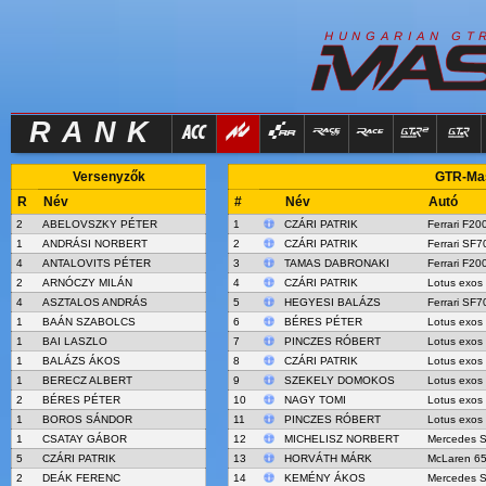
R
I
H
U
N
G
A
A
N
G
T
RANK
Versenyzők
GTR-Mas
R
Név
#
Név
Autó
2
ABELOVSZKY PÉTER
1
CZÁRI PATRIK
Ferrari F20
1
ANDRÁSI NORBERT
2
CZÁRI PATRIK
Ferrari SF7
4
ANTALOVITS PÉTER
3
TAMAS DABRONAKI
Ferrari F20
2
ARNÓCZY MILÁN
4
CZÁRI PATRIK
Lotus exos
4
ASZTALOS ANDRÁS
5
HEGYESI BALÁZS
Ferrari SF7
1
BAÁN SZABOLCS
6
BÉRES PÉTER
Lotus exos
1
BAI LASZLO
7
PINCZES RÓBERT
Lotus exos
1
BALÁZS ÁKOS
8
CZÁRI PATRIK
Lotus exos
1
BERECZ ALBERT
9
SZEKELY DOMOKOS
Lotus exos
2
BÉRES PÉTER
10
NAGY TOMI
Lotus exos
1
BOROS SÁNDOR
11
PINCZES RÓBERT
Lotus exos
1
CSATAY GÁBOR
12
MICHELISZ NORBERT
Mercedes 
5
CZÁRI PATRIK
13
HORVÁTH MÁRK
McLaren 6
2
DEÁK FERENC
14
KEMÉNY ÁKOS
Mercedes 