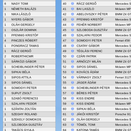
6
NAGY TOMI
40
RÁCZ GERGŐ
Mercedes 
1
NÉMETH BALÁZS
41
BAI LASZLO
Mclaren M
1
NIKA LÁSZLÓ
42
ABELOVSZKY PÉTER
BMW Z4 G
1
NYERS GÁBOR
43
PFENNIG KRISTÓF
Mercedes 
1
OLÁH GERGELY
44
FEHÉR NORBERT
Mclaren M
1
OSZLÁR DOMINIK
45
SZLOBODA GUSZTÁV
BMW Z4 G
1
PFENNIG KRISTÓF
46
SZALAFAI FEDOR
Mercedes 
4
PINCZES RÓBERT
47
SOMOGYI PETER
Ferrari 458
1
PONGRACZ TAMAS
48
CSATAY GÁBOR
Mercedes 
1
RÁCZ GERGŐ
49
TÉGLÁSI FERENC
BMW Z4 G
2
ROBERTHICWR
50
CZÁRI PATRIK
Mercedes 
1
SÁRKÖZI GÁBOR
51
ARNÓCZY MILÁN
BMW Z4 G
1
SCHEIBLINGER PÉTER
52
SIPOS DÁNIEL
Mclaren M
2
SIPKAI BÉLA
53
KOVÁCS ÁDÁM
BMW Z4 G
1
SIPOS ATTILA
54
VÁRNAGY ZSOLT
Ferrari 312
3
SIPOS DÁNIEL
55
JÁGER ÁDÁM
Mercedes 
6
SOMOGYI PETER
56
SCHEIBLINGER PÉTER
Mercedes 
1
SUPUT ZSOLT
57
BÉRES PÉTER
Mercedes 
1
SZABÓ FERENC53
58
KISS ENDRE
Mercedes 
1
SZALAFAI FEDOR
59
KISS ENDRE
Mclaren M
1
SZÁNTAI ZOLTÁN
60
SIPKAI BÉLA
Mercedes 
1
SZEGHY ROLAND
61
JÁKÓI KRISTÓF
Porsche 9
1
SZEKELY DOMOKOS
62
OLÁH GERGELY
Mercedes 
1
SZLOBODA GUSZTÁV
63
TÖMÖL TOMI
Mercedes 
1
TAKÁCS GYULA
64
KATONA TAMÁS
BMW Z4 G