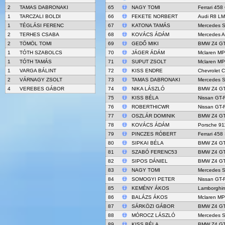
2
TAMAS DABRONAKI
65
NAGY TOMI
Ferrari 458
1
TARCZALI BOLDI
66
FEKETE NORBERT
Audi R8 LM
1
TÉGLÁSI FERENC
67
KATONA TAMÁS
Mercedes 
2
TERHES CSABA
68
KOVÁCS ÁDÁM
Mercedes 
2
TÖMÖL TOMI
69
GEDŐ MIKI
BMW Z4 G
1
TÓTH SZABOLCS
70
JÁGER ÁDÁM
Mclaren M
1
TÓTH TAMÁS
71
SUPUT ZSOLT
Mclaren M
1
VARGA BÁLINT
72
KISS ENDRE
Chevrolet C
2
VÁRNAGY ZSOLT
73
TAMAS DABRONAKI
Mercedes 
4
VEREBES GÁBOR
74
NIKA LÁSZLÓ
BMW Z4 G
75
KISS BÉLA
Nissan GT-
76
ROBERTHICWR
Nissan GT-
77
OSZLÁR DOMINIK
BMW Z4 G
78
KOVÁCS ÁDÁM
Porsche 9
79
PINCZES RÓBERT
Ferrari 458
80
SIPKAI BÉLA
BMW Z4 G
81
SZABÓ FERENC53
BMW Z4 G
82
SIPOS DÁNIEL
BMW Z4 G
83
NAGY TOMI
Mercedes 
84
SOMOGYI PETER
Nissan GT-
85
KEMÉNY ÁKOS
Lamborghin
86
BALÁZS ÁKOS
Mclaren M
87
SÁRKÖZI GÁBOR
BMW Z4 G
88
MÓROCZ LÁSZLÓ
Mercedes 
89
KISS BÉLA
BMW Z4 G