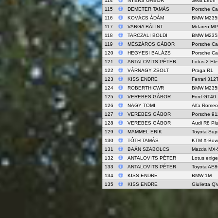
114
NYERS GÁBOR
Seat Leon
115
DEMETER TAMÁS
Porsche C
116
KOVÁCS ÁDÁM
BMW M235i
117
VARGA BÁLINT
Mclaren M
118
TARCZALI BOLDI
BMW M235i
119
MÉSZÁROS GÁBOR
Porsche C
120
HEGYESI BALÁZS
Porsche C
121
ANTALOVITS PÉTER
Lotus 2 El
122
VÁRNAGY ZSOLT
Praga R1
123
KISS ENDRE
Ferrari 312
124
ROBERTHICWR
BMW M235i
125
VEREBES GÁBOR
Ford GT40
126
NAGY TOMI
Alfa Romeo
127
VEREBES GÁBOR
Porsche 91
128
VEREBES GÁBOR
Audi R8 Pl
129
MAMMEL ERIK
Toyota Sup
130
TÓTH TAMÁS
KTM X-Bow
131
BAÁN SZABOLCS
Mazda MX-
132
ANTALOVITS PÉTER
Lotus exige
133
ANTALOVITS PÉTER
Toyota AE8
134
KISS ENDRE
BMW 1M
135
KISS ENDRE
Giulietta Q