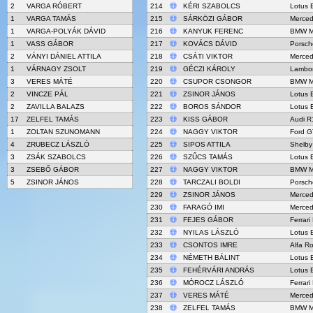
2
VARGA RÓBERT
214
KÉRI SZABOLCS
Lotus 
1
VARGA TAMÁS
215
SÁRKÖZI GÁBOR
Merced
1
VARGA-POLYÁK DÁVID
216
KANYUK FERENC
BMW M
1
VASS GÁBOR
217
KOVÁCS DÁVID
Porsch
2
VÁNYI DÁNIEL ATTILA
218
CSÁTI VIKTOR
Merced
1
VÁRNAGY ZSOLT
219
GÉCZI KÁROLY
Lambor
3
VERES MÁTÉ
220
CSUPOR CSONGOR
BMW M4
2
VINCZE PÁL
221
ZSINOR JÁNOS
Lotus 
2
ZAVILLA BALAZS
222
BOROS SÁNDOR
Lotus 
17
ZELFEL TAMÁS
223
KISS GÁBOR
Audi R1
1
ZOLTAN SZUNOMANN
224
NAGGY VIKTOR
Ford 
4
ZRUBECZ LÁSZLÓ
225
SIPOS ATTILA
Shelby
3
ZSÁK SZABOLCS
226
SZŰCS TAMÁS
Lotus 
3
ZSEBŐ GÁBOR
227
NAGGY VIKTOR
BMW M4
5
ZSINOR JÁNOS
228
TARCZALI BOLDI
Porsch
229
ZSINOR JÁNOS
Merced
230
FARAGÓ IMI
Merced
231
FEJES GÁBOR
Ferrari
232
NYILAS LÁSZLÓ
Lotus 
233
CSONTOS IMRE
Alfa R
234
NÉMETH BÁLINT
Lotus 
235
FEHÉRVÁRI ANDRÁS
Lotus 
236
MÓROCZ LÁSZLÓ
Ferrari
237
VERES MÁTÉ
Merced
238
ZELFEL TAMÁS
BMW M4