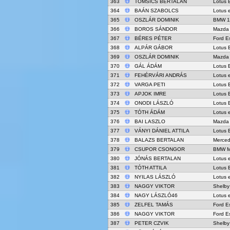
363
TOMSICS BERTALAN
Lotus 
364
BAÁN SZABOLCS
Lotus 
365
OSZLÁR DOMINIK
BMW 1
366
BOROS SÁNDOR
Mazda
367
BÉRES PÉTER
Ford E
368
ALPÁR GÁBOR
Lotus 
369
OSZLÁR DOMINIK
Mazda
370
GÁL ÁDÁM
Lotus 
371
FEHÉRVÁRI ANDRÁS
Lotus 
372
VARGA PETI
Lotus 
373
APJOK IMRE
Lotus 
374
ONODI LÁSZLÓ
Lotus 
375
TÓTH ÁDÁM
Lotus 
376
BAI LASZLO
Mazda
377
VÁNYI DÁNIEL ATTILA
Lotus 
378
BALAZS BERTALAN
Merced
379
CSUPOR CSONGOR
BMW M
380
JÓNÁS BERTALAN
Lotus 
381
TÓTH ATTILA
Lotus 
382
NYILAS LÁSZLÓ
Lotus 
383
NAGGY VIKTOR
Shelby
384
NAGY LÁSZLÓ46
Lotus 
385
ZELFEL TAMÁS
Ford E
386
NAGGY VIKTOR
Ford E
387
PETER CZVIK
Shelby