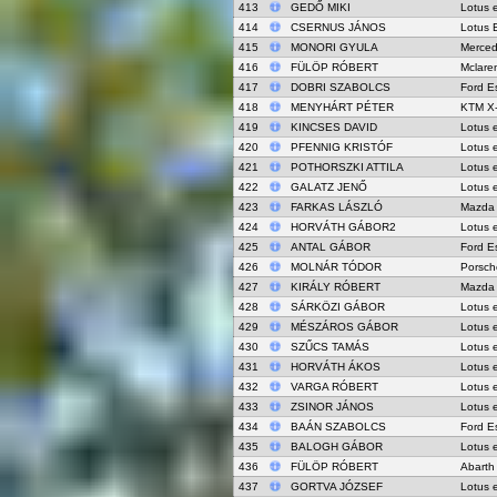
413
GEDŐ MIKI
Lotus 
414
CSERNUS JÁNOS
Lotus 
415
MONORI GYULA
Merced
416
FÜLÖP RÓBERT
Mclare
417
DOBRI SZABOLCS
Ford E
418
MENYHÁRT PÉTER
KTM X
419
KINCSES DAVID
Lotus 
420
PFENNIG KRISTÓF
Lotus 
421
POTHORSZKI ATTILA
Lotus 
422
GALATZ JENŐ
Lotus 
423
FARKAS LÁSZLÓ
Mazda
424
HORVÁTH GÁBOR2
Lotus 
425
ANTAL GÁBOR
Ford E
426
MOLNÁR TÓDOR
Porsch
427
KIRÁLY RÓBERT
Mazda
428
SÁRKÖZI GÁBOR
Lotus 
429
MÉSZÁROS GÁBOR
Lotus 
430
SZŰCS TAMÁS
Lotus 
431
HORVÁTH ÁKOS
Lotus 
432
VARGA RÓBERT
Lotus 
433
ZSINOR JÁNOS
Lotus 
434
BAÁN SZABOLCS
Ford E
435
BALOGH GÁBOR
Lotus 
436
FÜLÖP RÓBERT
Abarth
437
GORTVA JÓZSEF
Lotus 