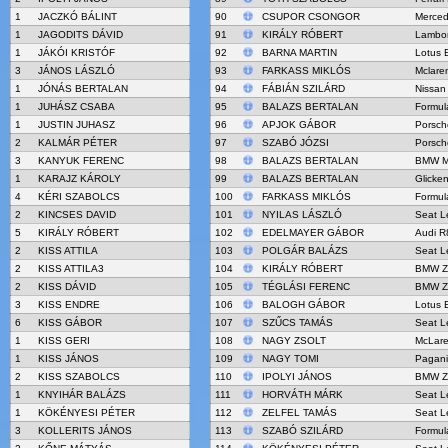
1
JACZKÓ BÁLINT
90
CSUPOR CSONGOR
Merce
1
JAGODITS DÁVID
91
KIRÁLY RÓBERT
Lambor
1
JÁKÓI KRISTÓF
92
BARNA MARTIN
Lotus 
3
JÁNOS LÁSZLÓ
93
FARKASS MIKLÓS
Mclare
1
JÓNÁS BERTALAN
94
FÁBIÁN SZILÁRD
Nissan
1
JUHÁSZ CSABA
95
BALAZS BERTALAN
Formul
1
JUSTIN JUHASZ
96
APJOK GÁBOR
Porsch
2
KALMÁR PÉTER
97
SZABÓ JÓZSI
Porsch
3
KANYUK FERENC
98
BALAZS BERTALAN
BMW M
1
KARAJZ KÁROLY
99
BALAZS BERTALAN
Glick
4
KÉRI SZABOLCS
100
FARKASS MIKLÓS
Formul
2
KINCSES DAVID
101
NYILAS LÁSZLÓ
Seat L
5
KIRÁLY RÓBERT
102
EDELMAYER GÁBOR
Audi R
2
KISS ATTILA
103
POLGÁR BALÁZS
Seat L
2
KISS ATTILA3
104
KIRÁLY RÓBERT
BMW Z
2
KISS DÁVID
105
TÉGLÁSI FERENC
BMW Z
3
KISS ENDRE
106
BALOGH GÁBOR
Lotus 
6
KISS GÁBOR
107
SZŰCS TAMÁS
Seat L
1
KISS GERI
108
NAGY ZSOLT
McLar
1
KISS JÁNOS
109
NAGY TOMI
Pagani
2
KISS SZABOLCS
110
IPOLYI JÁNOS
BMW Z
1
KNYIHÁR BALÁZS
111
HORVÁTH MÁRK
Seat L
1
KÖKÉNYESI PÉTER
112
ZELFEL TAMÁS
Seat L
3
KOLLERITS JÁNOS
113
SZABÓ SZILÁRD
Formul