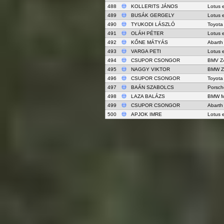
488
KOLLERITS JÁNOS
Lotus 
489
BUSÁK GERGELY
Lotus 
490
TYUKODI LÁSZLÓ
Toyota
491
OLÁH PÉTER
Lotus 
492
KŐNE MÁTYÁS
Abarth
493
VARGA PETI
Lotus 
494
CSUPOR CSONGOR
BMV Z
495
NAGGY VIKTOR
BMW Z
496
CSUPOR CSONGOR
Toyota
497
BAÁN SZABOLCS
Porsch
498
LAZA BALÁZS
BMW M
499
CSUPOR CSONGOR
Abarth
500
APJOK IMRE
Lotus 