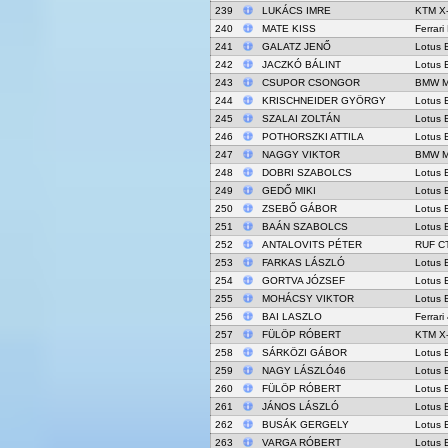
239
LUKÁCS IMRE
KTM X
240
MATE KISS
Ferrari
241
GALATZ JENŐ
Lotus 
242
JACZKÓ BÁLINT
Lotus 
243
CSUPOR CSONGOR
BMW 
244
KRISCHNEIDER GYÖRGY
Lotus 
245
SZALAI ZOLTÁN
Lotus 
246
POTHORSZKI ATTILA
Lotus 
247
NAGGY VIKTOR
BMW 
248
DOBRI SZABOLCS
Lotus 
249
GEDŐ MIKI
Lotus 
250
ZSEBŐ GÁBOR
Lotus 
251
BAÁN SZABOLCS
Lotus 
252
ANTALOVITS PÉTER
RUF CT
253
FARKAS LÁSZLÓ
Lotus 
254
GORTVA JÓZSEF
Lotus 
255
MOHÁCSY VIKTOR
Lotus 
256
BAI LASZLO
Ferrari
257
FÜLÖP RÓBERT
KTM X
258
SÁRKÖZI GÁBOR
Lotus 
259
NAGY LÁSZLÓ46
Lotus 
260
FÜLÖP RÓBERT
Lotus 
261
JÁNOS LÁSZLÓ
Lotus 
262
BUSÁK GERGELY
Lotus 
263
VARGA RÓBERT
Lotus 