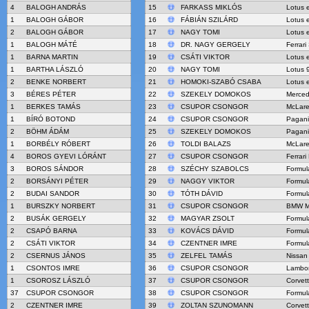
4
BALOGH ANDRÁS
15
FARKASS MIKLÓS
Lotus 
1
BALOGH GÁBOR
16
FÁBIÁN SZILÁRD
Lotus 
2
BALOGH GÁBOR
17
NAGY TOMI
Lotus 
1
BALOGH MÁTÉ
18
DR. NAGY GERGELY
Ferrari
1
BARNA MARTIN
19
CSÁTI VIKTOR
Lotus 
1
BARTHA LÁSZLÓ
20
NAGY TOMI
Lotus 
2
BENKE NORBERT
21
HOMOKI-SZABÓ CSABA
Lotus 
3
BÉRES PÉTER
22
SZEKELY DOMOKOS
Merced
1
BERKES TAMÁS
23
CSUPOR CSONGOR
McLar
1
BÍRÓ BOTOND
24
CSUPOR CSONGOR
Pagani
2
BÖHM ÁDÁM
25
SZEKELY DOMOKOS
Pagani
1
BORBÉLY RÓBERT
26
TOLDI BALAZS
McLar
4
BOROS GYEVI LÓRÁNT
27
CSUPOR CSONGOR
Ferrari
3
BOROS SÁNDOR
28
SZÉCHY SZABOLCS
Formul
2
BORSÁNYI PÉTER
29
NAGGY VIKTOR
Formul
2
BUDAI SANDOR
30
TÓTH DÁVID
Formul
1
BURSZKY NORBERT
31
CSUPOR CSONGOR
BMW M
2
BUSÁK GERGELY
32
MAGYAR ZSOLT
Formul
2
CSAPÓ BARNA
33
KOVÁCS DÁVID
Formul
2
CSÁTI VIKTOR
34
CZENTNER IMRE
Formul
2
CSERNUS JÁNOS
35
ZELFEL TAMÁS
Nissan
1
CSONTOS IMRE
36
CSUPOR CSONGOR
Lambor
1
CSOROSZ LÁSZLÓ
37
CSUPOR CSONGOR
Corvet
37
CSUPOR CSONGOR
38
CSUPOR CSONGOR
Formul
2
CZENTNER IMRE
39
ZOLTAN SZUNOMANN
Corvet