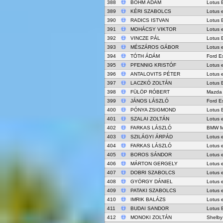
388
BÖHM ÁDÁM
Lotus 
389
KÉRI SZABOLCS
Lotus 
390
RADICS ISTVAN
Lotus 
391
MOHÁCSY VIKTOR
Lotus 
392
VINCZE PÁL
Lotus 
393
MÉSZÁROS GÁBOR
Lotus 
394
TÓTH ÁDÁM
Ford E
395
PFENNIG KRISTÓF
Lotus 
396
ANTALOVITS PÉTER
Lotus 
397
LACZKÓ ZOLTÁN
Lotus 
398
FÜLÖP RÓBERT
Mazda
399
JÁNOS LÁSZLÓ
Ford E
400
PÓNYA ZSIGMOND
Lotus 
401
SZALAI ZOLTÁN
Lotus 
402
FARKAS LÁSZLÓ
BMW M
403
SZILÁGYI ÁRPÁD
Lotus 
404
FARKAS LÁSZLÓ
Lotus 
405
BOROS SÁNDOR
Lotus 
406
MÁRTON GERGELY
Lotus 
407
DOBRI SZABOLCS
Lotus 
408
GYÖRGY DÁNIEL
Lotus 
409
PATAKI SZABOLCS
Lotus 
410
IMRIK BALÁZS
Lotus 
411
BUDAI SANDOR
Lotus 
412
MONOKI ZOLTÁN
Shelby