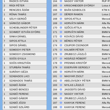
1
RADICS ISTVAN
164
NAGGY VIKTOR
RUF R
2
RÁDI PÉTER
165
KRISCHNEIDER GYÖRGY
Lotus 
2
RENCZES ÁDÁM
166
BAÁN SZABOLCS
KTM X
1
RÓNAI TAMÁS
167
DÉRER RAMON
Lotus 
1
SÁLYI GERGŐ
168
SIPOS ATTILA
Merced
8
SÁRKÖZI GÁBOR
169
HORVÁTH MÁRK
Alfa R
1
SCHEIBLINGER PÉTER
170
SZŐCS ATTILA
Alfa R
1
SCHMIDT ISTVÁN GYÖRG
171
HORVÁTH MÁRK
BMW M
1
SINKA DÁNIEL
172
KOVÁCS DÁVID
Merced
7
SIPOS ATTILA
173
BÉRES PÉTER
Merced
2
SIPOS DÁNIEL
174
CSUPOR CSONGOR
BMW 3
2
SOMOGYI PETER
175
KALMÁR PÉTER
Ferrari
1
SOMOGYI ZSIGMOND
176
ZRUBECZ LÁSZLÓ
BMW M
1
SOÓS GYULA
177
HODÁSZI RÓBERT
Audi T
1
SOÓS KRISZTIÁN
178
PFENNIG KRISTÓF
Merced
1
STURBÁN TAMÁS
179
EGERVÁRI GERGELY
Alfa R
3
SURÁNYI GÉZA
180
HORVÁTH MÁRK
Merced
2
SZABADOS LACI
181
MAGYAR ZSOLT
Lotus 
2
SZABADOS TAMÁS
182
ABELOVSZKY PÉTER
BMW M
2
SZABÓ ÁDÁM
183
NYILAS LÁSZLÓ
Merced
1
SZABÓ BENCE3
184
JAGODITS DÁVID
Merced
1
SZABÓ FERENC
185
NAGGY VIKTOR
BMW M
1
SZABÓ GÁBOR
186
ZRUBECZ LÁSZLÓ
Alfa R
3
SZABÓ JÓZSI
187
KANYUK FERENC
Alfa R
1
SZABÓ SZILÁRD
188
KANYUK FERENC
Merced