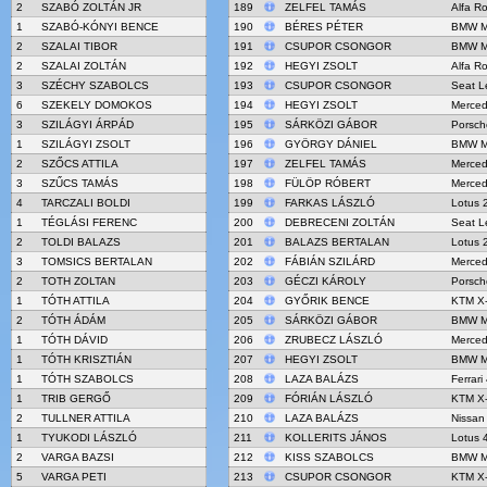
2
SZABÓ ZOLTÁN JR
189
ZELFEL TAMÁS
Alfa R
1
SZABÓ-KÓNYI BENCE
190
BÉRES PÉTER
BMW M
2
SZALAI TIBOR
191
CSUPOR CSONGOR
BMW M
2
SZALAI ZOLTÁN
192
HEGYI ZSOLT
Alfa R
3
SZÉCHY SZABOLCS
193
CSUPOR CSONGOR
Seat L
6
SZEKELY DOMOKOS
194
HEGYI ZSOLT
Merced
3
SZILÁGYI ÁRPÁD
195
SÁRKÖZI GÁBOR
Porsch
1
SZILÁGYI ZSOLT
196
GYÖRGY DÁNIEL
BMW M
2
SZŐCS ATTILA
197
ZELFEL TAMÁS
Merced
3
SZŰCS TAMÁS
198
FÜLÖP RÓBERT
Merced
4
TARCZALI BOLDI
199
FARKAS LÁSZLÓ
Lotus 
1
TÉGLÁSI FERENC
200
DEBRECENI ZOLTÁN
Seat L
2
TOLDI BALAZS
201
BALAZS BERTALAN
Lotus 
3
TOMSICS BERTALAN
202
FÁBIÁN SZILÁRD
Merce
2
TOTH ZOLTAN
203
GÉCZI KÁROLY
Porsch
1
TÓTH ATTILA
204
GYŐRIK BENCE
KTM X
2
TÓTH ÁDÁM
205
SÁRKÖZI GÁBOR
BMW M
1
TÓTH DÁVID
206
ZRUBECZ LÁSZLÓ
Merced
1
TÓTH KRISZTIÁN
207
HEGYI ZSOLT
BMW M
1
TÓTH SZABOLCS
208
LAZA BALÁZS
Ferrari
1
TRIB GERGŐ
209
FÓRIÁN LÁSZLÓ
KTM X
2
TULLNER ATTILA
210
LAZA BALÁZS
Nissan
1
TYUKODI LÁSZLÓ
211
KOLLERITS JÁNOS
Lotus 
2
VARGA BAZSI
212
KISS SZABOLCS
BMW M
5
VARGA PETI
213
CSUPOR CSONGOR
KTM X