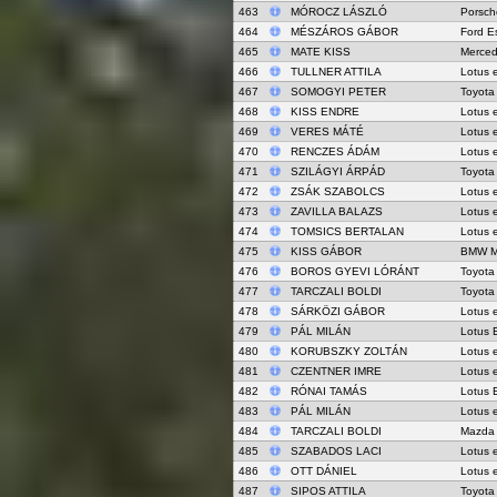
463
MÓROCZ LÁSZLÓ
Porsch
464
MÉSZÁROS GÁBOR
Ford E
465
MATE KISS
Merce
466
TULLNER ATTILA
Lotus 
467
SOMOGYI PETER
Toyota
468
KISS ENDRE
Lotus 
469
VERES MÁTÉ
Lotus 
470
RENCZES ÁDÁM
Lotus 
471
SZILÁGYI ÁRPÁD
Toyota
472
ZSÁK SZABOLCS
Lotus 
473
ZAVILLA BALAZS
Lotus 
474
TOMSICS BERTALAN
Lotus 
475
KISS GÁBOR
BMW M
476
BOROS GYEVI LÓRÁNT
Toyota
477
TARCZALI BOLDI
Toyota
478
SÁRKÖZI GÁBOR
Lotus 
479
PÁL MILÁN
Lotus 
480
KORUBSZKY ZOLTÁN
Lotus 
481
CZENTNER IMRE
Lotus 
482
RÓNAI TAMÁS
Lotus 
483
PÁL MILÁN
Lotus 
484
TARCZALI BOLDI
Mazda
485
SZABADOS LACI
Lotus 
486
OTT DÁNIEL
Lotus 
487
SIPOS ATTILA
Toyota