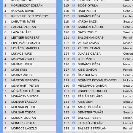
2
KŐNE MÁTYÁS
114
KÖKÉNYESI PÉTER
Seat L
2
KORUBSZKY ZOLTÁN
115
SOÓS GYULA
Lotus 
4
KOVÁCS DÁVID
116
RÁDI PÉTER
Seat L
3
KRISCHNEIDER GYÖRGY
117
SURÁNYI GÉZA
Lambor
1
LABUTYIN MÁTÉ
118
VARGA BAZSI
Seat L
3
LACZKÓ ZOLTÁN
119
SÁRKÖZI GÁBOR
Seat L
6
LAZA BALÁZS
120
NAGY ZSOLT
Seat L
1
LEITNER NORBERT
121
BALOGH ANDRÁS
Ferrari
1
LIPÓTVÁRI LÁSZLÓ
122
VARGA TAMÁS
Nissan
1
LOVÁCSI MARCELL
123
ZELFEL TAMÁS
Merce
4
LUKÁCS IMRE
124
JUHÁSZ CSABA
Corvet
4
MAGYAR ZSOLT
125
OTT DÁNIEL
Seat L
3
MAMMEL ERIK
126
SURÁNYI GÉZA
Nissan
2
MATE KISS
127
KISS GÁBOR
Ferrari
1
MATINY ÁKOS
128
ŐSZ BALÁZS
Seat L
3
MÁRTON GERGELY
129
SCHMIDT ISTVÁN GYÖRGY
McLar
3
MENYHÁRT PÉTER
130
MÉSZÁROS GÁBOR
Seat L
7
MÉSZÁROS GÁBOR
131
CSUPOR CSONGOR
Porsch
2
MOHÁCSY VIKTOR
132
FÁBIÁN SZILÁRD
Lotus 
1
MOLNÁR LÁSZLÓ
133
KISS GERI
Seat L
1
MOLNÁR PÉTER
134
ANTAL BERNÁTH
Ferrari
3
MOLNÁR TÓDOR
135
DEMETER TAMÁS
Seat L
1
MONOKI ZOLTÁN
136
BALÁZS PÉTER
Nissan
1
MONORI GYULA
137
LACZKÓ ZOLTÁN
Lotus 
9
MÓROCZ LÁSZLÓ
138
BALAZS BERTALAN
Ferrari