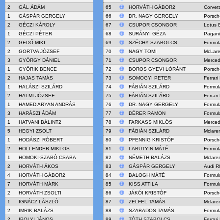
2
GÁL ÁDÁM
65
HORVÁTH GÁBOR2
Corvet
1
GÁSPÁR GERGELY
66
DR. NAGY GERGELY
Porsch
2
GÉCZI KÁROLY
67
CSUPOR CSONGOR
Lotus 
1
GÉCZI PÉTER
68
SURÁNYI GÉZA
Pagani
2
GEDŐ MIKI
69
SZÉCHY SZABOLCS
Formul
2
GORTVA JÓZSEF
70
NAGY TOMI
McLar
3
GYÖRGY DÁNIEL
71
CSUPOR CSONGOR
Merce
1
GYŐRIK BENCE
72
BOROS GYEVI LÓRÁNT
Porsch
2
HAJAS TAMÁS
73
SOMOGYI PETER
Ferrari
1
HALÁSZI SZILÁRD
74
FÁBIÁN SZILÁRD
Formul
2
HALMI JÓZSEF
75
FÁBIÁN SZILÁRD
Ferrari
1
HAMED ARYAN ANDRÁS
76
DR. NAGY GERGELY
Formul
3
HARÁSZI ÁDÁM
77
DÉRER RAMON
Formul
1
HATVANI BÁLINT2
78
FARKASS MIKLÓS
Merce
5
HEGYI ZSOLT
79
FÁBIÁN SZILÁRD
Mclare
1
HODÁSZI RÓBERT
80
PFENNIG KRISTÓF
Porsch
2
HOLLENDER MIKLOS
81
LABUTYIN MÁTÉ
Formul
1
HOMOKI-SZABÓ CSABA
82
NÉMETH BALÁZS
Mclare
2
HORVÁTH ÁKOS
83
GÁSPÁR GERGELY
Audi R
4
HORVÁTH GÁBOR2
84
BALOGH MÁTÉ
Formul
7
HORVÁTH MÁRK
85
KISS ATTILA
Formul
2
HORVÁTH ZSOLTI
86
JÁKÓI KRISTÓF
Porsch
1
IGNÁCZ LÁSZLÓ
87
ZELFEL TAMÁS
Mclare
2
IMRIK BALÁZS
88
SZABADOS TAMÁS
Formul
2
IPOLYI JÁNOS
89
TÓTH SZABOLCS
Ferrari