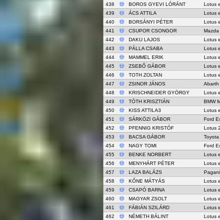
438
BOROS GYEVI LÓRÁNT
Lotus 
439
ÁCS ATTILA
Lotus 
440
BORSÁNYI PÉTER
Lotus 
441
CSUPOR CSONGOR
Mazda
442
DAKU LAJOS
Lotus 
443
PÁLLA CSABA
Lotus 
444
MAMMEL ERIK
Lotus 
445
ZSEBŐ GÁBOR
Lotus 
446
TOTH ZOLTAN
Lotus 
447
ZSINOR JÁNOS
Abarth
448
KRISCHNEIDER GYÖRGY
Lotus 
449
TÓTH KRISZTIÁN
BMW M
450
KISS ATTILA3
Lotus 
451
SÁRKÖZI GÁBOR
Ford E
452
PFENNIG KRISTÓF
Lotus 
453
BACSA GÁBOR
Toyota
454
NAGY TOMI
Ford E
455
BENKE NORBERT
Lotus 
456
MENYHÁRT PÉTER
Lotus 
457
LAZA BALÁZS
Pagani
458
KŐNE MÁTYÁS
Lotus 
459
CSAPÓ BARNA
Lotus 
460
MAGYAR ZSOLT
Lotus 
461
FÁBIÁN SZILÁRD
Lotus 
462
NÉMETH BÁLINT
Lotus 