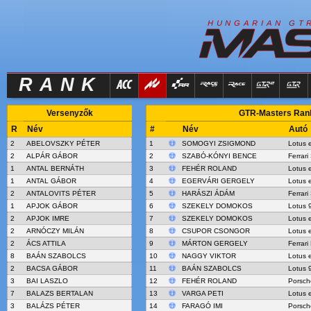
R
I
H
U
N
G
A
A
N
G
T
RANK
Versenyzők
GTR-Masters Rank 
R
Név
#
Név
Autó
2
ABELOVSZKY PÉTER
1
SOMOGYI ZSIGMOND
Lotus 
2
ALPÁR GÁBOR
2
SZABÓ-KÓNYI BENCE
Ferrari
1
ANTAL BERNÁTH
3
FEHÉR ROLAND
Lotus 
1
ANTAL GÁBOR
4
EGERVÁRI GERGELY
Lotus 
2
ANTALOVITS PÉTER
5
HARÁSZI ÁDÁM
Ferrari
1
APJOK GÁBOR
6
SZEKELY DOMOKOS
Lotus 
2
APJOK IMRE
7
SZEKELY DOMOKOS
Lotus 
2
ARNÓCZY MILÁN
8
CSUPOR CSONGOR
Lotus 
2
ÁCS ATTILA
9
MÁRTON GERGELY
Ferrari
8
BAÁN SZABOLCS
10
NAGGY VIKTOR
Lotus 
2
BACSA GÁBOR
11
BAÁN SZABOLCS
Lotus 
3
BAI LASZLO
12
FEHÉR ROLAND
Porsch
7
BALAZS BERTALAN
13
VARGA PETI
Lotus 
3
BALÁZS PÉTER
14
FARAGÓ IMI
Porsch