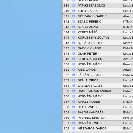
338
SZABÓ ÁDÁM
Mazda
339
PATAKI SZABOLCS
Lotus 
340
TOLDI BALAZS
Lotus 
341
MÉSZÁROS GÁBOR
Abarth
342
SZABÓ FERENC
KTM X
343
SZABÓ ÁDÁM
KTM X
344
VERES MÁTÉ
Lotus 
345
KORUBSZKY ZOLTÁN
Lotus 
346
SZILÁGYI ZSOLT
Mazda
347
NAGGY VIKTOR
BMW M
348
OLÁH PÉTER
Lotus 
349
KÉRI SZABOLCS
Alfa R
350
HORVÁTH MÁRK
Porsch
351
KISS JÁNOS
Abarth
352
FÁBIÁN SZILÁRD
BMW M3
353
SZALAI TIBOR
Lotus 
354
ZAVILLA BALAZS
Lotus 
355
HAMED ARYAN ANDRÁS
BMW 
356
HORVÁTH MÁRK
Lotus 
357
KIRÁLY RÓBERT
KTM X
358
HEGYI ZSOLT
Lotus 
359
BALOGH ANDRÁS
BMW 
360
PFENNIG KRISTÓF
Ford E
361
HORVÁTH ZSOLTI
Lotus 
362
MÉSZÁROS GÁBOR
BMW 