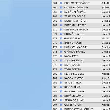
264
EDELMAYER GÁBOR
Alfa R
265
CSUPOR CSONGOR
Merce
266
SZILÁGYI ÁRPÁD
Lotus 
267
ZSÁK SZABOLCS
Lotus 
268
MENYHÁRT PÉTER
Lotus 
269
BORSÁNYI PÉTER
Lotus 
270
MÉSZÁROS GÁBOR
Lotus 
271
HORVÁTH ÁKOS
Lotus 
272
GALATZ JENŐ
Mazda
273
IMRIK BALÁZS
Lotus 
274
HORVÁTH GÁBOR2
Shelby
275
GYÖRGY DÁNIEL
Lotus 
276
NAGY IMRE
Lotus 
277
TULLNER ATTILA
Lotus 
278
DAKU LAJOS
Lotus 
279
TOTH ZOLTAN
Lotus 
280
KÉRI SZABOLCS
Mazda
281
NAGGY VIKTOR
Audi S
282
SIPOS ATTILA
Lotus 
283
KISS ATTILA3
Lotus 
284
BALOGH GÁBOR
Lotus 
285
KOVÁCS DÁVID
BMW 
286
SZABADOS LACI
Lotus 
287
GÉCZI PÉTER
Mazda
288
BOROS GYEVI LÓRÁNT
Lotus 