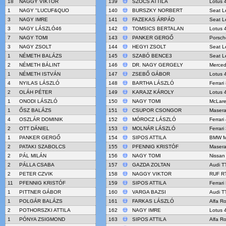
18
NAGGY VIKTOR
139
SZŐCS ATTILA
Lotus 
1
NAGY "LUCUF&QUO
140
BURSZKY NORBERT
Seat L
3
NAGY IMRE
141
FAZEKAS ÁRPÁD
Seat L
3
NAGY LÁSZLÓ46
142
TOMSICS BERTALAN
Lotus 
7
NAGY TOMI
143
PANKER GERGŐ
Porsch
3
NAGY ZSOLT
144
HEGYI ZSOLT
Seat L
1
NÉMETH BALÁZS
145
SZABÓ BENCE3
Seat L
2
NÉMETH BÁLINT
146
DR. NAGY GERGELY
Merce
1
NÉMETH ISTVÁN
147
ZSEBŐ GÁBOR
Lotus 
4
NYILAS LÁSZLÓ
148
BARTHA LÁSZLÓ
Ferrari
2
OLÁH PÉTER
149
KARAJZ KÁROLY
Lotus 
1
ONODI LÁSZLÓ
150
NAGY TOMI
McLar
1
ŐSZ BALÁZS
151
CSUPOR CSONGOR
Masera
4
OSZLÁR DOMINIK
152
MÓROCZ LÁSZLÓ
Ferrar
2
OTT DÁNIEL
153
MOLNÁR LÁSZLÓ
Ferrari
1
PANKER GERGŐ
154
SIPOS ATTILA
BMW M
2
PATAKI SZABOLCS
155
PFENNIG KRISTÓF
Masera
2
PÁL MILÁN
156
NAGY TOMI
Nissan
2
PÁLLA CSABA
157
GAZDA ZOLTAN
Audi T
2
PETER CZVIK
158
NAGGY VIKTOR
RUF R
11
PFENNIG KRISTÓF
159
SIPOS ATTILA
Ferrari
1
PITTNER GÁBOR
160
VARGA BAZSI
Audi T
1
POLGÁR BALÁZS
161
FARKAS LÁSZLÓ
Alfa R
2
POTHORSZKI ATTILA
162
NAGY IMRE
Lotus 
1
PÓNYA ZSIGMOND
163
SIPOS ATTILA
Alfa R