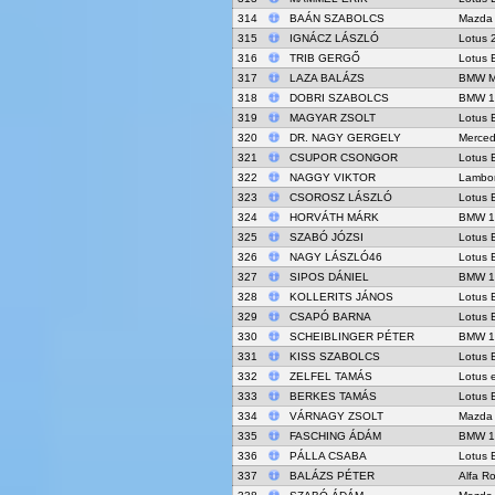
314
BAÁN SZABOLCS
Mazda
315
IGNÁCZ LÁSZLÓ
Lotus 
316
TRIB GERGŐ
Lotus 
317
LAZA BALÁZS
BMW M4
318
DOBRI SZABOLCS
BMW 
319
MAGYAR ZSOLT
Lotus 
320
DR. NAGY GERGELY
Merced
321
CSUPOR CSONGOR
Lotus 
322
NAGGY VIKTOR
Lambor
323
CSOROSZ LÁSZLÓ
Lotus 
324
HORVÁTH MÁRK
BMW 
325
SZABÓ JÓZSI
Lotus 
326
NAGY LÁSZLÓ46
Lotus 
327
SIPOS DÁNIEL
BMW 
328
KOLLERITS JÁNOS
Lotus 
329
CSAPÓ BARNA
Lotus 
330
SCHEIBLINGER PÉTER
BMW 
331
KISS SZABOLCS
Lotus 
332
ZELFEL TAMÁS
Lotus 
333
BERKES TAMÁS
Lotus 
334
VÁRNAGY ZSOLT
Mazda
335
FASCHING ÁDÁM
BMW 
336
PÁLLA CSABA
Lotus 
337
BALÁZS PÉTER
Alfa R