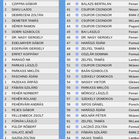
1
CZIFFRA GÁBOR
40
BALAZS BERTALAN
Ferrari
2
DAKU LAJOS
41
CSUPOR CSONGOR
Nissan
1
DEBRECENI ZOLTÁN
42
CSUPOR CSONGOR
BMW Z
1
DEMETER TAMÁS
43
CSUPOR CSONGOR
McLar
3
DÉRER RAMON
44
CSUPOR CSONGOR
Pagani
5
DOBRI SZABOLCS
45
BAI LASZLO
Ferrari
7
DR. NAGY GERGELY
46
DR. NAGY GERGELY
Ferrari
2
EDELMAYER GÁBOR
47
HARÁSZI ÁDÁM
Formul
2
EGERVÁRI GERGELY
48
ZELFEL TAMÁS
BMW M
1
ERPET KOPPÁNY
49
OSZLÁR DOMINIK
Formul
2
FARAGÓ IMI
50
ZELFEL TAMÁS
Lambor
8
FARKAS LÁSZLÓ
51
CSUPOR CSONGOR
Mclare
5
FARKASS MIKLÓS
52
BAÁN SZABOLCS
Formul
1
FASCHING ÁDÁM
53
SZEKELY DOMOKOS
Mclare
1
FAZEKAS ÁRPÁD
54
NAGGY VIKTOR
Glick
12
FÁBIÁN SZILÁRD
55
FARKASS MIKLÓS
Corvet
2
FEHÉR NORBERT
56
MÓROCZ LÁSZLÓ
Ferrari
2
FEHÉR ROLAND
57
SZEKELY DOMOKOS
Pagani
2
FEHÉRVÁRI ANDRÁS
58
SIPOS DÁNIEL
Porsch
1
FEJES GÁBOR
59
HARÁSZI ÁDÁM
Corvet
2
FELLENBECK ZSOLT
60
MOLNÁR PÉTER
Mclare
1
FÓRIÁN LÁSZLÓ
61
ZELFEL TAMÁS
McLar
6
FÜLÖP RÓBERT
62
LACZKÓ ZOLTÁN
Formul
3
GALATZ JENŐ
63
FÁBIÁN SZILÁRD
BMW Z
1
GAZDA ZOLTAN
64
HAJAS TAMÁS
Lambor