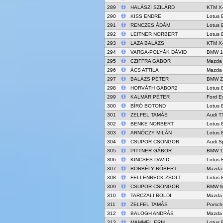
289
HALÁSZI SZILÁRD
KTM X
290
KISS ENDRE
Lotus 
291
RENCZES ÁDÁM
Lotus 
292
LEITNER NORBERT
Lotus 
293
LAZA BALÁZS
KTM X
294
VARGA-POLYÁK DÁVID
BMW 
295
CZIFFRA GÁBOR
Mazda
296
ÁCS ATTILA
Mazda
297
BALÁZS PÉTER
BMW Z
298
HORVÁTH GÁBOR2
Lotus 
299
KALMÁR PÉTER
Ford E
300
BÍRÓ BOTOND
Lotus 
301
ZELFEL TAMÁS
Audi T
302
BENKE NORBERT
Lotus 
303
ARNÓCZY MILÁN
Lotus 
304
CSUPOR CSONGOR
Audi S
305
PITTNER GÁBOR
BMW 
306
KINCSES DAVID
Lotus 
307
BORBÉLY RÓBERT
Mazda
308
FELLENBECK ZSOLT
Lotus 
309
CSUPOR CSONGOR
BMW M
310
TARCZALI BOLDI
Mazda
311
ZELFEL TAMÁS
Porsch
312
BALOGH ANDRÁS
Mazda
313
MAMMEL ERIK
Lotus 