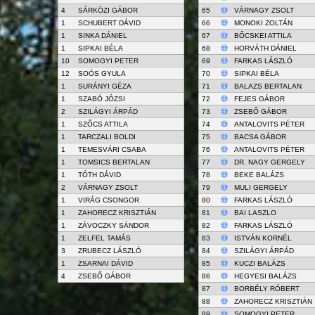
4
SÁRKÖZI GÁBOR
65
VÁRNAGY ZSOLT
1
SCHUBERT DÁVID
66
MONOKI ZOLTÁN
1
SINKA DÁNIEL
67
BŐCSKEI ATTILA
1
SIPKAI BÉLA
68
HORVÁTH DÁNIEL
10
SOMOGYI PETER
69
FARKAS LÁSZLÓ
12
SOÓS GYULA
70
SIPKAI BÉLA
1
SURÁNYI GÉZA
71
BALAZS BERTALAN
1
SZABÓ JÓZSI
72
FEJES GÁBOR
2
SZILÁGYI ÁRPÁD
73
ZSEBŐ GÁBOR
1
SZŐCS ATTILA
74
ANTALOVITS PÉTER
1
TARCZALI BOLDI
75
BACSA GÁBOR
1
TEMESVÁRI CSABA
76
ANTALOVITS PÉTER
1
TOMSICS BERTALAN
77
DR. NAGY GERGELY
1
TÓTH DÁVID
78
BEKE BALÁZS
2
VÁRNAGY ZSOLT
79
MULI GERGELY
1
VIRÁG CSONGOR
80
FARKAS LÁSZLÓ
1
ZAHORECZ KRISZTIÁN
81
BAI LASZLO
1
ZÁVOCZKY SÁNDOR
82
FARKAS LÁSZLÓ
1
ZELFEL TAMÁS
83
ISTVÁN KORNÉL
3
ZRUBECZ LÁSZLÓ
84
SZILÁGYI ÁRPÁD
1
ZSARNAI DÁVID
85
KUCZI BALÁZS
4
ZSEBŐ GÁBOR
86
HEGYESI BALÁZS
87
BORBÉLY RÓBERT
88
ZAHORECZ KRISZTIÁN
89
SOMOGYI PETER