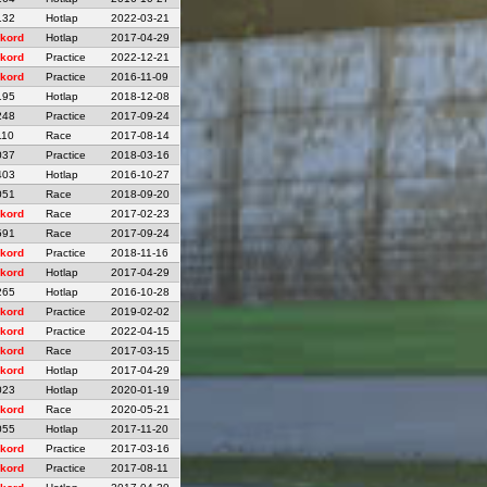
132
Hotlap
2022-03-21
kord
Hotlap
2017-04-29
kord
Practice
2022-12-21
kord
Practice
2016-11-09
195
Hotlap
2018-12-08
248
Practice
2017-09-24
110
Race
2017-08-14
037
Practice
2018-03-16
403
Hotlap
2016-10-27
051
Race
2018-09-20
kord
Race
2017-02-23
591
Race
2017-09-24
kord
Practice
2018-11-16
kord
Hotlap
2017-04-29
265
Hotlap
2016-10-28
kord
Practice
2019-02-02
kord
Practice
2022-04-15
kord
Race
2017-03-15
kord
Hotlap
2017-04-29
023
Hotlap
2020-01-19
kord
Race
2020-05-21
055
Hotlap
2017-11-20
kord
Practice
2017-03-16
kord
Practice
2017-08-11