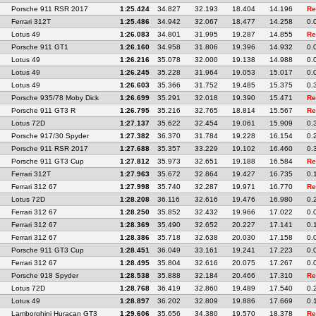
Porsche 911 RSR 2017
1:25.424
34.827
32.193
18.404
14.196
Re
Ferrari 312T
1:25.486
34.942
32.067
18.477
14.258
0.
Lotus 49
1:26.083
34.801
31.995
19.287
14.855
Re
Porsche 911 GT1
1:26.160
34.958
31.806
19.396
14.932
0.
Lotus 49
1:26.216
35.078
32.000
19.138
14.988
0.
Lotus 49
1:26.245
35.228
31.964
19.053
15.017
0.
Lotus 49
1:26.603
35.366
31.752
19.485
15.375
0.
Porsche 935/78 Moby Dick
1:26.699
35.291
32.018
19.390
15.471
Re
Porsche 911 GT3 R
1:26.795
35.216
32.765
18.814
15.567
Re
Lotus 72D
1:27.137
35.622
32.454
19.061
15.909
0.
Porsche 917/30 Spyder
1:27.382
36.370
31.784
19.228
16.154
0.
Porsche 911 RSR 2017
1:27.688
35.357
33.229
19.102
16.460
0.
Porsche 911 GT3 Cup
1:27.812
35.973
32.651
19.188
16.584
Re
Ferrari 312T
1:27.963
35.672
32.864
19.427
16.735
0.
Ferrari 312 67
1:27.998
35.740
32.287
19.971
16.770
Re
Lotus 72D
1:28.208
36.116
32.616
19.476
16.980
0.
Ferrari 312 67
1:28.250
35.852
32.432
19.966
17.022
0.
Ferrari 312 67
1:28.369
35.490
32.652
20.227
17.141
0.
Ferrari 312 67
1:28.386
35.718
32.638
20.030
17.158
0.
Porsche 911 GT3 Cup
1:28.451
36.049
33.161
19.241
17.223
0.
Ferrari 312 67
1:28.495
35.804
32.616
20.075
17.267
0.
Porsche 918 Spyder
1:28.538
35.888
32.184
20.466
17.310
Re
Lotus 72D
1:28.768
36.419
32.860
19.489
17.540
0.
Lotus 49
1:28.897
36.202
32.809
19.886
17.669
0.
Lamborghini Huracan GT3
1:29.606
35.656
34.380
19.570
18.378
Re