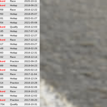
kord
Race
2020-10-11
kord
Hotlap
2018-06-23
959
Race
2016-12-22
050
Hotlap
2018-05-07
031
Hotlap
2022-01-27
054
Hotlap
2021-05-08
kord
Qualify
2016-12-03
185
Hotlap
2017-07-19
038
Hotlap
2022-12-27
kord
Race
2017-12-12
617
Hotlap
2020-03-27
548
Hotlap
2018-02-26
393
Hotlap
2016-12-31
032
Race
2018-12-14
kord
Practice
2022-09-15
589
Hotlap
2019-04-23
kord
Hotlap
2020-02-13
384
Race
2017-11-04
400
Hotlap
2016-12-24
814
Practice
2016-10-28
899
Hotlap
2018-02-06
kord
Race
2019-10-22
266
Hotlap
2016-12-02
kord
Practice
2017-09-20
.704
Qualify
2016-10-31