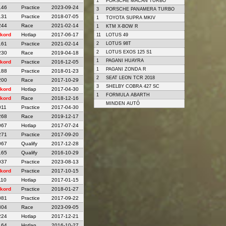
1
PORSCHE MACAN TURBO
146
Practice
2023-09-24
3
PORSCHE PANAMERA TURBO
131
Practice
2018-07-05
1
TOYOTA SUPRA MKIV
244
Race
2021-02-14
1
KTM X-BOW R
kord
Hotlap
2017-06-17
11
LOTUS 49
161
Practice
2021-02-14
2
LOTUS 98T
2
LOTUS EXOS 125 S1
230
Race
2019-04-18
1
PAGANI HUAYRA
kord
Practice
2016-12-05
1
PAGANI ZONDA R
188
Practice
2018-01-23
2
SEAT LEON TCR 2018
200
Race
2017-10-29
3
SHELBY COBRA 427 SC
kord
Hotlap
2017-04-30
1
FORMULA ABARTH
kord
Race
2018-12-16
MINDEN AUTÓ
011
Practice
2017-04-30
268
Race
2019-12-17
067
Hotlap
2017-07-24
271
Practice
2017-09-20
067
Qualify
2017-12-28
165
Qualify
2016-10-29
037
Practice
2023-08-13
kord
Practice
2017-10-15
110
Hotlap
2017-01-15
kord
Practice
2018-01-27
081
Practice
2017-09-22
304
Race
2023-09-05
224
Hotlap
2017-12-21
164
Hotlap
2016-10-27