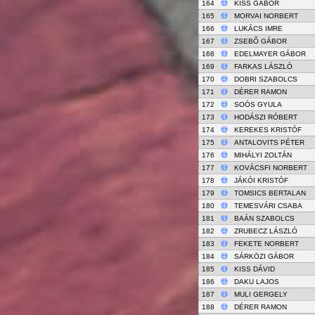
164
KISS GÁBOR
165
MORVAI NORBERT
166
LUKÁCS IMRE
167
ZSEBŐ GÁBOR
168
EDELMAYER GÁBOR
169
FARKAS LÁSZLÓ
170
DOBRI SZABOLCS
171
DÉRER RAMON
172
SOÓS GYULA
173
HODÁSZI RÓBERT
174
KEREKES KRISTÓF
175
ANTALOVITS PÉTER
176
MIHÁLYI ZOLTÁN
177
KOVÁCSFI NORBERT
178
JÁKÓI KRISTÓF
179
TOMSICS BERTALAN
180
TEMESVÁRI CSABA
181
BAÁN SZABOLCS
182
ZRUBECZ LÁSZLÓ
183
FEKETE NORBERT
184
SÁRKÖZI GÁBOR
185
KISS DÁVID
186
DAKU LAJOS
187
MULI GERGELY
188
DÉRER RAMON