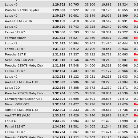
Lotus 49
1:29.752
36.765
33.106
19.881
18.524
0.
Porsche 917/30 Spyder
1:29.883
36.922
32.836
20.125
18.655
0.
Lotus 49
1:30.127
36.681
33.349
20.097
18.899
0.
Audi R8 LMS 2016
1:30.159
36.410
34.200
19.549
18.931
Re
Lotus 49
1:30.320
36.743
33.228
20.349
19.092
0.
Ferrari 312 67
1:30.550
36.793
33.376
20.381
19.322
0.
Formula Abarth
1:31.484
36.827
33.850
20.807
20.256
Re
Lotus 49
1:31.672
36.984
33.263
21.425
20.444
0.
Ferrari 312 67
1:31.872
37.512
33.709
20.651
20.644
0.
Porsche 917 K
1:31.891
37.337
33.822
20.732
20.663
Re
Seat Leon TCR 2018
1:31.915
37.146
34.559
20.210
20.687
Re
Porsche 935/78 Moby Dick
1:31.926
37.548
34.060
20.318
20.698
0.
Ferrari 312 67
1:32.194
37.407
33.610
21.177
20.966
0.
Lotus 49
1:32.261
38.122
33.921
20.218
21.033
0.
Audi R8 LMS Ultra GT3
1:32.532
37.906
34.398
20.228
21.304
0.
Lotus 72D
1:32.599
37.388
33.872
21.339
21.371
0.
Porsche 935/78 Moby Dick
1:32.764
38.525
33.408
20.831
21.536
0.
Lamborghini Huracan GT3
1:32.801
38.505
33.601
20.695
21.573
0.
Nissan GT-R GT3
1:32.854
37.427
34.776
20.651
21.626
Re
Audi R8 LMS Ultra GT3
1:32.964
38.333
34.020
20.611
21.736
0.
Audi TT RS (VLN)
1:33.145
37.426
34.740
20.979
21.917
Re
Lotus 49
1:33.226
37.984
33.813
21.429
21.998
0.
Ferrari 312 67
1:34.530
38.581
34.605
21.344
23.302
1.
Ferrari 312 67
1:34.754
38.667
34.613
21.474
23.526
0.
Porsche 935/78 Moby Dick
1:34.918
38.222
34.507
22.189
23.690
0.