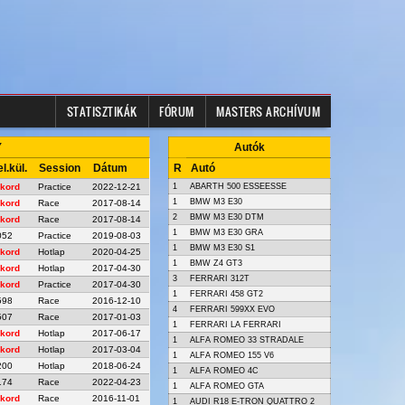
STATISZTIKÁK
FÓRUM
MASTERS ARCHÍVUM
Y
Autók
l.kül.
Session
Dátum
R
Autó
kord
Practice
2022-12-21
1
ABARTH 500 ESSEESSE
1
BMW M3 E30
kord
Race
2017-08-14
2
BMW M3 E30 DTM
kord
Race
2017-08-14
1
BMW M3 E30 GRA
052
Practice
2019-08-03
1
BMW M3 E30 S1
kord
Hotlap
2020-04-25
1
BMW Z4 GT3
kord
Hotlap
2017-04-30
3
FERRARI 312T
kord
Practice
2017-04-30
1
FERRARI 458 GT2
598
Race
2016-12-10
4
FERRARI 599XX EVO
507
Race
2017-01-03
1
FERRARI LA FERRARI
kord
Hotlap
2017-06-17
1
ALFA ROMEO 33 STRADALE
kord
Hotlap
2017-03-04
1
ALFA ROMEO 155 V6
200
Hotlap
2018-06-24
1
ALFA ROMEO 4C
174
Race
2022-04-23
1
ALFA ROMEO GTA
kord
Race
2016-11-01
1
AUDI R18 E-TRON QUATTRO 2