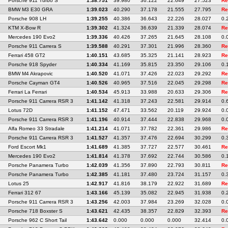
Porsche 911 Turbo S
1:38.751
39.980
36.122
22.649
27.523
Re
BMW M3 E30 GRA
1:39.023
40.290
37.178
21.555
27.795
Re
Porsche 908 LH
1:39.255
40.386
36.643
22.226
28.027
0.
KTM X-Bow R
1:39.302
41.324
36.639
21.339
28.074
Re
Mercedes 190 Evo2
1:39.336
40.426
37.265
21.645
28.108
0.
Porsche 911 Carrera S
1:39.588
40.291
37.301
21.996
28.360
Re
Ferrari 458 GT2
1:40.151
43.685
35.325
21.141
28.923
Re
Porsche 918 Spyder
1:40.334
41.169
35.815
23.350
29.106
0.
BMW M4 Akrapovic
1:40.520
41.071
37.426
22.023
29.292
Re
Porsche Cayman GT4
1:40.526
40.965
37.516
22.045
29.298
Re
Ferrari La Ferrari
1:40.534
45.913
33.988
20.633
29.306
Re
Porsche 911 Carrera RSR 3
1:41.142
41.318
37.243
22.581
29.914
0.
Lotus 72D
1:41.152
47.471
33.562
20.119
29.924
0.
Porsche 911 Carrera RSR 3
1:41.196
40.914
37.444
22.838
29.968
0.
Alfa Romeo 33 Stradale
1:41.214
41.071
37.782
22.361
29.986
Re
Porsche 911 Carrera RSR 3
1:41.527
41.357
37.476
22.694
30.299
0.
Ford Escort Mk1
1:41.689
41.385
37.727
22.577
30.461
Re
Mercedes 190 Evo2
1:41.814
41.378
37.692
22.744
30.586
0.
Porsche Panamera Turbo
1:42.039
41.356
37.890
22.793
30.811
Re
Porsche Panamera Turbo
1:42.385
41.181
37.480
23.724
31.157
0.
Lotus 25
1:42.917
41.816
38.179
22.922
31.689
Re
Ferrari 312 67
1:43.166
45.139
35.082
22.945
31.938
0.
Porsche 911 Carrera RSR 3
1:43.256
42.003
37.984
23.269
32.028
0.
Porsche 718 Boxster S
1:43.621
42.435
38.357
22.829
32.393
Re
Porsche 962 C Short Tail
1:43.642
0.000
0.000
0.000
32.414
0.