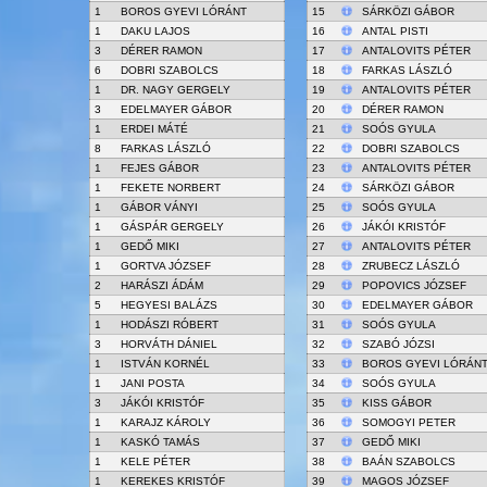
1
BOROS GYEVI LÓRÁNT
15
SÁRKÖZI GÁBOR
1
DAKU LAJOS
16
ANTAL PISTI
3
DÉRER RAMON
17
ANTALOVITS PÉTER
6
DOBRI SZABOLCS
18
FARKAS LÁSZLÓ
1
DR. NAGY GERGELY
19
ANTALOVITS PÉTER
3
EDELMAYER GÁBOR
20
DÉRER RAMON
1
ERDEI MÁTÉ
21
SOÓS GYULA
8
FARKAS LÁSZLÓ
22
DOBRI SZABOLCS
1
FEJES GÁBOR
23
ANTALOVITS PÉTER
1
FEKETE NORBERT
24
SÁRKÖZI GÁBOR
1
GÁBOR VÁNYI
25
SOÓS GYULA
1
GÁSPÁR GERGELY
26
JÁKÓI KRISTÓF
1
GEDŐ MIKI
27
ANTALOVITS PÉTER
1
GORTVA JÓZSEF
28
ZRUBECZ LÁSZLÓ
2
HARÁSZI ÁDÁM
29
POPOVICS JÓZSEF
5
HEGYESI BALÁZS
30
EDELMAYER GÁBOR
1
HODÁSZI RÓBERT
31
SOÓS GYULA
3
HORVÁTH DÁNIEL
32
SZABÓ JÓZSI
1
ISTVÁN KORNÉL
33
BOROS GYEVI LÓRÁN
1
JANI POSTA
34
SOÓS GYULA
3
JÁKÓI KRISTÓF
35
KISS GÁBOR
1
KARAJZ KÁROLY
36
SOMOGYI PETER
1
KASKÓ TAMÁS
37
GEDŐ MIKI
1
KELE PÉTER
38
BAÁN SZABOLCS
1
KEREKES KRISTÓF
39
MAGOS JÓZSEF