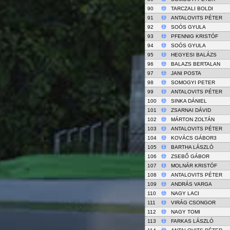
90
TARCZALI BOLDI
91
ANTALOVITS PÉTER
92
SOÓS GYULA
93
PFENNIG KRISTÓF
94
SOÓS GYULA
95
HEGYESI BALÁZS
96
BALAZS BERTALAN
97
JANI POSTA
98
SOMOGYI PETER
99
ANTALOVITS PÉTER
100
SINKA DÁNIEL
101
ZSARNAI DÁVID
102
MÁRTON ZOLTÁN
103
ANTALOVITS PÉTER
104
KOVÁCS GÁBOR3
105
BARTHA LÁSZLÓ
106
ZSEBŐ GÁBOR
107
MOLNÁR KRISTÓF
108
ANTALOVITS PÉTER
109
ANDRÁS VARGA
110
NAGY LACI
111
VIRÁG CSONGOR
112
NAGY TOMI
113
FARKAS LÁSZLÓ