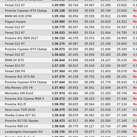
Ferrari 312 67
1:35.050
38.764
34.997
21.289
23.822
0.
Porsche Cayman GT4 Clubsp
1:35.138
38.834
35.555
20.749
23.910
Re
BMW M3 E30 DTM
1:35.194
38.854
35.528
20.812
23.966
Re
Pagani huayra
1:35.580
39.501
35.154
20.925
24.352
Re
Ferrari 312 67
1:35.775
39.407
34.354
22.014
24.547
0.
Ferrari 312 67
1:36.023
38.865
35.514
21.644
24.795
0.
Porsche 911 RSR 2017
1:36.133
44.478
32.472
19.183
24.905
0.
Ferrari 312 67
1:36.170
38.697
35.315
22.158
24.942
0.
Porsche Cayman GT4 Clubsp
1:36.573
39.045
35.882
21.646
25.345
0.
Ferrari 312 67
1:36.624
42.435
34.006
20.183
25.396
0.
BMW Z4 GT3
1:36.644
43.868
33.629
19.147
25.416
Re
Ferrari 312 67
1:37.235
39.815
35.316
22.104
26.007
0.
Ferrari 330 P4
1:37.304
40.280
35.622
21.402
26.076
Re
Porsche 911 GT3 RS
1:37.379
40.158
35.752
21.469
26.151
Re
Porsche Cayman GT4 Clubsp
1:37.644
39.602
36.266
21.776
26.416
0.
Alfa Romeo 155 V6
1:37.903
39.853
36.041
22.009
26.675
Re
Mercedes 190 Evo2
1:37.974
40.481
36.230
21.263
26.746
Re
Porsche 911 Carrera RSR 3
1:38.272
40.289
36.423
21.560
27.044
Re
Porsche 911 R
1:38.352
39.825
36.544
21.983
27.124
Re
Seat Leon TCR 2018
1:38.375
38.935
37.422
22.018
27.147
0.
Shelby Cobra 427 SC
1:38.418
39.670
36.481
22.267
27.190
Re
Porsche 917/30 Spyder
1:38.473
40.517
35.906
22.050
27.245
0.
Porsche 908 LH
1:38.626
39.775
36.117
22.734
27.398
Re
Lamborghini Aventador SV
1:38.726
39.475
35.977
23.274
27.498
Re