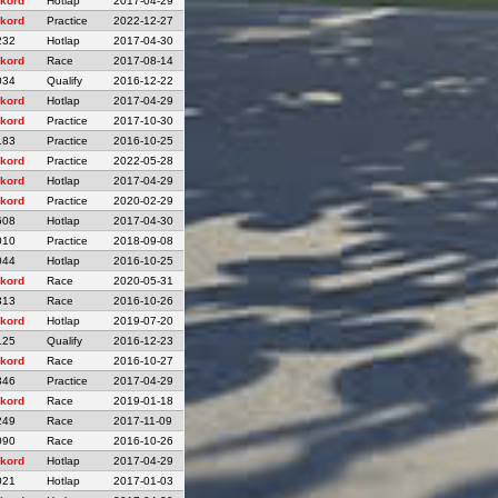
kord
Hotlap
2017-04-29
kord
Practice
2022-12-27
232
Hotlap
2017-04-30
kord
Race
2017-08-14
034
Qualify
2016-12-22
kord
Hotlap
2017-04-29
kord
Practice
2017-10-30
183
Practice
2016-10-25
kord
Practice
2022-05-28
kord
Hotlap
2017-04-29
kord
Practice
2020-02-29
608
Hotlap
2017-04-30
010
Practice
2018-09-08
044
Hotlap
2016-10-25
kord
Race
2020-05-31
313
Race
2016-10-26
kord
Hotlap
2019-07-20
125
Qualify
2016-12-23
kord
Race
2016-10-27
346
Practice
2017-04-29
kord
Race
2019-01-18
249
Race
2017-11-09
090
Race
2016-10-26
kord
Hotlap
2017-04-29
021
Hotlap
2017-01-03