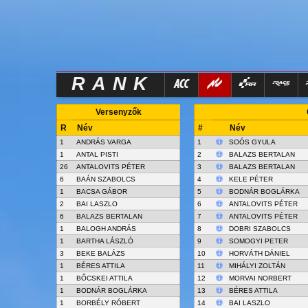
RANK
Versenyzők
R
Név
#
Név
1
ANDRÁS VARGA
1
SOÓS GYULA
1
ANTAL PISTI
2
BALAZS BERTALAN
26
ANTALOVITS PÉTER
3
BALAZS BERTALAN
6
BAÁN SZABOLCS
4
KELE PÉTER
1
BACSA GÁBOR
5
BODNÁR BOGLÁRKA
2
BAI LASZLO
6
ANTALOVITS PÉTER
6
BALAZS BERTALAN
7
ANTALOVITS PÉTER
1
BALOGH ANDRÁS
8
DOBRI SZABOLCS
1
BARTHA LÁSZLÓ
9
SOMOGYI PETER
3
BEKE BALÁZS
10
HORVÁTH DÁNIEL
1
BÉRES ATTILA
11
MIHÁLYI ZOLTÁN
1
BŐCSKEI ATTILA
12
MORVAI NORBERT
1
BODNÁR BOGLÁRKA
13
BÉRES ATTILA
1
BORBÉLY RÓBERT
14
BAI LASZLO