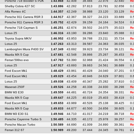
Porsche 718 Boxster S PDK
1:43.868
42.408
38.484
22.976
32.640
Re
Shelby Cobra 427 SC
1:43.886
42.282
37.813
23.791
32.658
0.
Alfa Romeo 4C
1:44.357
42.249
38.988
23.120
33.129
Re
Porsche 911 Carrera RSR 3
1:44.917
42.367
38.327
24.223
33.689
0.
Porsche 911 Carrera RSR 3
1:45.752
42.429
39.159
24.164
34.524
0.
Porsche 718 Cayman S
1:46.251
42.674
39.502
24.075
35.023
Re
Lotus 25
1:46.316
43.190
39.286
23.840
35.088
0.
Toyota Supra MKIV
1:46.952
43.953
39.788
23.211
35.724
Re
Lotus 25
1:47.263
43.313
39.587
24.363
36.035
0.
Lamborghini Miura P400 SV
1:47.349
43.692
39.923
23.734
36.121
Re
Mazda MX-5 Cup
1:47.681
42.548
39.866
25.267
36.453
Re
Ferrari 599xx evo
1:47.782
53.390
32.968
21.424
36.554
0.
Lotus 25
1:47.917
43.693
39.663
24.561
36.689
0.
Ford Escort Mk1
1:48.429
43.961
40.428
24.040
37.201
0.
Ford Escort Mk1
1:49.029
43.454
40.946
24.629
37.801
0.
Lotus 25
1:49.038
43.409
40.347
25.282
37.810
0.
Maserati 250F
1:49.526
44.258
40.338
24.930
38.298
Re
BMW M3 E30
1:49.559
44.481
40.724
24.354
38.331
Re
Mazda MX-5 Cup
1:49.647
44.225
40.019
25.403
38.419
0.
Ford Escort Mk1
1:49.653
43.989
40.526
25.138
38.425
0.
Mazda MX-5 Cup
1:49.833
44.677
40.500
24.656
38.605
0.
BMW M3 E30 S1
1:49.946
44.710
41.017
24.219
38.718
Re
Porsche Cayenne Turbo S
1:50.485
44.335
40.172
25.978
39.257
Re
Porsche Macan Turbo
1:50.589
44.690
41.009
24.890
39.361
Re
Ferrari 312 67
1:50.989
49.200
37.444
24.345
39.761
0.