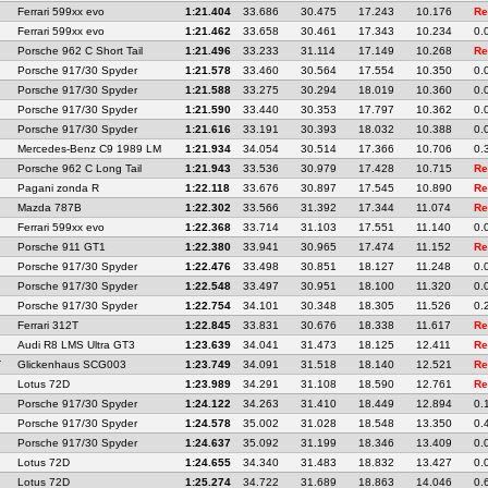
Ferrari 599xx evo
1:21.404
33.686
30.475
17.243
10.176
Re
Ferrari 599xx evo
1:21.462
33.658
30.461
17.343
10.234
0.
Porsche 962 C Short Tail
1:21.496
33.233
31.114
17.149
10.268
Re
Porsche 917/30 Spyder
1:21.578
33.460
30.564
17.554
10.350
0.
Porsche 917/30 Spyder
1:21.588
33.275
30.294
18.019
10.360
0.
Porsche 917/30 Spyder
1:21.590
33.440
30.353
17.797
10.362
0.
Porsche 917/30 Spyder
1:21.616
33.191
30.393
18.032
10.388
0.
Mercedes-Benz C9 1989 LM
1:21.934
34.054
30.514
17.366
10.706
0.
Porsche 962 C Long Tail
1:21.943
33.536
30.979
17.428
10.715
Re
Pagani zonda R
1:22.118
33.676
30.897
17.545
10.890
Re
Mazda 787B
1:22.302
33.566
31.392
17.344
11.074
Re
Ferrari 599xx evo
1:22.368
33.714
31.103
17.551
11.140
0.
Porsche 911 GT1
1:22.380
33.941
30.965
17.474
11.152
Re
Porsche 917/30 Spyder
1:22.476
33.498
30.851
18.127
11.248
0.
Porsche 917/30 Spyder
1:22.548
33.497
30.951
18.100
11.320
0.
Porsche 917/30 Spyder
1:22.754
34.101
30.348
18.305
11.526
0.
Ferrari 312T
1:22.845
33.831
30.676
18.338
11.617
Re
Audi R8 LMS Ultra GT3
1:23.639
34.041
31.473
18.125
12.411
Re
T
Glickenhaus SCG003
1:23.749
34.091
31.518
18.140
12.521
Re
Lotus 72D
1:23.989
34.291
31.108
18.590
12.761
Re
Porsche 917/30 Spyder
1:24.122
34.263
31.410
18.449
12.894
0.
Porsche 917/30 Spyder
1:24.578
35.002
31.028
18.548
13.350
0.
Porsche 917/30 Spyder
1:24.637
35.092
31.199
18.346
13.409
0.
Lotus 72D
1:24.655
34.340
31.483
18.832
13.427
0.
Lotus 72D
1:25.274
34.722
31.689
18.863
14.046
0.