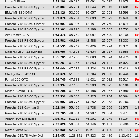
Lotus 3-Eleven
1:52.306
49.680
37.691
24.935
41.078
Re
Porsche 718 RS 60 Spyder
1:52.867
45.704
41.644
25.519
41.639
Re
BMW M3 E30 DTM
1:53.826
53.606
36.657
23.563
42.598
0.
Porsche 718 RS 60 Spyder
1:53.876
46.251
42.003
25.622
42.648
0.
Porsche 718 RS 60 Spyder
1:53.907
46.006
42.151
25.750
42.679
0.
Porsche 718 RS 60 Spyder
1:53.961
46.190
42.188
25.583
42.733
0.
Alfa Romeo GTA
1:54.376
45.760
43.087
25.529
43.148
Re
Porsche 718 RS 60 Spyder
1:54.561
46.116
42.488
25.957
43.333
0.
Porsche 718 RS 60 Spyder
1:54.599
46.249
42.426
25.924
43.371
0.
Maserati 250F 12 cylinder
1:55.086
47.635
41.634
25.817
43.858
Re
Porsche 718 RS 60 Spyder
1:55.703
47.236
42.093
26.374
44.475
0.
Porsche 718 RS 60 Spyder
1:56.251
47.266
42.853
26.132
45.023
0.
Porsche 718 RS 60 Spyder
1:56.644
47.537
42.224
26.883
45.416
0.
Shelby Cobra 427 SC
1:56.676
51.592
38.704
26.380
45.448
0.
Ferrari 250 GTO
1:56.745
47.782
41.931
27.032
45.517
Re
Porsche 718 RS 60 Spyder
1:57.334
47.436
43.303
26.595
46.106
0.
Nissan Skyline R34
1:59.208
47.955
43.186
28.067
47.980
Re
Porsche 718 RS 60 Spyder
1:59.592
48.383
43.925
27.284
48.364
0.
Porsche 718 RS 60 Spyder
2:00.992
48.777
44.252
27.963
49.764
1.
Porsche 718 Cayman S
2:02.806
55.499
41.738
25.569
51.578
1.
Porsche 718 RS 60 Spyder
2:03.705
49.684
44.987
29.034
52.477
0.
Abarth 500 EsseEsse
2:05.362
51.913
46.201
27.248
54.134
Re
Porsche 718 RS 60 Spyder
2:07.628
50.381
44.146
33.101
56.400
2.
Mazda Miata NA
2:12.949
52.278
49.571
31.100
1:01.721
Re
Porsche 935/78 Moby Dick
2:24.653
1:23.341
37.823
23.489
1:13.425
11