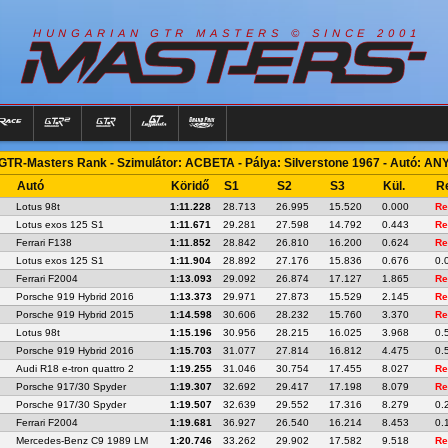
R
I
A
S
T
E
R
S
©
S
I
N
C
E
2
1
H
U
N
G
A
A
N
G
T
R
M
0
0
GTR-Masters Rank - Szimulátor: ACBETA - Pálya: Silverstone 1967 - Autó: AN
Autó
Köridő
S1
S2
S3
Kül.
Re
Lotus 98t
1:11.228
28.713
26.995
15.520
0.000
Re
Lotus exos 125 S1
1:11.671
29.281
27.598
14.792
0.443
Re
Ferrari F138
1:11.852
28.842
26.810
16.200
0.624
Re
Lotus exos 125 S1
1:11.904
28.892
27.176
15.836
0.676
0.
Ferrari F2004
1:13.093
29.092
26.874
17.127
1.865
Re
Porsche 919 Hybrid 2016
1:13.373
29.971
27.873
15.529
2.145
Re
Porsche 919 Hybrid 2015
1:14.598
30.606
28.232
15.760
3.370
Re
Lotus 98t
1:15.196
30.956
28.215
16.025
3.968
0.
Porsche 919 Hybrid 2016
1:15.703
31.077
27.814
16.812
4.475
0.
Audi R18 e-tron quattro 2
1:19.255
31.046
30.754
17.455
8.027
Re
Porsche 917/30 Spyder
1:19.307
32.692
29.417
17.198
8.079
Re
Porsche 917/30 Spyder
1:19.507
32.639
29.552
17.316
8.279
0.
Ferrari F2004
1:19.681
36.927
26.540
16.214
8.453
0.
Mercedes-Benz C9 1989 LM
1:20.746
33.262
29.902
17.582
9.518
Re