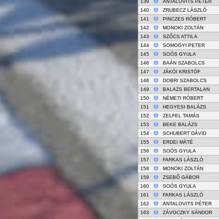
139
ANTALOVITS PÉTER
140
ZRUBECZ LÁSZLÓ
141
PINCZES RÓBERT
142
MONOKI ZOLTÁN
143
SZŐCS ATTILA
144
SOMOGYI PETER
145
SOÓS GYULA
146
BAÁN SZABOLCS
147
JÁKÓI KRISTÓF
148
DOBRI SZABOLCS
149
BALAZS BERTALAN
150
NÉMETI RÓBERT
151
HEGYESI BALÁZS
152
ZELFEL TAMÁS
153
BEKE BALÁZS
154
SCHUBERT DÁVID
155
ERDEI MÁTÉ
156
SOÓS GYULA
157
FARKAS LÁSZLÓ
158
MONOKI ZOLTÁN
159
ZSEBŐ GÁBOR
160
SOÓS GYULA
161
FARKAS LÁSZLÓ
162
ANTALOVITS PÉTER
163
ZÁVOCZKY SÁNDOR