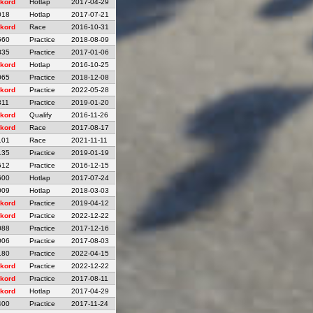
kord
Hotlap
2017-04-29
018
Hotlap
2017-07-21
kord
Race
2016-10-31
560
Practice
2018-08-09
835
Practice
2017-01-06
kord
Hotlap
2016-10-25
065
Practice
2018-12-08
kord
Practice
2022-05-28
311
Practice
2019-01-20
kord
Qualify
2016-11-26
kord
Race
2017-08-17
101
Race
2021-11-11
135
Practice
2019-01-19
512
Practice
2016-12-15
600
Hotlap
2017-07-24
009
Hotlap
2018-03-03
kord
Practice
2019-04-12
kord
Practice
2022-12-22
088
Practice
2017-12-16
006
Practice
2017-08-03
180
Practice
2022-04-15
kord
Practice
2022-12-22
kord
Practice
2017-08-11
kord
Hotlap
2017-04-29
400
Practice
2017-11-24