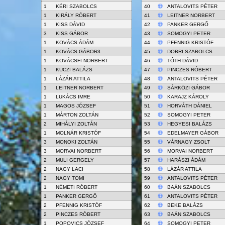
1
KÉRI SZABOLCS
40
ANTALOVITS PÉTER
1
KIRÁLY RÓBERT
41
LEITNER NORBERT
1
KISS DÁVID
42
PANKER GERGŐ
3
KISS GÁBOR
43
SOMOGYI PETER
1
KOVÁCS ÁDÁM
44
PFENNIG KRISTÓF
1
KOVÁCS GÁBOR3
45
DOBRI SZABOLCS
1
KOVÁCSFI NORBERT
46
TÓTH DÁVID
1
KUCZI BALÁZS
47
PINCZES RÓBERT
1
LÁZÁR ATTILA
48
ANTALOVITS PÉTER
1
LEITNER NORBERT
49
SÁRKÖZI GÁBOR
1
LUKÁCS IMRE
50
KARAJZ KÁROLY
1
MAGOS JÓZSEF
51
HORVÁTH DÁNIEL
1
MÁRTON ZOLTÁN
52
SOMOGYI PETER
2
MIHÁLYI ZOLTÁN
53
HEGYESI BALÁZS
1
MOLNÁR KRISTÓF
54
EDELMAYER GÁBOR
3
MONOKI ZOLTÁN
55
VÁRNAGY ZSOLT
3
MORVAI NORBERT
56
MORVAI NORBERT
2
MULI GERGELY
57
HARÁSZI ÁDÁM
2
NAGY LACI
58
LÁZÁR ATTILA
2
NAGY TOMI
59
ANTALOVITS PÉTER
1
NÉMETI RÓBERT
60
BAÁN SZABOLCS
1
PANKER GERGŐ
61
ANTALOVITS PÉTER
2
PFENNIG KRISTÓF
62
BEKE BALÁZS
2
PINCZES RÓBERT
63
BAÁN SZABOLCS
1
POPOVICS JÓZSEF
64
SOMOGYI PETER