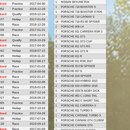
1
NISSAN SKYLINE R34
kord
Practice
2017-04-30
1
PORSCHE 718 BOXSTER S
062
Practice
2016-12-28
1
PORSCHE 718 BOXSTER S PDK
kord
Qualify
2016-12-24
2
PORSCHE 718 CAYMAN S
077
Hotlap
2017-01-03
14
PORSCHE 718 RS 60 SPYDER
056
Race
2016-12-26
2
PORSCHE 908 LH
029
Practice
2017-01-21
7
PORSCHE 911 CARRERA RSR 3
358
Race
2016-12-23
2
PORSCHE 911 GT1
kord
Qualify
2016-10-29
2
PORSCHE 911 GT3 CUP
kord
Hotlap
2017-04-30
1
PORSCHE 911 GT3 RS
342
Hotlap
2018-07-15
1
PORSCHE 911 GT3 R
245
Hotlap
2016-11-22
1
PORSCHE 911 R
306
Hotlap
2017-06-17
3
PORSCHE 911 RSR 2017
kord
Race
2017-01-03
15
PORSCHE 917/30 SPYDER
1
PORSCHE 917 K
151
Practice
2018-09-08
2
PORSCHE 918 SPYDER
kord
Race
2022-01-27
1
PORSCHE 919 HYBRID 2015
210
Race
2020-02-08
2
PORSCHE 919 HYBRID 2016
042
Race
2018-01-18
5
PORSCHE 935/78 MOBY DICK
119
Race
2017-12-16
1
PORSCHE 962 C LONG TAIL
017
Race
2018-06-15
2
PORSCHE 962 C SHORT TAIL
065
Practice
2017-04-30
1
PORSCHE 911 CARRERA S
044
Hotlap
2017-10-16
1
PORSCHE 911 TURBO S
kord
Practice
2017-04-29
1
PORSCHE CAYENNE TURBO S
230
Hotlap
2017-07-24
3
PORSCHE CAYMAN GT4 CLUBSP
129
Race
2023-05-13
1
PORSCHE CAYMAN GT4
kord
Race
2017-01-05