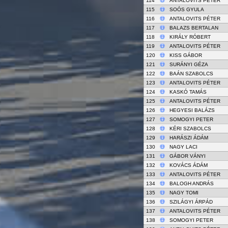
114
ANTALOVITS PÉTER
115
SOÓS GYULA
116
ANTALOVITS PÉTER
117
BALAZS BERTALAN
118
KIRÁLY RÓBERT
119
ANTALOVITS PÉTER
120
KISS GÁBOR
121
SURÁNYI GÉZA
122
BAÁN SZABOLCS
123
ANTALOVITS PÉTER
124
KASKÓ TAMÁS
125
ANTALOVITS PÉTER
126
HEGYESI BALÁZS
127
SOMOGYI PETER
128
KÉRI SZABOLCS
129
HARÁSZI ÁDÁM
130
NAGY LACI
131
GÁBOR VÁNYI
132
KOVÁCS ÁDÁM
133
ANTALOVITS PÉTER
134
BALOGH ANDRÁS
135
NAGY TOMI
136
SZILÁGYI ÁRPÁD
137
ANTALOVITS PÉTER
138
SOMOGYI PETER