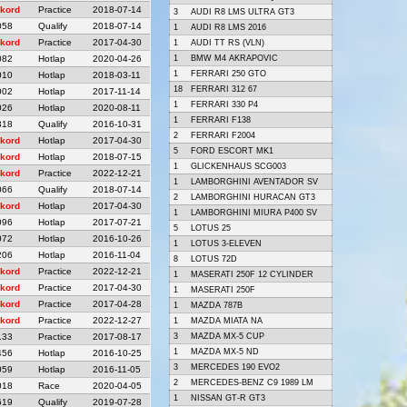
kord
Practice
2018-07-14
3
AUDI R8 LMS ULTRA GT3
058
Qualify
2018-07-14
1
AUDI R8 LMS 2016
kord
Practice
2017-04-30
1
AUDI TT RS (VLN)
082
Hotlap
2020-04-26
1
BMW M4 AKRAPOVIC
1
FERRARI 250 GTO
010
Hotlap
2018-03-11
18
FERRARI 312 67
002
Hotlap
2017-11-14
1
FERRARI 330 P4
026
Hotlap
2020-08-11
1
FERRARI F138
318
Qualify
2016-10-31
2
FERRARI F2004
kord
Hotlap
2017-04-30
5
FORD ESCORT MK1
kord
Hotlap
2018-07-15
1
GLICKENHAUS SCG003
kord
Practice
2022-12-21
1
LAMBORGHINI AVENTADOR SV
066
Qualify
2018-07-14
2
LAMBORGHINI HURACAN GT3
kord
Hotlap
2017-04-30
1
LAMBORGHINI MIURA P400 SV
096
Hotlap
2017-07-21
5
LOTUS 25
072
Hotlap
2016-10-26
1
LOTUS 3-ELEVEN
206
Hotlap
2016-11-04
8
LOTUS 72D
kord
Practice
2022-12-21
1
MASERATI 250F 12 CYLINDER
kord
Practice
2017-04-30
1
MASERATI 250F
kord
Practice
2017-04-28
1
MAZDA 787B
kord
Practice
2022-12-27
1
MAZDA MIATA NA
133
Practice
2017-08-17
3
MAZDA MX-5 CUP
1
MAZDA MX-5 ND
456
Hotlap
2016-10-25
3
MERCEDES 190 EVO2
059
Hotlap
2016-11-05
2
MERCEDES-BENZ C9 1989 LM
018
Race
2020-04-05
1
NISSAN GT-R GT3
619
Qualify
2019-07-28