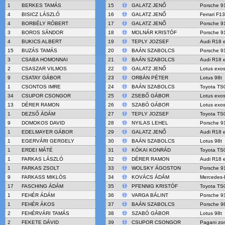
1
BERKES TAMÁS
15
GALATZ JENŐ
Porsche 9
4
BISICZ LÁSZLÓ
16
GALATZ JENŐ
Ferrari F1
4
BORBÉLY RÓBERT
17
GALATZ JENŐ
Porsche 9
3
BOROS SÁNDOR
18
MOLNÁR KRISTÓF
Porsche 9
4
BUKICS ALBERT
19
TEPLY JOZSEF
Audi R18 e
15
BUZÁS TAMÁS
20
BAÁN SZABOLCS
Porsche 9
3
CSABA HOMONNAI
21
BAÁN SZABOLCS
Audi R18 e
2
CSASZAR VILMOS
22
GALATZ JENŐ
Lotus exo
9
CSATAY GÁBOR
23
ORBÁN PÉTER
Lotus 98t
1
CSONTOS IMRE
24
BAÁN SZABOLCS
Toyota TS
34
CSUPOR CSONGOR
25
ZSEBŐ GÁBOR
Lotus exo
13
DÉRER RAMON
26
SZABÓ GÁBOR
Lotus exo
1
DEZSŐ ÁDÁM
27
TEPLY JOZSEF
Toyota TS
9
DOMOKOS DAVID
28
NYILAS LEHEL
Porsche 9
1
EDELMAYER GÁBOR
29
GALATZ JENŐ
Audi R18 e
1
EGERVÁRI GERGELY
30
BAÁN SZABOLCS
Lotus 98t
1
ERDEI MÁTÉ
31
KÓKAI KONRÁD
Toyota TS
1
FARKAS LÁSZLÓ
32
DÉRER RAMON
Audi R18 e
1
FARKAS ZSOLT
33
WOLSKY ÁGOSTON
Porsche 9
9
FARKASS MIKLÓS
34
KOVÁCS ÁDÁM
Mercedes-
17
FASCHING ÁDÁM
35
PFENNIG KRISTÓF
Toyota TS
1
FEHÉR ÁDÁM
36
VARGA BÁLINT
Porsche 9
1
FEHÉR ÁKOS
37
BAÁN SZABOLCS
Porsche 96
2
FEHÉRVÁRI TAMÁS
38
SZABÓ GÁBOR
Lotus 98t
2
FEKETE DÁVID
39
CSUPOR CSONGOR
Pagani zo