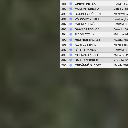
488
ORBÁN PÉTER
Pagani hu
489
MOLNÁR KRISTÓF
Lotus 2 el
490
BORBÉLY RÓBERT
Maserati 
491
VÁRNAGY ZSOLT
Lamborghi
492
GALATZ JENŐ
BMW M3 E
493
BAÁN SZABOLCS
Ferrari 458
494
SIPOS ATTILA
Mclaren M
495
HEGYESI BALÁZS
Mazda 78
496
KERTÉSZ IMRE
Mercedes 
497
DÉRER RAMON
BMW M3 E
498
MOLNÁR LÁSZLÓ
McLaren 
499
BAUER NORBERT
Porsche 9
500
ORBÁNNÉ S. ROZÉ
Mazda 78