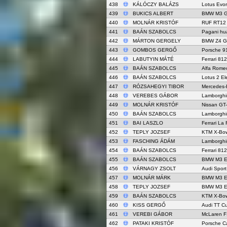
438
KÁLÓCZY BALÁZS
Lotus Evo
439
BUKICS ALBERT
BMW M3 
440
MOLNÁR KRISTÓF
RUF RT12
441
BAÁN SZABOLCS
Pagani hu
442
MÁRTON GERGELY
BMW Z4 G
443
GOMBOS GERGŐ
Porsche 9
444
LABUTYIN MÁTÉ
Ferrari 81
445
BAÁN SZABOLCS
Alfa Rome
446
BAÁN SZABOLCS
Lotus 2 E
447
RÓZSAHEGYI TIBOR
Mercedes-
448
VEREBES GÁBOR
Lamborghi
449
MOLNÁR KRISTÓF
Nissan GT
450
BAÁN SZABOLCS
Lamborghin
451
BAI LASZLO
Ferrari La 
452
TEPLY JOZSEF
KTM X-Bo
453
FASCHING ÁDÁM
Lamborghi
454
BAÁN SZABOLCS
Ferrari 81
455
BAÁN SZABOLCS
BMW M3 E
456
VÁRNAGY ZSOLT
Audi Sport
457
MOLNÁR MÁRK
BMW M3 E
458
TEPLY JOZSEF
BMW M3 E
459
BAÁN SZABOLCS
KTM X-Bo
460
KISS GERGŐ
Audi TT C
461
VEREBI GÁBOR
McLaren 
462
PATAKI KRISTÓF
Porsche C