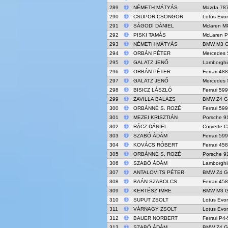
289
NÉMETH MÁTYÁS
Mazda 78
290
CSUPOR CSONGOR
Lotus Evo
291
SÁGODI DÁNIEL
Mclaren M
292
PISKI TAMÁS
McLaren 
293
NÉMETH MÁTYÁS
BMW M3 
294
ORBÁN PÉTER
Mercedes
295
GALATZ JENŐ
Lamborghi
296
ORBÁN PÉTER
Ferrari 48
297
GALATZ JENŐ
Mercedes
298
BISICZ LÁSZLÓ
Ferrari 59
299
ZAVILLA BALAZS
BMW Z4 G
300
ORBÁNNÉ S. ROZÉ
Ferrari 59
301
MEZEI KRISZTIÁN
Porsche 9
302
RÁCZ DÁNIEL
Corvette C
303
SZABÓ ÁDÁM
Ferrari 59
304
KOVÁCS RÓBERT
Ferrari 45
305
ORBÁNNÉ S. ROZÉ
Porsche 9
306
SZABÓ ÁDÁM
Lamborghi
307
ANTALOVITS PÉTER
BMW Z4 G
308
BAÁN SZABOLCS
Ferrari 45
309
KERTÉSZ IMRE
BMW M3 
310
SUPUT ZSOLT
Lotus Evo
311
VÁRNAGY ZSOLT
Lotus Evo
312
BAUER NORBERT
Ferrari P4
313
SZABÓ ÁDÁM
BMW Z4 G