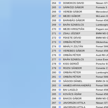
264
DOMOKOS DAVID
Nissan GT
265
SÁRKÖZI GÁBOR
Formula 3
266
VEREBI GÁBOR
Mercedes-
267
MEZEI GÁBOR
McLaren 
268
BARABÁS GÁBOR
Ferrari 45
269
BAÁN SZABOLCS
Lamborghi
270
MEZEI KRISZTIÁN
Pagani zo
271
ZSALI JÓZSEF
BMW M3 
272
FEKETE DÁVID
BMW M3 
273
ORBÁN PÉTER
Glickenha
274
MIHÁLYI ZOLTÁN
Ferrari 59
275
VEREBES GÁBOR
Ferrari 45
276
ORBÁN PÉTER
Audi R8 L
277
BAÁN SZABOLCS
Lotus Evo
278
KISS GERGŐ
Porsche 9
279
ROZSI SÁNDOR
Corvette C
280
ORBÁN PÉTER
Lamborghi
281
ORBÁN PÉTER
Ferrari 59
282
SÁGODI DÁNIEL
BMW Z4 G
283
HAMED ARYAN ANDRÁS
Ferrari 59
284
BAI LASZLO
Ferrari 45
285
KOVÁCS ÁDÁM
Ferrari 45
286
BAKOS GÁBOR
BMW M3 
287
JAVORSZKI ATTILA
Nissan GT
288
JAVORSZKI ATTILA
Ferrari 45