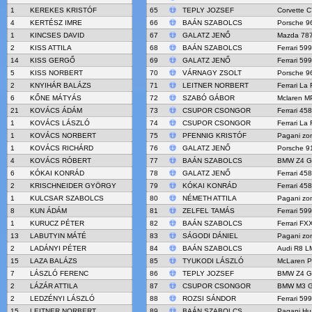
1
KEREKES KRISTÓF
65
TEPLY JOZSEF
Corvette C
4
KERTÉSZ IMRE
66
BAÁN SZABOLCS
Porsche 96
1
KINCSES DAVID
67
GALATZ JENŐ
Mazda 78
2
KISS ATTILA
68
BAÁN SZABOLCS
Ferrari 59
14
KISS GERGŐ
69
GALATZ JENŐ
Ferrari 59
5
KISS NORBERT
70
VÁRNAGY ZSOLT
Porsche 96
2
KNYIHÁR BALÁZS
71
LEITNER NORBERT
Ferrari La 
6
KŐNE MÁTYÁS
72
SZABÓ GÁBOR
Mclaren M
21
KOVÁCS ÁDÁM
73
CSUPOR CSONGOR
Ferrari 45
1
KOVÁCS LÁSZLÓ
74
CSUPOR CSONGOR
Ferrari La 
1
KOVÁCS NORBERT
75
PFENNIG KRISTÓF
Pagani zo
1
KOVÁCS RICHÁRD
76
GALATZ JENŐ
Porsche 9
4
KOVÁCS RÓBERT
77
BAÁN SZABOLCS
BMW Z4 G
6
KÓKAI KONRÁD
78
GALATZ JENŐ
Ferrari 45
2
KRISCHNEIDER GYÖRGY
79
KÓKAI KONRÁD
Ferrari 45
1
KULCSAR SZABOLCS
80
NÉMETH ATTILA
Pagani zo
8
KUN ÁDÁM
81
ZELFEL TAMÁS
Ferrari 59
1
KURUCZ PÉTER
82
BAÁN SZABOLCS
Ferrari FX
13
LABUTYIN MÁTÉ
83
SÁGODI DÁNIEL
Pagani zo
2
LADÁNYI PÉTER
84
BAÁN SZABOLCS
Audi R8 L
15
LAZA BALÁZS
85
TYUKODI LÁSZLÓ
McLaren 
7
LÁSZLÓ FERENC
86
TEPLY JOZSEF
BMW Z4 G
2
LÁZÁR ATTILA
87
CSUPOR CSONGOR
BMW M3 
2
LEDZÉNYI LÁSZLÓ
88
ROZSI SÁNDOR
Ferrari 59
15
LEITNER NORBERT
89
BAÁN SZABOLCS
Pagani Hu