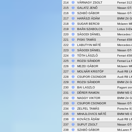
214
VÁRNAGY ZSOLT
Ferrari 31
215
GALATZ JENŐ
Nissan GT
216
SZABÓ GÁBOR
Nissan GT
217
HARÁSZI ÁDÁM
BMW Z4 G
218
SUGAR BERCI9
Mclaren M
219
BAÁN SZABOLCS
Lotus 3-El
220
SÁGODI DÁNIEL
Mercedes
221
PISKI TAMÁS
Ferrari 45
222
LABUTYIN MÁTÉ
Mercedes
223
SÁGODI DÁNIEL
Nissan GT
224
TÓTH LÁSZLÓ
Ferrari 45
225
ROZSI SÁNDOR
Ferrari La 
226
MEZEI GÁBOR
Mclaren M
227
MOLNÁR KRISTÓF
Audi R8 L
228
CSUPOR CSONGOR
Audi R8 L
229
ROZSI SÁNDOR
BMW Z4 G
230
BAI LASZLO
Pagani zo
231
DÉRER RAMON
BMW M3 
232
NAGGY VIKTOR
BMW Z4 G
233
CSUPOR CSONGOR
Nissan GT
234
ZELFEL TAMÁS
Porsche 9
235
MIHAJLOVICS MÁTÉ
BMW M3 
236
KOVÁCS ÁDÁM
Audi R8 L
237
SUPUT ZSOLT
Nissan GT
238
SZABÓ GÁBOR
McLaren 