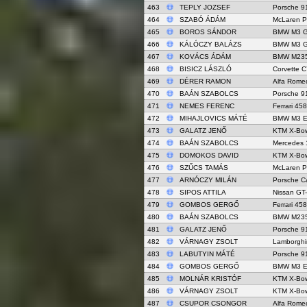
463
TEPLY JOZSEF
Porsche 9
464
SZABÓ ÁDÁM
McLaren 
465
BOROS SÁNDOR
BMW M3 
466
KÁLÓCZY BALÁZS
BMW M3 
467
KOVÁCS ÁDÁM
BMW M235
468
BISICZ LÁSZLÓ
Corvette C
469
DÉRER RAMON
Alfa Rome
470
BAÁN SZABOLCS
Porsche 9
471
NEMES FERENC
Ferrari 458
472
MIHAJLOVICS MÁTÉ
BMW M3 E
473
GALATZ JENŐ
KTM X-Bo
474
BAÁN SZABOLCS
Mercedes 
475
DOMOKOS DAVID
KTM X-Bo
476
SZŰCS TAMÁS
McLaren 
477
ARNÓCZY MILÁN
Porsche C
478
SIPOS ATTILA
Nissan GT
479
GOMBOS GERGŐ
Ferrari 458
480
BAÁN SZABOLCS
BMW M235
481
GALATZ JENŐ
Porsche 9
482
VÁRNAGY ZSOLT
Lamborghi
483
LABUTYIN MÁTÉ
Porsche 9
484
GOMBOS GERGŐ
BMW M3 E
485
MOLNÁR KRISTÓF
KTM X-Bo
486
VÁRNAGY ZSOLT
KTM X-Bo
487
CSUPOR CSONGOR
Alfa Rome