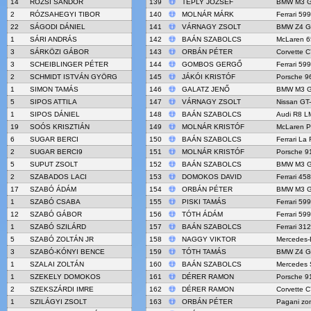
14
ROZSI SÁNDOR
139
TEPLY JOZSEF
BMW M3 
2
RÓZSAHEGYI TIBOR
140
MOLNÁR MÁRK
Ferrari 59
22
SÁGODI DÁNIEL
141
VÁRNAGY ZSOLT
BMW Z4 G
1
SÁRI ANDRÁS
142
BAÁN SZABOLCS
McLaren 
3
SÁRKÖZI GÁBOR
143
ORBÁN PÉTER
Corvette C
3
SCHEIBLINGER PÉTER
144
GOMBOS GERGŐ
Ferrari 59
2
SCHMIDT ISTVÁN GYÖRG
145
JÁKÓI KRISTÓF
Porsche 96
1
SIMON TAMÁS
146
GALATZ JENŐ
BMW M3 
5
SIPOS ATTILA
147
VÁRNAGY ZSOLT
Nissan GT
1
SIPOS DÁNIEL
148
BAÁN SZABOLCS
Audi R8 L
19
SOÓS KRISZTIÁN
149
MOLNÁR KRISTÓF
McLaren 
6
SUGAR BERCI
150
BAÁN SZABOLCS
Ferrari La 
2
SUGAR BERCI9
151
MOLNÁR KRISTÓF
Porsche 9
5
SUPUT ZSOLT
152
BAÁN SZABOLCS
BMW M3 
2
SZABADOS LACI
153
DOMOKOS DAVID
Ferrari 45
17
SZABÓ ÁDÁM
154
ORBÁN PÉTER
BMW M3 
1
SZABÓ CSABA
155
PISKI TAMÁS
Ferrari 59
12
SZABÓ GÁBOR
156
TÓTH ÁDÁM
Ferrari 59
1
SZABÓ SZILÁRD
157
BAÁN SZABOLCS
Ferrari 31
5
SZABÓ ZOLTÁN JR
158
NAGGY VIKTOR
Mercedes-
3
SZABÓ-KÓNYI BENCE
159
TÓTH TAMÁS
BMW Z4 G
1
SZALAI ZOLTÁN
160
BAÁN SZABOLCS
Mercedes
1
SZEKELY DOMOKOS
161
DÉRER RAMON
Porsche 9
2
SZEKSZÁRDI IMRE
162
DÉRER RAMON
Corvette C
1
SZILÁGYI ZSOLT
163
ORBÁN PÉTER
Pagani zo