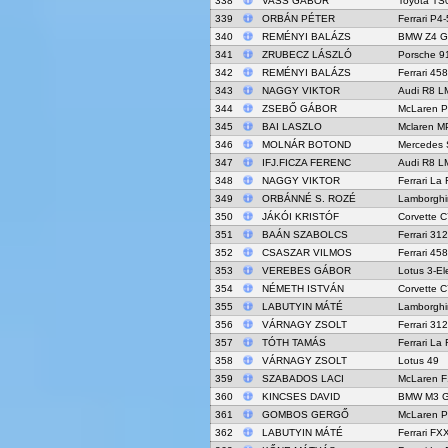
338
VASS GÁBOR
Toyota TS
339
ORBÁN PÉTER
Ferrari P4
340
REMÉNYI BALÁZS
BMW Z4 G
341
ZRUBECZ LÁSZLÓ
Porsche 9
342
REMÉNYI BALÁZS
Ferrari 45
343
NAGGY VIKTOR
Audi R8 L
344
ZSEBŐ GÁBOR
McLaren 
345
BAI LASZLO
Mclaren M
346
MOLNÁR BOTOND
Mercedes
347
IFJ.FICZA FERENC
Audi R8 L
348
NAGGY VIKTOR
Ferrari La 
349
ORBÁNNÉ S. ROZÉ
Lamborghi
350
JÁKÓI KRISTÓF
Corvette C
351
BAÁN SZABOLCS
Ferrari 31
352
CSASZAR VILMOS
Ferrari 45
353
VEREBES GÁBOR
Lotus 3-El
354
NÉMETH ISTVÁN
Corvette C
355
LABUTYIN MÁTÉ
Lamborghi
356
VÁRNAGY ZSOLT
Ferrari 31
357
TÓTH TAMÁS
Ferrari La 
358
VÁRNAGY ZSOLT
Lotus 49
359
SZABADOS LACI
McLaren 
360
KINCSES DAVID
BMW M3 
361
GOMBOS GERGŐ
McLaren 
362
LABUTYIN MÁTÉ
Ferrari FX