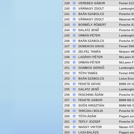
239
VEREBES GÁBOR
Ferrari 31
240
VÁRNAGY ZSOLT
Lamborghi
241
BAÁN SZABOLCS
Porsche 9
242
VÁRNAGY ZSOLT
Maserati 
243
BORBÉLY RÓBERT
Porsche 9
244
GALATZ JENŐ
Porsche 9
245
ORBÁN PÉTER
Lamborghi
246
BAÁN SZABOLCS
Porsche 9
247
DOMOKOS DAVID
Ferrari 59
248
ZELFEL TAMÁS
Mclaren M
249
LADÁNYI PÉTER
McLaren 
250
ORBÁN PÉTER
McLaren 
251
GOMBOS GERGŐ
Lamborghi
252
TÓTH TAMÁS
Ferrari 45
253
BAÁN SZABOLCS
Lotus Evo
254
FEKETE DÁVID
BMW Z4 G
255
GALATZ JENŐ
Lamborghi
256
FASCHING ÁDÁM
Porsche 9
257
FEKETE GÁBOR
BMW M3 
258
SOÓS KRISZTIÁN
BMW M3 
259
TARCZALI BOLDI
Porsche 9
260
TÓTH ÁDÁM
Pagani zo
261
TEPLY JOZSEF
Porsche 9
262
NAGGY VIKTOR
Nissan GT
263
LAZA BALÁZS
Pagani zo