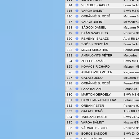
314
VEREBES GÁBOR
Formula Ab
315
VARGA BÁLINT
BMW M3 
316
ORBÁNNÉ S. ROZÉ
McLaren 
317
VARGA BÁLINT
Mercedes
318
SÁGODI DÁNIEL
McLaren 
319
BAÁN SZABOLCS
Porsche 9
320
REMÉNYI BALÁZS
Audi R8 L
321
SOÓS KRISZTIÁN
Formula Ab
322
MEZEI KRISZTIÁN
Ferrari 45
323
ANTALOVITS PÉTER
Mercedes
324
ZELFEL TAMÁS
BMW M3 
325
KOVÁCS RICHÁRD
Mclaren M
326
ANTALOVITS PÉTER
Pagani zo
327
GALATZ JENŐ
McLaren 
328
ORBÁNNÉ S. ROZÉ
Ferrari 45
329
LAZA BALÁZS
Lotus 98t
330
MÁRTON GERGELY
BMW M3 
331
HAMED ARYAN ANDRÁS
Lotus Evo
332
ORBÁN PÉTER
Porsche 9
333
GALATZ JENŐ
Audi R8 L
334
TARCZALI BOLDI
BMW Z4 G
335
VARGA BÁLINT
Nissan GT
336
VÁRNAGY ZSOLT
Porsche 9
337
BOROS SÁNDOR
BMW Z4 G