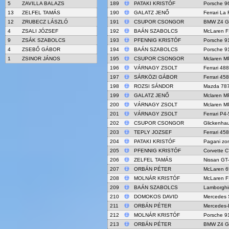
5
ZAVILLA BALAZS
189
PATAKI KRISTÓF
Porsche 96
13
ZELFEL TAMÁS
190
GALATZ JENŐ
Ferrari La 
12
ZRUBECZ LÁSZLÓ
191
CSUPOR CSONGOR
BMW Z4 G
4
ZSALI JÓZSEF
192
BAÁN SZABOLCS
McLaren 
9
ZSÁK SZABOLCS
193
PFENNIG KRISTÓF
Porsche 9
4
ZSEBŐ GÁBOR
194
BAÁN SZABOLCS
Porsche 9
1
ZSINOR JÁNOS
195
CSUPOR CSONGOR
Mclaren M
196
VÁRNAGY ZSOLT
Ferrari 48
197
SÁRKÖZI GÁBOR
Ferrari 45
198
ROZSI SÁNDOR
Mazda 78
199
GALATZ JENŐ
Mclaren M
200
VÁRNAGY ZSOLT
Mclaren M
201
VÁRNAGY ZSOLT
Ferrari P4
202
CSUPOR CSONGOR
Glickenha
203
TEPLY JOZSEF
Ferrari 45
204
PATAKI KRISTÓF
Pagani zo
205
PFENNIG KRISTÓF
Corvette C
206
ZELFEL TAMÁS
Nissan GT
207
ORBÁN PÉTER
McLaren 
208
MOLNÁR KRISTÓF
McLaren 
209
BAÁN SZABOLCS
Lamborghi
210
DOMOKOS DAVID
Mercedes
211
ORBÁN PÉTER
Mercedes-
212
MOLNÁR KRISTÓF
Porsche 9
213
ORBÁN PÉTER
BMW Z4 G