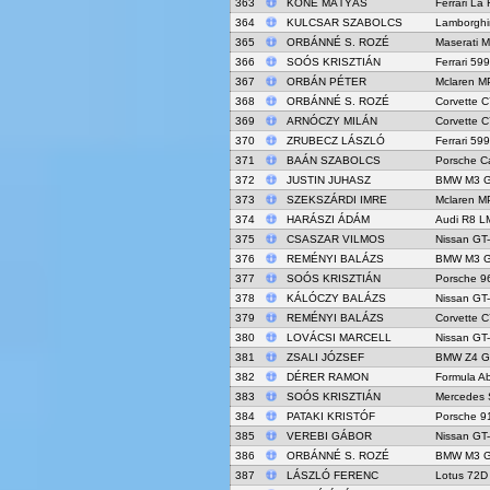
363
KŐNE MÁTYÁS
Ferrari La 
364
KULCSAR SZABOLCS
Lamborghi
365
ORBÁNNÉ S. ROZÉ
Maserati 
366
SOÓS KRISZTIÁN
Ferrari 59
367
ORBÁN PÉTER
Mclaren M
368
ORBÁNNÉ S. ROZÉ
Corvette C
369
ARNÓCZY MILÁN
Corvette C
370
ZRUBECZ LÁSZLÓ
Ferrari 59
371
BAÁN SZABOLCS
Porsche C
372
JUSTIN JUHASZ
BMW M3 
373
SZEKSZÁRDI IMRE
Mclaren M
374
HARÁSZI ÁDÁM
Audi R8 L
375
CSASZAR VILMOS
Nissan GT
376
REMÉNYI BALÁZS
BMW M3 
377
SOÓS KRISZTIÁN
Porsche 96
378
KÁLÓCZY BALÁZS
Nissan GT
379
REMÉNYI BALÁZS
Corvette C
380
LOVÁCSI MARCELL
Nissan GT
381
ZSALI JÓZSEF
BMW Z4 G
382
DÉRER RAMON
Formula Ab
383
SOÓS KRISZTIÁN
Mercedes
384
PATAKI KRISTÓF
Porsche 9
385
VEREBI GÁBOR
Nissan GT
386
ORBÁNNÉ S. ROZÉ
BMW M3 
387
LÁSZLÓ FERENC
Lotus 72D