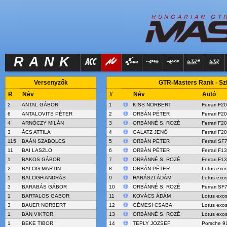
R
I
H
U
N
G
A
A
N
G
T
RANK
Versenyzők
GTR-Masters Rank - Szi
R
Név
#
Név
Autó
2
ANTAL GÁBOR
1
KISS NORBERT
Ferrari F2
6
ANTALOVITS PÉTER
2
ORBÁN PÉTER
Ferrari F2
4
ARNÓCZY MILÁN
3
ORBÁNNÉ S. ROZÉ
Ferrari F2
3
ÁCS ATTILA
4
GALATZ JENŐ
Ferrari F2
115
BAÁN SZABOLCS
5
ORBÁN PÉTER
Ferrari SF
11
BAI LASZLO
6
ORBÁN PÉTER
Ferrari F1
1
BAKOS GÁBOR
7
ORBÁNNÉ S. ROZÉ
Ferrari F1
2
BALOG MARTIN
8
ORBÁN PÉTER
Lotus exo
1
BALOGH ANDRÁS
9
HARÁSZI ÁDÁM
Lotus exo
3
BARABÁS GÁBOR
10
ORBÁNNÉ S. ROZÉ
Ferrari SF
1
BARTALOS GABOR
11
KOVÁCS ÁDÁM
Lotus exo
3
BAUER NORBERT
12
GÉMESI CSABA
Lotus exo
1
BÁN VIKTOR
13
ORBÁNNÉ S. ROZÉ
Lotus exo
1
BEKE TIBOR
14
TEPLY JOZSEF
Porsche 9