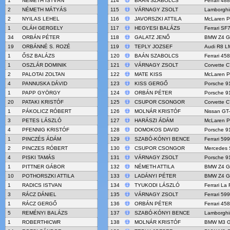
1
NÉMETH ISTVÁN
114
BAÁN SZABOLCS
Ferrari 48
2
NÉMETH MÁTYÁS
115
VÁRNAGY ZSOLT
Lamborghi
2
NYILAS LEHEL
116
JAVORSZKI ATTILA
McLaren 
1
OLÁH GERGELY
117
HEGYESI BALÁZS
Ferrari SF
34
ORBÁN PÉTER
118
GALATZ JENŐ
BMW Z4 G
19
ORBÁNNÉ S. ROZÉ
119
TEPLY JOZSEF
Audi R8 L
1
ŐSZ BALÁZS
120
BAÁN SZABOLCS
Ferrari 45
1
OSZLÁR DOMINIK
121
VÁRNAGY ZSOLT
Corvette C
2
PALOTAI ZOLTAN
122
MATE KISS
McLaren 
4
PANNUSKA DÁVID
123
KISS GERGŐ
Porsche 9
1
PAPP GYÖRGY
124
ORBÁN PÉTER
Porsche 9
20
PATAKI KRISTÓF
125
CSUPOR CSONGOR
Corvette C
1
PÁKOLICZ RÓBERT
126
MOLNÁR KRISTÓF
Nissan GT
3
PETES LÁSZLÓ
127
HARÁSZI ÁDÁM
McLaren 
4
PFENNIG KRISTÓF
128
DOMOKOS DAVID
Porsche 9
1
PINCZÉS ÁDÁM
129
SZABÓ-KÓNYI BENCE
Ferrari 59
2
PINCZES RÓBERT
130
CSUPOR CSONGOR
Mercedes
4
PISKI TAMÁS
131
VÁRNAGY ZSOLT
Porsche 9
1
PITTNER GÁBOR
132
NÉMETH ATTILA
BMW Z4 G
10
POTHORSZKI ATTILA
133
LADÁNYI PÉTER
BMW Z4 G
1
RADICS ISTVAN
134
TYUKODI LÁSZLÓ
Ferrari La 
3
RÁCZ DÁNIEL
135
VÁRNAGY ZSOLT
Ferrari 59
1
RÁCZ GERGŐ
136
ORBÁN PÉTER
Ferrari 45
5
REMÉNYI BALÁZS
137
SZABÓ-KÓNYI BENCE
Lamborghi
1
ROBERTHICWR
138
MOLNÁR KRISTÓF
BMW M3 