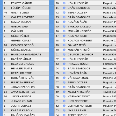
1
FEKETE GÁBOR
40
KÓKAI KONRÁD
Pagani zo
1
FÜLÖP RÓBERT
41
BAÁN SZABOLCS
Mazda 78
46
GALATZ JENŐ
42
TEPLY JOZSEF
Mazda 78
3
GALATZ LEVENTE
43
BAÁN SZABOLCS
Mercedes-
1
GAZDA ZOLTAN
44
KOVÁCS ÁDÁM
McLaren 
1
GÁBOR VÁNYI
45
TYUKODI LÁSZLÓ
Ferrari 59
1
GÁL MIKI
46
MOLNÁR KRISTÓF
Ferrari 59
2
GÉCZI PÉTER
47
KISS NORBERT
Pagani zo
2
GÉMESI CSABA
48
KOVÁCS NORBERT
Porsche 9
18
GOMBOS GERGŐ
49
GALATZ JENŐ
Pagani zo
1
GÖRCZ DÁNIEL
50
MOLNÁR KRISTÓF
Pagani zo
12
HAMED ARYAN ANDRÁS
51
CSUPOR CSONGOR
Ferrari 59
9
HARÁSZI ÁDÁM
52
KÓKAI KONRÁD
McLaren 
6
HEGYESI BALÁZS
53
PINCZES RÓBERT
Ferrari 59
3
HEIMLER TAMÁS
54
BAÁN SZABOLCS
McLaren 
1
HETZL KRISTÓF
55
KOVÁCS ÁDÁM
Ferrari La 
1
HORVÁTH ISTVÁN
56
VÁRNAGY ZSOLT
Porsche 96
1
IFJ.FICZA FERENC
57
TEPLY JOZSEF
Pagani zo
1
JAKAB SZABOLCS
58
BAÁN SZABOLCS
Pagani zo
14
JAVORSZKI ATTILA
59
MEZEI KRISZTIÁN
Toyota TS
10
JÁKÓI KRISTÓF
60
VÁRNAGY ZSOLT
Mazda 78
1
JUHASZ ZOLTAN
61
KISS NORBERT
Corvette C
1
JUSTIN JUHASZ
62
LEITNER NORBERT
McLaren 
1
KARAJZ KÁROLY
63
NYILAS LEHEL
Porsche 96
8
KÁLÓCZY BALÁZS
64
TEPLY JOZSEF
Porsche 9