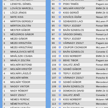
1
LENGYEL DÁNIEL
90
PISKI TAMÁS
Pagani zo
23
LOVÁCSI MARCELL
91
MOLNÁR KRISTÓF
BMW Z4 G
1
LÓCZI JÁNOS
92
KISS GERGŐ
BMW Z4 G
2
MATE KISS
93
KOVÁCS ÁDÁM
Nissan GT
4
MÁRTON GERGELY
94
SZABADOS LACI
McLaren 
1
MÁRTON ZOLTÁN
95
TEPLY JOZSEF
Ferrari 59
3
MESTER GÁBOR
96
BAÁN SZABOLCS
Maserati 
5
MÉSZÁROS GÁBOR
97
SÁGODI DÁNIEL
Ferrari La 
4
MEZEI GÁBOR
98
TEPLY JOZSEF
Porsche 9
8
MEZEI KRISZTIÁN
99
VÁRNAGY ZSOLT
Pagani zo
1
MEZEI KRISZTIÁN2
100
CSUPOR CSONGOR
McLaren 
3
MIHAJLOVICS MÁTÉ
101
BAÁN SZABOLCS
Corvette C
1
MIHÁLSZKI CSABA
102
KISS NORBERT
BMW Z4 G
3
MIHÁLYI ZOLTÁN
103
BEKE TIBOR
Pagani zo
1
MOLNÁR BOTOND
104
GALATZ JENŐ
Ferrari 48
27
MOLNÁR KRISTÓF
105
SZABÓ GÁBOR
Corvette C
4
MOLNÁR LÁSZLÓ
106
TEPLY JOZSEF
Mercedes
2
MOLNÁR MÁRK
107
VÁRNAGY ZSOLT
Porsche 9
6
MOLNÁR TÓDOR
108
SZABÓ GÁBOR
Mercedes-
11
NAGGY VIKTOR
109
BAÁN SZABOLCS
Mercedes
1
NAGY RÓBERT
110
DOMOKOS DAVID
BMW Z4 G
2
NAGY ZSOLT
111
GALATZ JENŐ
Corvette C
1
NEMES FERENC
112
KISS NORBERT
Mclaren M
3
NÉMETH ATTILA
113
SIPOS ATTILA
Mercedes