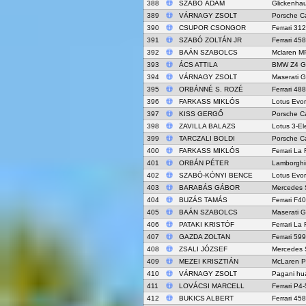
388
SZABÓ ÁDÁM
Glickenha
389
VÁRNAGY ZSOLT
Porsche C
390
CSUPOR CSONGOR
Ferrari 31
391
SZABÓ ZOLTÁN JR
Ferrari 45
392
BAÁN SZABOLCS
Mclaren M
393
ÁCS ATTILA
BMW Z4 G
394
VÁRNAGY ZSOLT
Maserati 
395
ORBÁNNÉ S. ROZÉ
Ferrari 48
396
FARKASS MIKLÓS
Lotus Evo
397
KISS GERGŐ
Porsche C
398
ZAVILLA BALAZS
Lotus 3-El
399
TARCZALI BOLDI
Porsche C
400
FARKASS MIKLÓS
Ferrari La 
401
ORBÁN PÉTER
Lamborghi
402
SZABÓ-KÓNYI BENCE
Lotus Evo
403
BARABÁS GÁBOR
Mercedes
404
BUZÁS TAMÁS
Ferrari F4
405
BAÁN SZABOLCS
Maserati 
406
PATAKI KRISTÓF
Ferrari La 
407
GAZDA ZOLTAN
Ferrari 59
408
ZSALI JÓZSEF
Mercedes
409
MEZEI KRISZTIÁN
McLaren 
410
VÁRNAGY ZSOLT
Pagani hu
411
LOVÁCSI MARCELL
Ferrari P4
412
BUKICS ALBERT
Ferrari 45