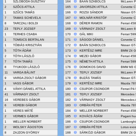
1
SZLOBODA GUSZTÁV
164
BAÁN SZABOLCS
McLaren 
2
SZŐCS ATTILA
165
JAVORSZKI ATTILA
Corvette C
1
SZŰCS TAMÁS
166
ROZSI SÁNDOR
Nissan GT
7
TAMAS SCHEVELA
167
MOLNÁR KRISTÓF
Corvette C
8
TARCZALI BOLDI
168
DÉRER RAMON
Ferrari 45
23
TEPLY JOZSEF
169
VÁRNAGY ZSOLT
McLaren 
1
TERHES CSABA
170
GÁL MIKI
Ferrari 59
1
TOMSICS BERTALAN
171
SÁGODI DÁNIEL
Corvette C
1
TÓBIÁS KRISZTIÁN
172
BAÁN SZABOLCS
Nissan GT
5
TÓTH ÁDÁM
173
KERTÉSZ IMRE
BMW Z4 G
2
TÓTH LÁSZLÓ
174
MEZEI GÁBOR
Ferrari 45
7
TÓTH TAMÁS
175
NÉMETH ATTILA
Ferrari 59
8
TYUKODI LÁSZLÓ
176
DOMOKOS DAVID
BMW M3 
11
VARGA BÁLINT
177
TEPLY JOZSEF
McLaren 
9
VARGA ZSOLT GÁBOR
178
BUZÁS TAMÁS
Nissan GT
1
VASS GÁBOR
179
KERTÉSZ IMRE
Mazda 78
4
VÁNYI DÁNIEL ATTILA
180
CSUPOR CSONGOR
Ferrari P4
41
VÁRNAGY ZSOLT
181
TEPLY JOZSEF
Mercedes
16
VEREBES GÁBOR
182
VÁRNAGY ZSOLT
Mercedes
6
VEREBI GÁBOR
183
ORBÁN PÉTER
Mazda 78
1
VERES MÁTÉ
184
WELLER NORBERT
Ferrari 45
2
VERMES GÁBOR
185
KOVÁCS ÁDÁM
Pagani hu
1
WELLER NORBERT
186
CSUPOR CSONGOR
Lamborghi
2
WOLSKY ÁGOSTON
187
ORBÁN PÉTER
Lotus exo
8
ZAJZON GYÖRGY
188
SÁRKÖZI GÁBOR
BMW Z4 G