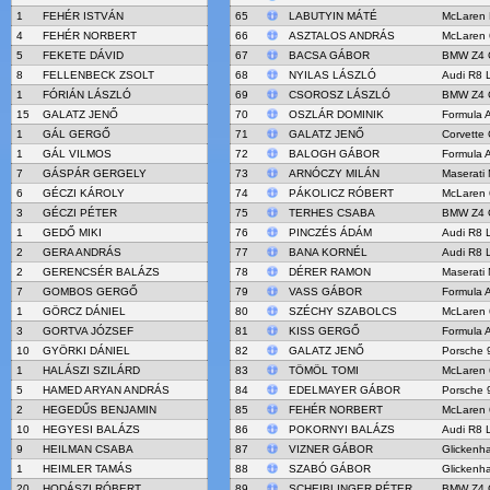
1
FEHÉR ISTVÁN
65
LABUTYIN MÁTÉ
McLaren
4
FEHÉR NORBERT
66
ASZTALOS ANDRÁS
McLaren
5
FEKETE DÁVID
67
BACSA GÁBOR
BMW Z4 
8
FELLENBECK ZSOLT
68
NYILAS LÁSZLÓ
Audi R8 
1
FÓRIÁN LÁSZLÓ
69
CSOROSZ LÁSZLÓ
BMW Z4 
15
GALATZ JENŐ
70
OSZLÁR DOMINIK
Formula 
1
GÁL GERGŐ
71
GALATZ JENŐ
Corvette
1
GÁL VILMOS
72
BALOGH GÁBOR
Formula 
7
GÁSPÁR GERGELY
73
ARNÓCZY MILÁN
Maserati
6
GÉCZI KÁROLY
74
PÁKOLICZ RÓBERT
McLaren
3
GÉCZI PÉTER
75
TERHES CSABA
BMW Z4 
1
GEDŐ MIKI
76
PINCZÉS ÁDÁM
Audi R8 
2
GERA ANDRÁS
77
BANA KORNÉL
Audi R8 
2
GERENCSÉR BALÁZS
78
DÉRER RAMON
Maserati
7
GOMBOS GERGŐ
79
VASS GÁBOR
Formula 
1
GÖRCZ DÁNIEL
80
SZÉCHY SZABOLCS
McLaren
3
GORTVA JÓZSEF
81
KISS GERGŐ
Formula 
10
GYÖRKI DÁNIEL
82
GALATZ JENŐ
Porsche 
1
HALÁSZI SZILÁRD
83
TÖMÖL TOMI
McLaren
5
HAMED ARYAN ANDRÁS
84
EDELMAYER GÁBOR
Porsche 9
2
HEGEDŰS BENJAMIN
85
FEHÉR NORBERT
McLaren
10
HEGYESI BALÁZS
86
POKORNYI BALÁZS
Audi R8 
9
HEILMAN CSABA
87
VIZNER GÁBOR
Glicken
1
HEIMLER TAMÁS
88
SZABÓ GÁBOR
Glicken
20
HODÁSZI RÓBERT
89
SCHEIBLINGER PÉTER
BMW Z4 