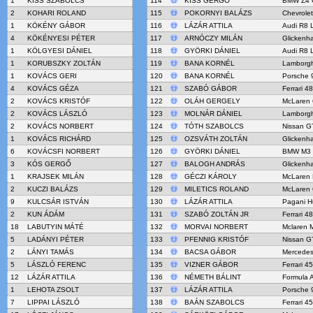
1
KISS SZABOLCS
114
KISS GERGŐ
BMW Z4 
2
KOHARI ROLAND
115
POKORNYI BALÁZS
Chevrolet
1
KÖKÉNY GÁBOR
116
LÁZÁR ATTILA
Audi R8 
4
KÖKÉNYESI PÉTER
117
ARNÓCZY MILÁN
Glicken
1
KÖLGYESI DÁNIEL
118
GYÖRKI DÁNIEL
Audi R8 
1
KORUBSZKY ZOLTÁN
119
BANA KORNÉL
Lamborgh
1
KOVÁCS GERI
120
BANA KORNÉL
Porsche 
4
KOVÁCS GÉZA
121
SZABÓ GÁBOR
Ferrari 4
2
KOVÁCS KRISTÓF
122
OLÁH GERGELY
McLaren
2
KOVÁCS LÁSZLÓ
123
MOLNÁR DÁNIEL
Lamborgh
2
KOVÁCS NORBERT
124
TÓTH SZABOLCS
Nissan G
1
KOVÁCS RICHÁRD
125
OZSVÁTH ZOLTÁN
Glicken
6
KOVÁCSFI NORBERT
126
GYÖRKI DÁNIEL
BMW M3
3
KÓS GERGŐ
127
BALOGH ANDRÁS
Glicken
1
KRAJSEK MILÁN
128
GÉCZI KÁROLY
McLaren
2
KUCZI BALÁZS
129
MILETICS ROLAND
McLaren
9
KULCSÁR ISTVÁN
130
LÁZÁR ATTILA
Pagani H
2
KUN ÁDÁM
131
SZABÓ ZOLTÁN JR
Ferrari 4
18
LABUTYIN MÁTÉ
132
MORVAI NORBERT
Mclaren 
5
LADÁNYI PÉTER
133
PFENNIG KRISTÓF
Nissan G
2
LÁNYI TAMÁS
134
BACSA GÁBOR
Mercede
5
LÁSZLÓ FERENC
135
VIZNER GÁBOR
Ferrari 4
12
LÁZÁR ATTILA
136
NÉMETH BÁLINT
Formula 
1
LEHOTA ZSOLT
137
LÁZÁR ATTILA
Porsche 9
7
LIPPAI LÁSZLÓ
138
BAÁN SZABOLCS
Ferrari 4