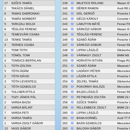
17
SZŰCS TAMÁS
239
MILETICS ROLAND
Nissan G
1
TAKÁCS DÁNIEL
240
DÉRER RAMON
Audi R8 
6
TAMAS DABRONAKI
241
GÁL GERGŐ
Porsche 
1
TAMÁS NORBERT
242
GÉCZI KÁROLY
Corvette
5
TARCZALI BOLDI
243
LABUTYIN MÁTÉ
Ferrari F
6
TÉGLÁSI FERENC
244
SÁRKÖZI GÁBOR
Nissan G
1
TEMESVÁRI CSABA
245
TÉGLÁSI FERENC
Porsche 
13
TENKE TAMÁS
246
SZABÓ ÁDÁM
Porsche 
3
TERHES CSABA
247
SÁRKÖZI GÁBOR
Ferrari 5
1
TOMI TOTH
248
LIPPAI LÁSZLÓ
Glicken
1
TÖMÖL TOMI
249
VÁRNAGY ZSOLT
BMW M3
4
TOMSICS BERTALAN
250
HORVÁTH ISTVÁN
Praga R1
1
TOTH ZOLTAN
251
SZABÓ ÁDÁM
Maserati
5
TÓTH ÁDÁM
252
LADÁNYI PÉTER
Mercede
2
TÓTH DÁVID
253
LÁZÁR ATTILA
Porsche 
3
TÓTH LEVENTE11
254
ZELFEL TAMÁS
Glicken
1
TÓTH SZABOLCS
255
POKORNYI BALÁZS
Mercede
3
TULLNER ATTILA
256
BAJZA LÁSZLÓ
Ferrari 5
1
TUZY JÁNOS PÁL
257
PETNEHÁZI ZOLTÁN
BMW Z4 
2
VARGA BAZSI
258
SZŰCS TAMÁS
Porsche 
2
VARGA BÁLINT
259
FELLENBECK ZSOLT
BMW Z4 
7
VARGA PETI
260
LIPPAI LÁSZLÓ
Mercede
6
VARGA TAMÁS
261
BANA KORNÉL
Audi TT 
1
VARGA ZSOLT GÁBOR
262
BAÁN SZABOLCS
Mercede
13
VASS GÁBOR
263
BALOGH GÁBOR
Porsche 