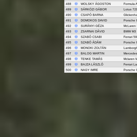
488
WOLSKY ÁGOSTON
Formula 
489
SÁRKÖZI GÁBOR
Lotus 72
490
CSAPÓ BARNA
Glicken
491
DOMOKOS DAVID
Porsche 
492
SURÁNYI GÉZA
McLaren
493
ZSARNAI DÁVID
BMW M3
494
SZABÓ CSABI
Ferrari 5
495
SZABÓ ÁDÁM
Porsche 
496
MONOKI ZOLTÁN
Lamborgh
497
BALOG MARTIN
Mercede
498
TENKE TAMÁS
Mclaren 
499
BAJZA LÁSZLÓ
Ferrari La
500
NAGY IMRE
Porsche 