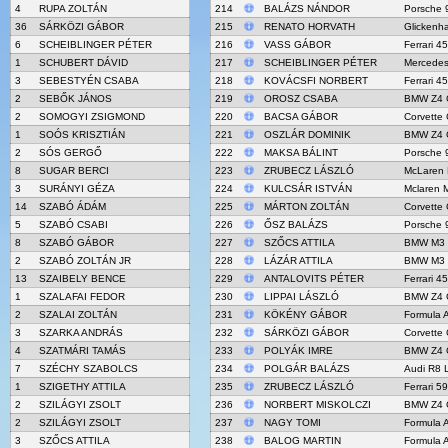
4
RUPA ZOLTÁN
214
BALÁZS NÁNDOR
Porsche 
36
SÁRKÖZI GÁBOR
215
RENATO HORVATH
Glicken
6
SCHEIBLINGER PÉTER
216
VASS GÁBOR
Ferrari 4
1
SCHUBERT DÁVID
217
SCHEIBLINGER PÉTER
Mercede
3
SEBESTYÉN CSABA
218
KOVÁCSFI NORBERT
Ferrari 4
2
SEBŐK JÁNOS
219
OROSZ CSABA
BMW Z4 
2
SOMOGYI ZSIGMOND
220
BACSA GÁBOR
Corvette
1
SOÓS KRISZTIÁN
221
OSZLÁR DOMINIK
BMW Z4 
2
SÓS GERGŐ
222
MAKSA BÁLINT
Porsche 
8
SUGAR BERCI
223
ZRUBECZ LÁSZLÓ
McLaren
3
SURÁNYI GÉZA
224
KULCSÁR ISTVÁN
Mclaren 
14
SZABÓ ÁDÁM
225
MÁRTON ZOLTÁN
Corvette
5
SZABÓ CSABI
226
ŐSZ BALÁZS
Porsche 
8
SZABÓ GÁBOR
227
SZŐCS ATTILA
BMW M3
2
SZABÓ ZOLTÁN JR
228
LÁZÁR ATTILA
BMW M3
13
SZAIBELY BENCE
229
ANTALOVITS PÉTER
Ferrari 4
1
SZALAFAI FEDOR
230
LIPPAI LÁSZLÓ
BMW Z4 
2
SZALAI ZOLTÁN
231
KÖKÉNY GÁBOR
Formula 
3
SZARKA ANDRÁS
232
SÁRKÖZI GÁBOR
Corvette
4
SZATMÁRI TAMÁS
233
POLYÁK IMRE
BMW Z4 
7
SZÉCHY SZABOLCS
234
POLGÁR BALÁZS
Audi R8 
1
SZIGETHY ATTILA
235
ZRUBECZ LÁSZLÓ
Ferrari 5
2
SZILÁGYI ZSOLT
236
NORBERT MISKOLCZI
BMW Z4 
2
SZILÁGYI ZSOLT
237
NAGY TOMI
Formula 
3
SZŐCS ATTILA
238
BALOG MARTIN
Formula 