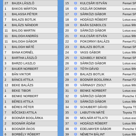
27
BAJZA LÁSZLÓ
15
KULCSÁR ISTVÁN
Ferrari S
1
BAKOS MÁRTON
16
OSZLÁR DOMINIK
Lotus ex
1
BALASSA PÉTER
17
SÁRKÖZI GÁBOR
Ferrari S
7
BALAZS BOTLIK
18
HODÁSZI RÓBERT
Lotus ex
4
BALÁZS NÁNDOR
19
BAÁN SZABOLCS
Lotus 98t
11
BALOG MARTIN
20
SÁRKÖZI GÁBOR
Lotus ex
11
BALOGH ANDRÁS
21
KULCSÁR ISTVÁN
Lotus 98t
11
BALOGH GÁBOR
22
POKORNYI BALÁZS
Ferrari F
1
BALOGH MÁTÉ
23
BALAZS BOTLIK
Ferrari S
7
BANA KORNÉL
24
VASS GÁBOR
Lotus 98t
1
BARTHA LÁSZLÓ
25
SZAIBELY BENCE
Ferrari S
3
BARZO LASZLO
26
SÁRKÖZI GÁBOR
Lotus ex
7
BAUER NORBERT
27
TÓTH DÁVID
Lotus 98t
1
BÁN VIKTOR
28
BALAZS BOTLIK
Ferrari F
2
BÁNCS ATTILA
29
BODNÁR BOGLÁRKA
Ferrari F
12
BEKE BALÁZS
30
VÁRNAGY ZSOLT
Lotus 98t
1
BEKE TIBOR
31
BENKE NORBERT
Lotus ex
4
BENKE NORBERT
32
SÁRKÖZI GÁBOR
Porsche 
1
BÉRES ATTILA
33
SÁRKÖZI GÁBOR
Lotus 98t
6
BÉRES PÉTER
34
SCHUBERT DÁVID
Toyota T
7
BŐCSKEI ATTILA
35
LABUTYIN MÁTÉ
Toyota T
2
BODNÁR BOGLÁRKA
36
MOLNÁR ATTILA70
Lotus ex
2
BOGNÁR ÁDÁM
37
HODÁSZI RÓBERT
Lotus 98t
1
BOGNÁR ÁKOS
38
EDELMAYER GÁBOR
Porsche 
6
BORBÉLY RÓBERT
39
NÉMETH BÁLINT
Lotus 98t