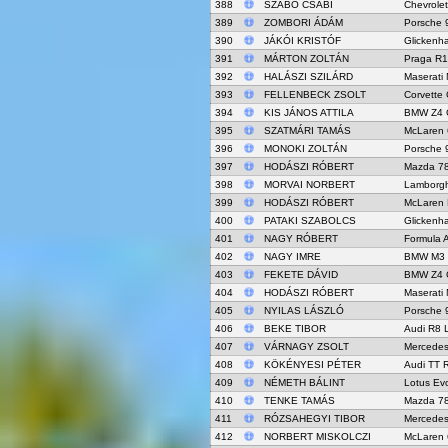
388
SZABÓ CSABI
Chevrolet
389
ZOMBORI ÁDÁM
Porsche 
390
JÁKÓI KRISTÓF
Glicken
391
MÁRTON ZOLTÁN
Praga R1
392
HALÁSZI SZILÁRD
Maserati
393
FELLENBECK ZSOLT
Corvette
394
KIS JÁNOS ATTILA
BMW Z4 
395
SZATMÁRI TAMÁS
McLaren
396
MONOKI ZOLTÁN
Porsche 
397
HODÁSZI RÓBERT
Mazda 7
398
MORVAI NORBERT
Lamborgh
399
HODÁSZI RÓBERT
McLaren
400
PATAKI SZABOLCS
Glicken
401
NAGY RÓBERT
Formula 
402
NAGY IMRE
BMW M3
403
FEKETE DÁVID
BMW Z4 
404
HODÁSZI RÓBERT
Maserati
405
NYILAS LÁSZLÓ
Porsche 
406
BEKE TIBOR
Audi R8 
407
VÁRNAGY ZSOLT
Mercede
408
KÖKÉNYESI PÉTER
Audi TT 
409
NÉMETH BÁLINT
Lotus Ev
410
TENKE TAMÁS
Mazda 7
411
RÓZSAHEGYI TIBOR
Mercede
412
NORBERT MISKOLCZI
McLaren