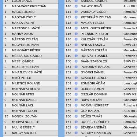
17
LÓCZI JÁNOS
139
SÁRKÖZI GÁBOR
McLaren
1
MADARÁSZ KRISZTIÁN
140
GALATZ JENŐ
Audi R8 
1
MAGOS JÓZSEF
141
VÁRNAGY ZSOLT
Formula 
1
MAGYAR ZSOLT
142
PETNEHÁZI ZOLTÁN
McLaren
7
MAKSA BÁLINT
143
MAGYAR ZSOLT
Formula 
5
MARTONOSI MÁTÉ
144
ANTALOVITS PÉTER
Formula 
1
MATINY ÁKOS
145
PFENNIG KRISTÓF
Glicken
5
MÁRTON ZOLTÁN
146
KULCSÁR ISTVÁN
Ferrari 4
1
MEGYERI ISTVÁN
147
NYILAS LÁSZLÓ
BMW Z4 
1
MENYHÁRT PÉTER
148
MÁRTON ZOLTÁN
Mercede
11
MÉSZÁROS GÁBOR
149
HORVÁTH DÁNIEL
Porsche 
2
MEZEI GÁBOR
150
BAÁN SZABOLCS
BMW Z4 
2
MEZEI KRISZTIÁN
151
POKORNYI BALÁZS
Corvette
1
MIHAJLOVICS MÁTÉ
152
GYÖRKI DÁNIEL
Ferrari 4
2
MIKÓ PÉTER
153
SZAIBELY BENCE
Porsche 
3
MILETICS ROLAND
154
ZOMBORI ÁDÁM
Lamborgh
3
MOLNÁR ATTILA70
155
DÉRER RAMON
Corvette
1
MOLNÁR ATTIS
156
OSZLÁR DOMINIK
BMW M3
9
MOLNÁR DÁNIEL
157
RUPA ZOLTÁN
Glicken
1
MOLNÁR LACI
158
MORVAI NORBERT
Porsche 
3
MOLNÁR TÓDOR
159
ŐSZ BALÁZS
Audi R8 
35
MONOKI ZOLTÁN
160
SZŰCS TAMÁS
Glicken
9
MORVAI NORBERT
161
BORBÉLY RÓBERT
Formula 
1
MULI GERGELY
162
SZARKA ANDRÁS
Glicken
1
NAGGY VIKTOR
163
SZÉCHY SZABOLCS
Corvette