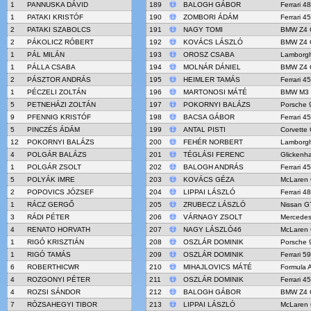
1
PANNUSKA DÁVID
189
BALOGH GÁBOR
Ferrari 4
1
PATAKI KRISTÓF
190
ZOMBORI ÁDÁM
Ferrari 4
2
PATAKI SZABOLCS
191
NAGY TOMI
BMW Z4 
2
PÁKOLICZ RÓBERT
192
KOVÁCS LÁSZLÓ
BMW Z4 
1
PÁL MILÁN
193
OROSZ CSABA
Lamborgh
1
PÁLLA CSABA
194
MOLNÁR DÁNIEL
BMW Z4 
2
PÁSZTOR ANDRÁS
195
HEIMLER TAMÁS
Ferrari 4
1
PÉCZELI ZOLTÁN
196
MARTONOSI MÁTÉ
BMW M3
5
PETNEHÁZI ZOLTÁN
197
POKORNYI BALÁZS
Porsche 
9
PFENNIG KRISTÓF
198
BACSA GÁBOR
Ferrari 4
5
PINCZÉS ÁDÁM
199
ANTAL PISTI
Corvette
12
POKORNYI BALÁZS
200
FEHÉR NORBERT
Lamborgh
4
POLGÁR BALÁZS
201
TÉGLÁSI FERENC
Glicken
1
POLGÁR ZSOLT
202
BALOGH ANDRÁS
Ferrari 4
5
POLYÁK IMRE
203
KOVÁCS GÉZA
McLaren
2
POPOVICS JÓZSEF
204
LIPPAI LÁSZLÓ
Ferrari 4
1
RÁCZ GERGŐ
205
ZRUBECZ LÁSZLÓ
Nissan G
3
RÁDI PÉTER
206
VÁRNAGY ZSOLT
Mercede
4
RENATO HORVATH
207
NAGY LÁSZLÓ46
McLaren
1
RIGÓ KRISZTIÁN
208
OSZLÁR DOMINIK
Porsche 
1
RIGÓ TAMÁS
209
OSZLÁR DOMINIK
Ferrari 5
6
ROBERTHICWR
210
MIHAJLOVICS MÁTÉ
Formula 
4
ROZGONYI PÉTER
211
OSZLÁR DOMINIK
Ferrari 4
4
ROZSI SÁNDOR
212
BALOGH GÁBOR
BMW Z4 
7
RÓZSAHEGYI TIBOR
213
LIPPAI LÁSZLÓ
McLaren