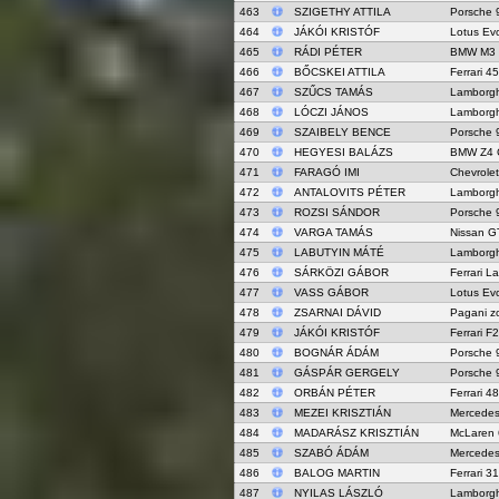
463
SZIGETHY ATTILA
Porsche 
464
JÁKÓI KRISTÓF
Lotus Ev
465
RÁDI PÉTER
BMW M3
466
BŐCSKEI ATTILA
Ferrari 4
467
SZŰCS TAMÁS
Lamborgh
468
LÓCZI JÁNOS
Lamborgh
469
SZAIBELY BENCE
Porsche 
470
HEGYESI BALÁZS
BMW Z4 
471
FARAGÓ IMI
Chevrolet
472
ANTALOVITS PÉTER
Lamborgh
473
ROZSI SÁNDOR
Porsche 
474
VARGA TAMÁS
Nissan G
475
LABUTYIN MÁTÉ
Lamborgh
476
SÁRKÖZI GÁBOR
Ferrari La
477
VASS GÁBOR
Lotus Ev
478
ZSARNAI DÁVID
Pagani z
479
JÁKÓI KRISTÓF
Ferrari F
480
BOGNÁR ÁDÁM
Porsche 
481
GÁSPÁR GERGELY
Porsche 
482
ORBÁN PÉTER
Ferrari 4
483
MEZEI KRISZTIÁN
Mercede
484
MADARÁSZ KRISZTIÁN
McLaren
485
SZABÓ ÁDÁM
Mercede
486
BALOG MARTIN
Ferrari 3
487
NYILAS LÁSZLÓ
Lamborgh