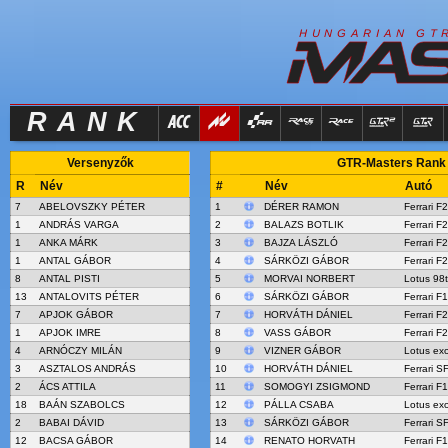
R
I
H
U
N
G
A
A
N
G
T
RANK
Versenyzők
GTR-Masters Rank 
R
Név
#
Név
Autó
7
ABELOVSZKY PÉTER
1
DÉRER RAMON
Ferrari F
1
ANDRÁS VARGA
2
BALAZS BOTLIK
Ferrari F
1
ANKA MÁRK
3
BAJZA LÁSZLÓ
Ferrari F
1
ANTAL GÁBOR
4
SÁRKÖZI GÁBOR
Ferrari F
8
ANTAL PISTI
5
MORVAI NORBERT
Lotus 98t
13
ANTALOVITS PÉTER
6
SÁRKÖZI GÁBOR
Ferrari F
7
APJOK GÁBOR
7
HORVÁTH DÁNIEL
Ferrari F
1
APJOK IMRE
8
VASS GÁBOR
Ferrari F
4
ARNÓCZY MILÁN
9
VIZNER GÁBOR
Lotus ex
3
ASZTALOS ANDRÁS
10
HORVÁTH DÁNIEL
Ferrari S
2
ÁCS ATTILA
11
SOMOGYI ZSIGMOND
Ferrari F
18
BAÁN SZABOLCS
12
PÁLLA CSABA
Lotus ex
2
BABAI DÁVID
13
SÁRKÖZI GÁBOR
Ferrari S
12
BACSA GÁBOR
14
RENATO HORVATH
Ferrari F