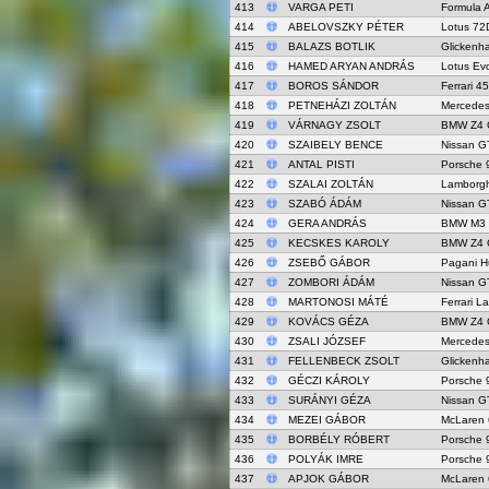
413
VARGA PETI
Formula 
414
ABELOVSZKY PÉTER
Lotus 72
415
BALAZS BOTLIK
Glicken
416
HAMED ARYAN ANDRÁS
Lotus Ev
417
BOROS SÁNDOR
Ferrari 4
418
PETNEHÁZI ZOLTÁN
Mercede
419
VÁRNAGY ZSOLT
BMW Z4 
420
SZAIBELY BENCE
Nissan G
421
ANTAL PISTI
Porsche 
422
SZALAI ZOLTÁN
Lamborgh
423
SZABÓ ÁDÁM
Nissan G
424
GERA ANDRÁS
BMW M3
425
KECSKES KAROLY
BMW Z4 
426
ZSEBŐ GÁBOR
Pagani H
427
ZOMBORI ÁDÁM
Nissan G
428
MARTONOSI MÁTÉ
Ferrari La
429
KOVÁCS GÉZA
BMW Z4 
430
ZSALI JÓZSEF
Mercede
431
FELLENBECK ZSOLT
Glicken
432
GÉCZI KÁROLY
Porsche 
433
SURÁNYI GÉZA
Nissan G
434
MEZEI GÁBOR
McLaren
435
BORBÉLY RÓBERT
Porsche 
436
POLYÁK IMRE
Porsche 
437
APJOK GÁBOR
McLaren