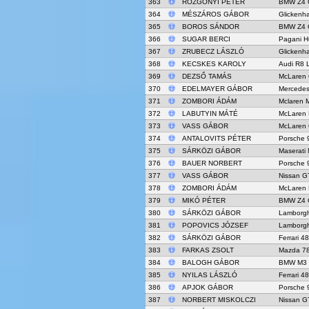
363
ROZGONYI PÉTER
BMW Z4 
364
MÉSZÁROS GÁBOR
Glicken
365
BOROS SÁNDOR
BMW Z4 
366
SUGAR BERCI
Pagani H
367
ZRUBECZ LÁSZLÓ
Glicken
368
KECSKES KAROLY
Audi R8 
369
DEZSŐ TAMÁS
McLaren
370
EDELMAYER GÁBOR
Mercede
371
ZOMBORI ÁDÁM
Mclaren 
372
LABUTYIN MÁTÉ
McLaren
373
VASS GÁBOR
McLaren
374
ANTALOVITS PÉTER
Porsche 
375
SÁRKÖZI GÁBOR
Maserati
376
BAUER NORBERT
Porsche 
377
VASS GÁBOR
Nissan G
378
ZOMBORI ÁDÁM
McLaren
379
MIKÓ PÉTER
BMW Z4 
380
SÁRKÖZI GÁBOR
Lamborgh
381
POPOVICS JÓZSEF
Lamborgh
382
SÁRKÖZI GÁBOR
Ferrari 4
383
FARKAS ZSOLT
Mazda 7
384
BALOGH GÁBOR
BMW M3
385
NYILAS LÁSZLÓ
Ferrari 4
386
APJOK GÁBOR
Porsche 
387
NORBERT MISKOLCZI
Nissan G