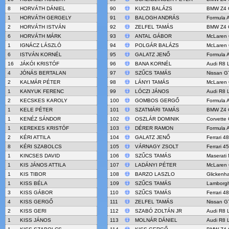
8
HORVÁTH DÁNIEL
90
KUCZI BALÁZS
BMW Z4 
1
HORVÁTH GERGELY
91
BALOGH ANDRÁS
Formula 
2
HORVÁTH ISTVÁN
92
ZELFEL TAMÁS
BMW Z4 
6
HORVÁTH MÁRK
93
ANTAL GÁBOR
McLaren
1
IGNÁCZ LÁSZLÓ
94
POLGÁR BALÁZS
McLaren
6
ISTVÁN KORNÉL
95
GALATZ JENŐ
Formula 
16
JÁKÓI KRISTÓF
96
BANA KORNÉL
Audi R8 
4
JÓNÁS BERTALAN
97
SZŰCS TAMÁS
Nissan G
2
KALMÁR PÉTER
98
LÁNYI TAMÁS
McLaren
1
KANYUK FERENC
99
LÓCZI JÁNOS
Audi R8 
2
KECSKES KAROLY
100
GOMBOS GERGŐ
Formula 
1
KELE PÉTER
101
SZATMÁRI TAMÁS
BMW Z4 
1
KENÉZ SÁNDOR
102
OSZLÁR DOMINIK
Corvette
1
KEREKES KRISTÓF
103
DÉRER RAMON
Formula 
2
KÉRI ATTILA
104
GALATZ JENŐ
Ferrari 4
8
KÉRI SZABOLCS
105
VÁRNAGY ZSOLT
Ferrari 4
1
KINCSES DAVID
106
SZŰCS TAMÁS
Maserati
1
KIS JÁNOS ATTILA
107
LADÁNYI PÉTER
McLaren
1
KIS TIBOR
108
BARZO LASZLO
Glicken
1
KISS BÉLA
109
SZŰCS TAMÁS
Lamborgh
3
KISS GÁBOR
110
SZŰCS TAMÁS
Ferrari 4
4
KISS GERGŐ
111
ZELFEL TAMÁS
Nissan G
2
KISS GERI
112
SZABÓ ZOLTÁN JR
Audi R8 
1
KISS JÁNOS
113
MOLNÁR DÁNIEL
Audi R8 