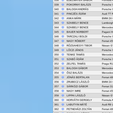
338
EDELMAYER GÁBOR
Formula 
339
POKORNYI BALÁZS
Porsche 
340
BALOGH ANDRÁS
Porsche 
341
PINCZÉS ÁDÁM
Audi TT 
342
ANKA MÁRK
BMW Z4 
343
SZAIBELY BENCE
Lamborgh
344
SZAIBELY BENCE
Mercede
345
BAUER NORBERT
Pagani H
346
TARCZALI BOLDI
Porsche 
347
NAGY RÓBERT
Ferrari 4
348
RÓZSAHEGYI TIBOR
Nissan G
349
LÓCZI JÁNOS
Porsche 
350
TENKE TAMÁS
Mercede
351
SZABÓ ÁDÁM
Porsche 
352
ZELFEL TAMÁS
Praga R1
353
BALOGH GÁBOR
Mercede
354
ŐSZ BALÁZS
Mercede
355
JÓNÁS BERTALAN
Ferrari 4
356
ZRUBECZ LÁSZLÓ
BMW Z4 
357
SÁRKÖZI GÁBOR
Ferrari 3
358
NAGY IMRE
Ferrari 4
359
LIPPAI LÁSZLÓ
Nissan G
360
HORVÁTH GERGELY
Formula 
361
LABUTYIN MÁTÉ
Audi R8 
362
PETNEHÁZI ZOLTÁN
Ferrari 4