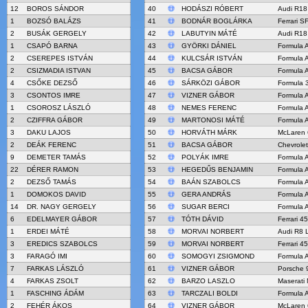
12
BOROS SÁNDOR
40
HODÁSZI RÓBERT
Audi R18 
1
BOZSÓ BALÁZS
41
BODNÁR BOGLÁRKA
Ferrari S
2
BUSÁK GERGELY
42
LABUTYIN MÁTÉ
Audi R18 
1
CSAPÓ BARNA
43
GYÖRKI DÁNIEL
Formula 
2
CSEREPES ISTVÁN
44
KULCSÁR ISTVÁN
Formula 
2
CSIZMADIA ISTVAN
45
BACSA GÁBOR
Formula 
4
CSŐKE DEZSŐ
46
SÁRKÖZI GÁBOR
Formula 
3
CSONTOS IMRE
47
VIZNER GÁBOR
Formula 
1
CSOROSZ LÁSZLÓ
48
NEMES FERENC
Formula 
2
CZIFFRA GÁBOR
49
MARTONOSI MÁTÉ
Formula 
3
DAKU LAJOS
50
HORVÁTH MÁRK
McLaren
2
DEÁK FERENC
51
BACSA GÁBOR
Chevrolet
9
DEMETER TAMÁS
52
POLYÁK IMRE
Formula 
22
DÉRER RAMON
53
HEGEDŰS BENJAMIN
Formula 
2
DEZSŐ TAMÁS
54
BAÁN SZABOLCS
Formula 
1
DOMOKOS DAVID
55
GERA ANDRÁS
Formula 
14
DR. NAGY GERGELY
56
SUGAR BERCI
Formula 
6
EDELMAYER GÁBOR
57
TÓTH DÁVID
Ferrari 4
1
ERDEI MÁTÉ
58
MORVAI NORBERT
Audi R8 
3
EREDICS SZABOLCS
59
MORVAI NORBERT
Ferrari 4
3
FARAGÓ IMI
60
SOMOGYI ZSIGMOND
Formula 
7
FARKAS LÁSZLÓ
61
VIZNER GÁBOR
Porsche 
4
FARKAS ZSOLT
62
BARZO LASZLO
Maserati
1
FASCHING ÁDÁM
63
TARCZALI BOLDI
Formula 
2
FEHÉR ÁKOS
64
VIZNER GÁBOR
McLaren