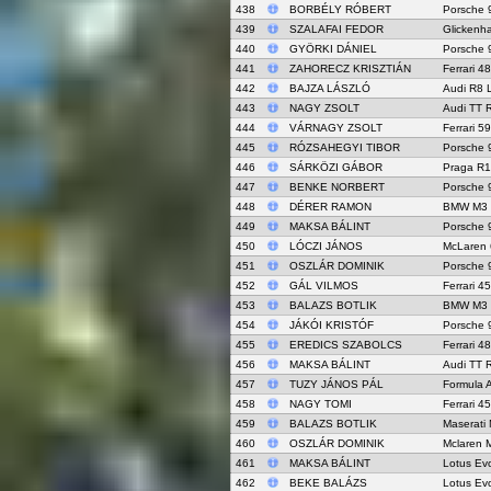
438
BORBÉLY RÓBERT
Porsche 
439
SZALAFAI FEDOR
Glicken
440
GYÖRKI DÁNIEL
Porsche 
441
ZAHORECZ KRISZTIÁN
Ferrari 4
442
BAJZA LÁSZLÓ
Audi R8 
443
NAGY ZSOLT
Audi TT 
444
VÁRNAGY ZSOLT
Ferrari 5
445
RÓZSAHEGYI TIBOR
Porsche 
446
SÁRKÖZI GÁBOR
Praga R1
447
BENKE NORBERT
Porsche 
448
DÉRER RAMON
BMW M3
449
MAKSA BÁLINT
Porsche 
450
LÓCZI JÁNOS
McLaren
451
OSZLÁR DOMINIK
Porsche 
452
GÁL VILMOS
Ferrari 4
453
BALAZS BOTLIK
BMW M3
454
JÁKÓI KRISTÓF
Porsche 
455
EREDICS SZABOLCS
Ferrari 4
456
MAKSA BÁLINT
Audi TT 
457
TUZY JÁNOS PÁL
Formula 
458
NAGY TOMI
Ferrari 4
459
BALAZS BOTLIK
Maserati
460
OSZLÁR DOMINIK
Mclaren 
461
MAKSA BÁLINT
Lotus Ev
462
BEKE BALÁZS
Lotus Ev