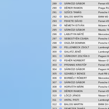
289
SÁRKÖZI GÁBOR
Ferrari 4
290
DÉRER RAMON
Praga R1
291
SZŰCS TAMÁS
Porsche 
292
BALOG MARTIN
BMW M3
293
FEKETE DÁVID
Ferrari 4
294
NÉMETH ISTVÁN
Mclaren 
295
SÁRKÖZI GÁBOR
Mazda 7
296
LABUTYIN MÁTÉ
Mercede
297
SEBESTYÉN CSABA
Porsche 
298
OSZLÁR DOMINIK
Porsche 
299
FELLENBECK ZSOLT
Lamborgh
300
GALATZ JENŐ
Lamborgh
301
VÁRKONYI ZOLTÁN 3
Pagani H
302
FEHÉR NORBERT
Nissan G
303
PFENNIG KRISTÓF
Ferrari 4
304
SÁRKÖZI GÁBOR
Pagani H
305
SZAIBELY BENCE
Audi R8 
306
BORBÉLY RÓBERT
Mercede
307
SÁRKÖZI GÁBOR
Porsche 
308
HORVÁTH MÁRK
Porsche 
309
DÉRER RAMON
Ferrari 4
310
LÓCZI JÁNOS
Nissan G
311
ANTAL PISTI
Lamborgh
312
BALOG MARTIN
BMW Z4 
313
DEMETER TAMÁS
Formula 