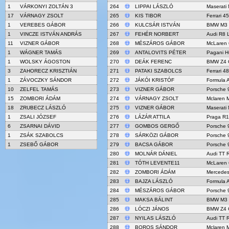
1
VÁRKONYI ZOLTÁN 3
264
LIPPAI LÁSZLÓ
Maserati
17
VÁRNAGY ZSOLT
265
KIS TIBOR
Ferrari 4
1
VEREBES GÁBOR
266
KULCSÁR ISTVÁN
BMW M3
1
VINCZE ISTVÁN ANDRÁS
267
FEHÉR NORBERT
Audi R8 
11
VIZNER GÁBOR
268
MÉSZÁROS GÁBOR
McLaren
1
WÁGNER TAMÁS
269
ANTALOVITS PÉTER
Pagani H
1
WOLSKY ÁGOSTON
270
DEÁK FERENC
BMW Z4 
3
ZAHORECZ KRISZTIÁN
271
PATAKI SZABOLCS
Ferrari 4
1
ZÁVOCZKY SÁNDOR
272
JÁKÓI KRISTÓF
Formula 
10
ZELFEL TAMÁS
273
VIZNER GÁBOR
Porsche 
15
ZOMBORI ÁDÁM
274
VÁRNAGY ZSOLT
Mclaren 
18
ZRUBECZ LÁSZLÓ
275
VIZNER GÁBOR
Maserati
1
ZSALI JÓZSEF
276
LÁZÁR ATTILA
Praga R1
6
ZSARNAI DÁVID
277
GOMBOS GERGŐ
Porsche 
1
ZSÁK SZABOLCS
278
SÁRKÖZI GÁBOR
Porsche 
1
ZSEBŐ GÁBOR
279
BACSA GÁBOR
Porsche 
280
MOLNÁR DÁNIEL
Audi TT 
281
TÓTH LEVENTE11
McLaren
282
ZOMBORI ÁDÁM
Mercede
283
BAJZA LÁSZLÓ
Formula 
284
MÉSZÁROS GÁBOR
Porsche 
285
MAKSA BÁLINT
BMW M3
286
LÓCZI JÁNOS
BMW Z4 
287
NYILAS LÁSZLÓ
Audi TT 
288
BOROS SÁNDOR
Mclaren 