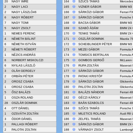
20
NAGY IMRE
164
SZŰCS TAMÁS
Mercede
2
NAGY LACI
165
VIZNER GÁBOR
BMW M3
2
NAGY LÁSZLÓ46
166
SÁRKÖZI GÁBOR
Ferrari F
6
NAGY RÓBERT
167
SÁRKÖZI GÁBOR
Porsche 9
7
NAGY TOMI
168
BACSA GÁBOR
BMW M3
5
NAGY ZSOLT
169
SZABÓ ÁDÁM
BMW Z4 
1
NEMES FERENC
170
TENKE TAMÁS
BMW Z4 
4
NÉMETH BÁLINT
171
OSZLÁR DOMINIK
Mazda 7
6
NÉMETH ISTVÁN
172
SCHEIBLINGER PÉTER
BMW M3
2
NÉMETI RÓBERT
173
MEZEI GÁBOR
Formula 
1
NÉZICS ANDRÁS
174
TOMSICS BERTALAN
Formula 
6
NORBERT MISKOLCZI
175
GOMBOS GERGŐ
McLaren
6
NYILAS LÁSZLÓ
176
RUPA ZOLTÁN
Maserati
3
OLÁH GERGELY
177
SÁRKÖZI GÁBOR
Formula 
2
ORBÁN PÉTER
178
PATAKI KRISTÓF
Formula 
2
OROSZ CSABA
179
SÁRKÖZI GÁBOR
Glicken
1
OROSZ CSABA
180
PALOTAI ZOLTAN
Glicken
5
ŐSZ BALÁZS
181
BALÁZS NÁNDOR
Ferrari 4
1
OSZA ROLAND
182
GÉCZI KÁROLY
Maserati
28
OSZLÁR DOMINIK
183
BAÁN SZABOLCS
Ferrari 4
4
OTT DÁNIEL
184
SZŰCS TAMÁS
Porsche 
1
OZSVÁTH ZOLTÁN
185
MILETICS ROLAND
Audi R8 
3
ÓDOR DÁNIEL
186
ZELFEL TAMÁS
Maserati
1
PALLAGI RÓBERT
187
SÁRKÖZI GÁBOR
BMW Z4 
2
PALOTAI ZOLTAN
188
VÁRNAGY ZSOLT
Lamborgh