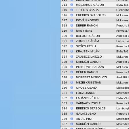
314
MÉSZÁROS GÁBOR
BMW M3
315
TERHES CSABA
Glicken
316
EREDICS SZABOLCS
McLaren
317
ISTVÁN KORNÉL
McLaren
318
DÉRER RAMON
Porsche 
319
NAGY IMRE
Formula 
320
BALOGH GÁBOR
Audi R8 
321
ZOMBORI ÁDÁM
Lotus Ev
322
SZŐCS ATTILA
Porsche 
323
KRAJSEK MILÁN
BMW M6
324
ZRUBECZ LÁSZLÓ
McLaren
325
SÁRKÖZI GÁBOR
Audi R8 
326
POKORNYI BALÁZS
McLaren
327
DÉRER RAMON
Porsche 
328
NORBERT MISKOLCZI
Audi R8 
329
MEZEI KRISZTIÁN
McLaren
330
OROSZ CSABA
Mercede
331
LÓCZI JÁNOS
Mercede
332
LADÁNYI PÉTER
BMW Z4 
333
VÁRNAGY ZSOLT
Porsche 
334
EREDICS SZABOLCS
Lamborgh
335
GALATZ JENŐ
Porsche 
336
ANTAL PISTI
Mercede
337
SÁRKÖZI GÁBOR
Mercede