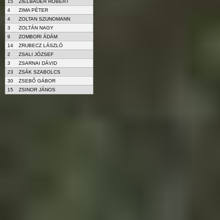
15
ZIELBAUER RÓBERT
4
ZIMA PÉTER
4
ZOLTAN SZUNOMANN
3
ZOLTÁN NAGY
9
ZOMBORI ÁDÁM
14
ZRUBECZ LÁSZLÓ
2
ZSALI JÓZSEF
3
ZSARNAI DÁVID
23
ZSÁK SZABOLCS
30
ZSEBŐ GÁBOR
15
ZSINOR JÁNOS