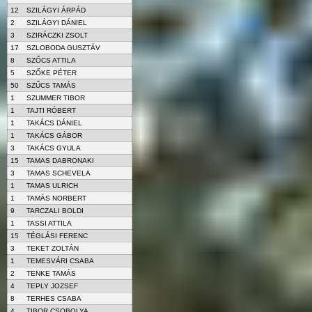
12
SZILÁGYI ÁRPÁD
2
SZILÁGYI DÁNIEL
3
SZIRÁCZKI ZSOLT
17
SZLOBODA GUSZTÁV
8
SZŐCS ATTILA
5
SZŐKE PÉTER
50
SZŰCS TAMÁS
1
SZUMMER TIBOR
1
TAJTI RÓBERT
1
TAKÁCS DÁNIEL
1
TAKÁCS GÁBOR
3
TAKÁCS GYULA
15
TAMAS DABRONAKI
3
TAMAS SCHEVELA
1
TAMAS ULRICH
1
TAMÁS NORBERT
9
TARCZALI BOLDI
1
TASSI ATTILA
15
TÉGLÁSI FERENC
3
TEKET ZOLTÁN
1
TEMESVÁRI CSABA
2
TENKE TAMÁS
4
TEPLY JOZSEF
8
TERHES CSABA
4
TIBOR CSOBOLYA