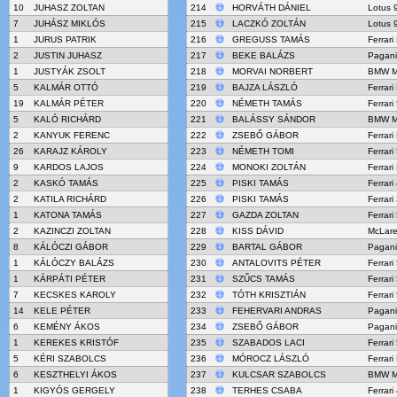
10
JUHASZ ZOLTAN
214
HORVÁTH DÁNIEL
Lotus 
7
JUHÁSZ MIKLÓS
215
LACZKÓ ZOLTÁN
Lotus 
1
JURUS PATRIK
216
GREGUSS TAMÁS
Ferrari
2
JUSTIN JUHASZ
217
BEKE BALÁZS
Pagani
1
JUSTYÁK ZSOLT
218
MORVAI NORBERT
BMW M
5
KALMÁR OTTÓ
219
BAJZA LÁSZLÓ
Ferrar
19
KALMÁR PÉTER
220
NÉMETH TAMÁS
Ferrari
5
KALÓ RICHÁRD
221
BALÁSSY SÁNDOR
BMW M
2
KANYUK FERENC
222
ZSEBŐ GÁBOR
Ferrari
26
KARAJZ KÁROLY
223
NÉMETH TOMI
Ferrari
9
KARDOS LAJOS
224
MONOKI ZOLTÁN
Ferrari
2
KASKÓ TAMÁS
225
PISKI TAMÁS
Ferrar
2
KATILA RICHÁRD
226
PISKI TAMÁS
Ferrari
1
KATONA TAMÁS
227
GAZDA ZOLTAN
Ferrari
2
KAZINCZI ZOLTAN
228
KISS DÁVID
McLar
8
KÁLÓCZI GÁBOR
229
BARTAL GÁBOR
Pagani
1
KÁLÓCZY BALÁZS
230
ANTALOVITS PÉTER
Ferrari
1
KÁRPÁTI PÉTER
231
SZŰCS TAMÁS
Ferrari
7
KECSKES KAROLY
232
TÓTH KRISZTIÁN
Ferrari
14
KELE PÉTER
233
FEHERVARI ANDRAS
Pagani
6
KEMÉNY ÁKOS
234
ZSEBŐ GÁBOR
Pagani
1
KEREKES KRISTÓF
235
SZABADOS LACI
Ferrari
5
KÉRI SZABOLCS
236
MÓROCZ LÁSZLÓ
Ferrari
6
KESZTHELYI ÁKOS
237
KULCSAR SZABOLCS
BMW M
1
KIGYÓS GERGELY
238
TERHES CSABA
Ferrar