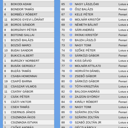
1
BOKODI ADAM
65
NAGY LÁSZLÓ46
Lotus 
4
BONDOR TAMÁS
66
ŐSZ BALÁZS
Ferrari
6
BORBÉLY RÓBERT
67
KELE PÉTER
Ferrar
11
BOROS GYEVI LÓRÁNT
68
MOLNÁR KRISTÓF
Lotus 
18
BOROS SÁNDOR
69
NÉMETH BÁLINT
Lotus 
8
BORSÁNYI PÉTER
70
SÁRI ANDRÁS
Lotus 
8
BOTOND SALLAI
71
PATAKI KRISTÓF
Ferrari
1
BOZSÓ BALÁZS
72
BAJZA LÁSZLÓ
Ferrar
1
BOZSÓ MARCI
73
NAGY TOMI
Ferrari
10
BUDAI SANDOR
74
SZŐKE PÉTER
Lotus 
2
BUKICS ALBERT
75
SÁRKÖZI GÁBOR
Ferrari
1
BURSZKY NORBERT
76
KISS DÁVID
Lotus 
8
BUSÁK GERGELY
77
MOLNÁR ATTILA70
Ferrari
8
BUZÁS TAMÁS
78
HORVÁTH DÁNIEL
Lotus 
3
CSABA HOMONNAI
79
ZSEBŐ GÁBOR
Lotus 
19
CSAPÓ BARNA
80
SÁRKÖZI GÁBOR
Ferrari
11
CSASZAR VILMOS
81
TÓTH KRISZTIÁN
Lotus 
11
CSATAY GÁBOR
82
BALOGH ANDRÁS
Lotus 
2
CSÁK PÉTER
83
ZAJZON GYÖRGY
Lotus 
5
CSÁTI VIKTOR
84
KIRÁLY RÓBERT
Ferrari
1
CSEH TAMÁS
85
NAGY TOMI
Lotus 
1
CSERNUS JÁNOS
86
SZÁNTAI ZOLTÁN
Ferrari
1
CSIZMADIA ÁKOS
87
SZÁNTAI ZOLTÁN
Lotus 
1
CSIZMADIA ISTVAN
88
SZABÓ ZOLTÁN JR
Lotus 
1
CSŐKE ANDRÁS
89
GÉCZI KÁROLY
Lotus 