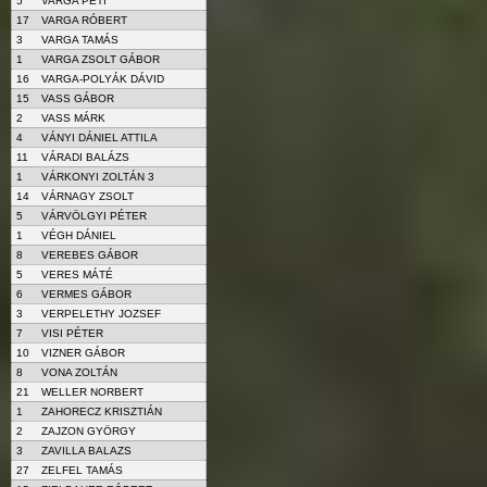
5
VARGA PETI
17
VARGA RÓBERT
3
VARGA TAMÁS
1
VARGA ZSOLT GÁBOR
16
VARGA-POLYÁK DÁVID
15
VASS GÁBOR
2
VASS MÁRK
4
VÁNYI DÁNIEL ATTILA
11
VÁRADI BALÁZS
1
VÁRKONYI ZOLTÁN 3
14
VÁRNAGY ZSOLT
5
VÁRVÖLGYI PÉTER
1
VÉGH DÁNIEL
8
VEREBES GÁBOR
5
VERES MÁTÉ
6
VERMES GÁBOR
3
VERPELETHY JOZSEF
7
VISI PÉTER
10
VIZNER GÁBOR
8
VONA ZOLTÁN
21
WELLER NORBERT
1
ZAHORECZ KRISZTIÁN
2
ZAJZON GYÖRGY
3
ZAVILLA BALAZS
27
ZELFEL TAMÁS