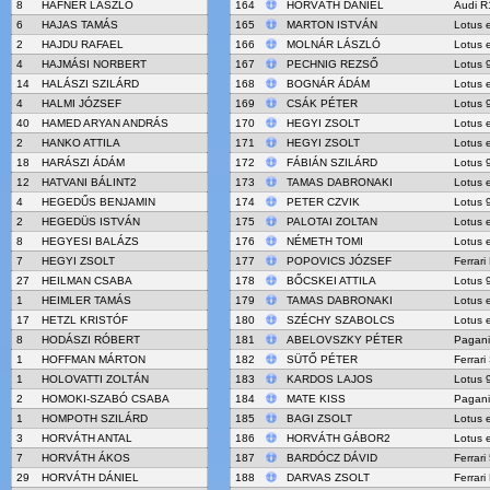
8
HAFNER LÁSZLÓ
164
HORVÁTH DÁNIEL
Audi R1
6
HAJAS TAMÁS
165
MARTON ISTVÁN
Lotus 
2
HAJDU RAFAEL
166
MOLNÁR LÁSZLÓ
Lotus 
4
HAJMÁSI NORBERT
167
PECHNIG REZSŐ
Lotus 
14
HALÁSZI SZILÁRD
168
BOGNÁR ÁDÁM
Lotus 
4
HALMI JÓZSEF
169
CSÁK PÉTER
Lotus 
40
HAMED ARYAN ANDRÁS
170
HEGYI ZSOLT
Lotus 
2
HANKO ATTILA
171
HEGYI ZSOLT
Lotus 
18
HARÁSZI ÁDÁM
172
FÁBIÁN SZILÁRD
Lotus 
12
HATVANI BÁLINT2
173
TAMAS DABRONAKI
Lotus 
4
HEGEDŰS BENJAMIN
174
PETER CZVIK
Lotus 
2
HEGEDÜS ISTVÁN
175
PALOTAI ZOLTAN
Lotus 
8
HEGYESI BALÁZS
176
NÉMETH TOMI
Lotus 
7
HEGYI ZSOLT
177
POPOVICS JÓZSEF
Ferrar
27
HEILMAN CSABA
178
BŐCSKEI ATTILA
Lotus 
1
HEIMLER TAMÁS
179
TAMAS DABRONAKI
Lotus 
17
HETZL KRISTÓF
180
SZÉCHY SZABOLCS
Lotus 
8
HODÁSZI RÓBERT
181
ABELOVSZKY PÉTER
Pagani
1
HOFFMAN MÁRTON
182
SÜTŐ PÉTER
Ferrari
1
HOLOVATTI ZOLTÁN
183
KARDOS LAJOS
Lotus 
2
HOMOKI-SZABÓ CSABA
184
MATE KISS
Pagani
1
HOMPOTH SZILÁRD
185
BAGI ZSOLT
Lotus 
3
HORVÁTH ANTAL
186
HORVÁTH GÁBOR2
Lotus 
7
HORVÁTH ÁKOS
187
BARDÓCZ DÁVID
Ferrari
29
HORVÁTH DÁNIEL
188
DARVAS ZSOLT
Ferrari