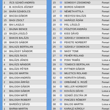
1
ÁCS SZABÓ ANDRÁS
15
SOMOGYI ZSIGMOND
Ferrar
2
B. KOVÁCS JÓZSEF
16
BOROS SÁNDOR
Ferrar
24
BAÁN SZABOLCS
17
NÉMETH ATTILA
Ferrar
12
BACSA GÁBOR
18
HEGYESI BALÁZS
Ferrar
15
BAGI ZSOLT
19
HARÁSZI ÁDÁM
Ferrari
25
BAI LASZLO
20
PÁL LÁSZLÓ
Ferrar
1
BAJNAI BENCE
21
PÁSZTOR ANDRÁS
Ferrar
13
BAJZA LÁSZLÓ
22
KISS DÁVID
Ferrari
2
BAKOS BALÁZS
23
SZEKELY DOMOKOS
Ferrari
16
BAKOS GÁBOR
24
FEKETE NORBERT
Ferrari
21
BALAZS BERTALAN
25
SZEKELY DOMOKOS
Ferrari
14
BALÁSSY SÁNDOR
26
NAGY TOMI
Ferrar
3
BALÁZS ÁKOS
27
FEHÉR ROLAND
Ferrari
3
BALÁZS JÁNOS
28
PISKI TAMÁS
Lotus 
4
BALÁZS NÁNDOR
29
TOMSICS BERTALAN
Ferrari
11
BALÁZS PÉTER
30
PITTNER GÁBOR
Ferrari
6
BALOG MARTIN
31
MILETICS ROLAND
Ferrar
17
BALOGH ANDRÁS
32
HORVÁTH DÁNIEL
Ferrar
2
BALOGH ÁRPÁD
33
ORBÁNNÉ S. ROZÉ
Ferrar
7
BALOGH GÁBOR
34
WELLER NORBERT
Lotus 
2
BALOGH GÁBOR
35
KOVÁCS DÁVID
Lotus 
1
BALOGH MÁTÉ
36
SZABÓ ZOLTÁN JR
Ferrari
3
BALOGH ROBERT
37
PINCZES RÓBERT
Ferrari
7
BARDÓCZ DÁVID
38
BALOG MARTIN
Lotus 
1
BARNA MARTIN
39
KARAJZ KÁROLY
Ferrari