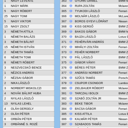
1
NAGY LEVENTE
363
GYÖRKI DÁNIEL
BMW M
1
NAGY MÁRK
364
RUPA ZOLTÁN
Mclare
5
NAGY RÓBERT
365
TYUKODI LÁSZLÓ
Ferrar
25
NAGY TOMI
366
MOLNÁR LÁSZLÓ
McLar
5
NAGY VIKTOR
367
BOROS GYEVI LÓRÁNT
Nissan
15
NAGY ZSOLT
368
KISS GERGŐ
BMW Z
3
NÉMETH ATTILA
369
BAKOS GÁBOR
BMW M
1
NÉMETH BALÁZS
370
BAJZA LÁSZLÓ
Lotus 
3
NÉMETH BÁLINT
371
FEHÉRVÁRI ANDRÁS
BMW Z
15
NÉMETH ISTVÁN
372
MIHÁLYI ZOLTÁN
Ferrar
2
NÉMETH TAMÁS
373
FEHÉR NORBERT
BMW Z
6
NÉMETH TOMI
374
PÁL LÁSZLÓ
BMW Z
8
NÉMETI RÓBERT
375
GÁBOR VÁNYI
Ferrari
3
NESZVECSKÓ BENCE
376
BÉRES PÉTER
BMW Z
1
NÉZICS ANDRÁS
377
ANDRÁSI NORBERT
Ferrari
7
NÉZSAI GÁBOR
378
SZŰCS TAMÁS
Porsch
2
NIKA LÁSZLÓ
379
CSUPOR CSONGOR
Lambor
3
NORBERT MISKOLCZI
380
ZIELBAUER RÓBERT
Mclare
4
NOVÁK BÁLINT HUBA
381
TARCZALI BOLDI
BMW Z
2
NYILAS LÁSZLÓ
382
SZABÓ ZOLTÁN JR
Nissan
13
NYILAS LEHEL
383
BEKE TIBOR
Mclare
4
OLÁH GERGELY
384
BACSA GÁBOR
Ferrar
2
OLÁH PÉTER
385
KISS ATTILA
Lotus 
6
ORBÁN PÉTER
386
KALMÁR PÉTER
Nissan
3
ORBÁNNÉ S. ROZÉ
387
SZABADOS TAMÁS
Ferrar