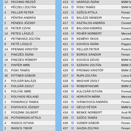
12
PECHNIG REZSŐ
413
HARÁSZI ÁDÁM
BMW M
1
PÉCZELI ZOLTÁN
414
PISKI TAMÁS
BMW M
4
PELLER PETER
415
SZŐCS ATTILA
Ferrari
1
PÉNTEK ANDRÁS
416
BALÁZS NÁNDOR
Ferrar
2
PÉNZES JÓZSEF
417
ASZTALOS ANDRÁS
Corvet
12
PETER CZVIK
418
BALOGH ANDRÁS
Porsch
14
PETES LÁSZLÓ
419
FEHÉR NORBERT
Merce
2
PETNEHÁZI ZOLTÁN
420
KEMÉNY ÁKOS
Lambor
8
PETŐ LÁSZLÓ
421
KOVÁCS ÁDÁM
Pagani
14
PFENNIG KRISTÓF
422
PELLER PETER
Porsch
1
PINCZÉS ÁDÁM
423
BOROS SÁNDOR
Ferrari
19
PINCZES RÓBERT
424
KOVÁCS DÁVID
BMW M
5
PINTÉR IMRE
425
SZÁNTAI ZOLTÁN
BMW Z
21
PISKI TAMÁS
426
PFENNIG KRISTÓF
BMW Z
30
PITTNER GÁBOR
427
RUPA ZOLTÁN
Lotus 
3
POLGÁR BALÁZS
428
MAGYAR ZSOLT
Formul
4
POLGÁR ZSOLT
429
ROBERTHICWR
BMW Z
5
POLYÁK IMRE
430
KULCSÁR ISTVÁN
Formul
1
POLYHOS ROLAND
431
HORVÁTH MÁRK
Merce
1
PONGRACZ TAMAS
432
IVÁNKOVICS ANDRÁS
Ferrar
3
POPOVICS JÓZSEF
433
GÉCZI PÉTER
BMW M
2
POSZMIK GILBERT
434
BENKE NORBERT
Audi R
24
POTHORSZKI ATTILA
435
SZŰCS TAMÁS
Porsch
4
RADICS ISTVAN
436
VIZNER GÁBOR
Ferrar
2
RADICS TIBOR
437
GAZDA ZOLTAN
Ferrar