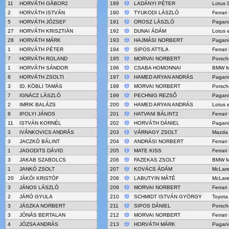
11
HORVÁTH GÁBOR2
189
LADÁNYI PÉTER
Lotus 
2
HORVÁTH ISTVÁN
190
TYUKODI LÁSZLÓ
Ferrari
5
HORVÁTH JÓZSEF
191
OROSZ LÁSZLÓ
Pagani
27
HORVÁTH KRISZTIÁN
192
DUNAI ÁDÁM
Lotus 
28
HORVÁTH MÁRK
193
HAJMÁSI NORBERT
Pagani
1
HORVÁTH PÉTER
194
SIPOS ATTILA
Ferrari
7
HORVÁTH ROLAND
195
MORVAI NORBERT
Porsch
1
HORVÁTH SÁNDOR
196
CSABA HOMONNAI
BMW M
8
HORVÁTH ZSOLTI
197
HAMED ARYAN ANDRÁS
Pagani
3
ID. KÖBLI TAMÁS
198
MORVAI NORBERT
Porsch
7
IGNÁCZ LÁSZLÓ
199
PECHNIG REZSŐ
Pagani
2
IMRIK BALÁZS
200
HAMED ARYAN ANDRÁS
Lotus 
8
IPOLYI JÁNOS
201
HATVANI BÁLINT2
Ferrari
11
ISTVÁN KORNÉL
202
HORVÁTH DÁNIEL
Pagani
3
IVÁNKOVICS ANDRÁS
203
VÁRNAGY ZSOLT
Mazda
3
JACZKÓ BÁLINT
204
ANDRÁSI NORBERT
Ferrari
1
JAGODITS DÁVID
205
MATE KISS
Ferrari
3
JAKAB SZABOLCS
206
FAZEKAS ZSOLT
BMW M
1
JANKÓ ZSOLT
207
KOVÁCS ÁDÁM
McLar
20
JÁKÓI KRISTÓF
208
LABUTYIN MÁTÉ
McLar
3
JÁNOS LÁSZLÓ
209
MORVAI NORBERT
Ferrari
2
JÁRÓ GYULA
210
SCHMIDT ISTVÁN GYÖRGY
Toyota
3
JÁSZKA NORBERT
211
SIPOS DÁNIEL
Porsch
3
JÓNÁS BERTALAN
212
MORVAI NORBERT
Ferrari
4
JÓZSA ANDRÁS
213
HORVÁTH MÁRK
Pagani