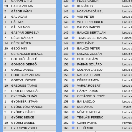
1
GARAMI OTTÓ
139
FEJES GÁBOR
Lotus 
29
GAZDA ZOLTAN
140
KUN ÁKOS
Porsch
5
GÁBOR VÁNYI
141
HORVÁTH DÁNIEL
Lotus 
2
GÁL ÁDÁM
142
VISI PÉTER
Lotus 
1
GÁL MIKI
143
WELLER NORBERT
Lotus 
1
GÁL VILMOS
144
BALOG MARTIN
Lotus 
1
GÁSPÁR GERGELY
145
BALAZS BERTALAN
Lotus 
7
GÉCZI KÁROLY
146
TOMSICS BERTALAN
Porsch
14
GÉCZI PÉTER
147
KISS DÁVID
Lotus 
20
GEDŐ MIKI
148
BALÁZS PÉTER
Lotus 
3
GERENCSÉR BALÁZS
149
LACZKÓ ZOLTÁN
Lotus 
2
GOLITKÓ LÁSZLÓ
150
BEKE BALÁZS
Lotus 
9
GOMBOS GERGŐ
151
FÁBIÁN SZILÁRD
Lotus 
3
GÖRCZ DÁNIEL
152
MOLNÁR LÁSZLÓ
Lotus 
1
GORLICZAY ZOLTAN
153
NAGY ATTILA89
Lotus 
5
GORTVA JÓZSEF
154
DÉRER RAMON
Lotus 
10
GREGUSS TAMÁS
155
VARGA RÓBERT
Lotus 
2
GROEGER ANDRÁS
156
PÁZSY TAMÁS
Lotus 
1
GYERMÁN TAMÁS
157
ORBÁNNÉ S. ROZÉ
Lotus 
1
GYÖMBÉR ISTVÁN
158
BAI LASZLO
Lotus 
1
GYÖNGYÖSI NÁNDOR
159
KUN ÁKOS
Toyota
2
GYÖRGY DÁNIEL
160
NÉMETH ATTILA
Lotus 
1
GYŐRIK BENCE
161
TÉGLÁSI FERENC
Lotus 
10
GYÖRKI DÁNIEL
162
CZÁRI PATRIK
Formul
3
GYURGYIK ZSOLT
163
GEDŐ MIKI
Lotus 