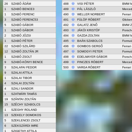
26
SZABÓ ÁDÁM
488
VISI PÉTER
BMW M
1
SZABÓ BENCE3
489
PÁL LÁSZLÓ
Merce
1
SZABÓ FERENC
490
WELLER NORBERT
Ferrari
3
SZABÓ FERENC53
491
FÜLÖP RÓBERT
Glick
5
SZABÓ GÁBOR
492
GALATZ JENŐ
BMW Z
1
SZABÓ GÁBOR
493
JÁKÓI KRISTÓF
Porsch
2
SZABÓ JÓZSI
494
GAZDA ZOLTAN
BMW M
1
SZABÓ PÉTER
495
BAÁN SZABOLCS
Formul
22
SZABÓ SZILÁRD
496
GOMBOS GERGŐ
Ferrar
12
SZABÓ ZOLTÁN JR
497
SOMOGYI PETER
Formul
1
SZABÓ ZSOLT
498
EDELMAYER GÁBOR
Porsch
9
SZABÓ-KÓNYI BENCE
499
PINCZES RÓBERT
Merce
3
SZALAFAI FEDOR
500
VARGA RÓBERT
Ferrari
9
SZALAI ATTILA
1
SZALAI TIBOR
4
SZALAI ZOLTÁN
4
SZALI SANDOR
1
SZATMÁRI TAMÁS
19
SZÁNTAI ZOLTÁN
15
SZÉCHY SZABOLCS
1
SZEGHY ROLAND
13
SZEKELY DOMOKOS
5
SZEKLENCEI ZSOLT
6
SZEKSZÁRDI IMRE
1
SZIGETHY ATTILA