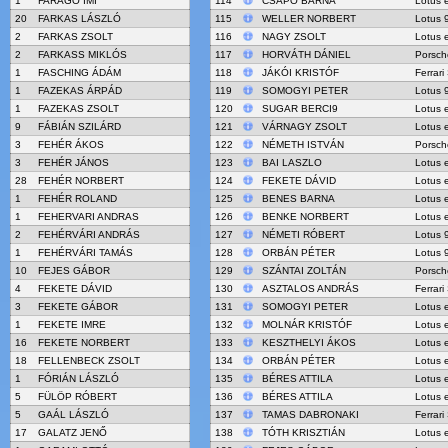
1
FARAGÓ IMI
114
CSAPÓ BARNA
Lotus 
20
FARKAS LÁSZLÓ
115
WELLER NORBERT
Lotus 
2
FARKAS ZSOLT
116
NAGY ZSOLT
Lotus 
2
FARKASS MIKLÓS
117
HORVÁTH DÁNIEL
Porsch
1
FASCHING ÁDÁM
118
JÁKÓI KRISTÓF
Ferrar
1
FAZEKAS ÁRPÁD
119
SOMOGYI PETER
Lotus 
1
FAZEKAS ZSOLT
120
SUGAR BERCI9
Lotus 
9
FÁBIÁN SZILÁRD
121
VÁRNAGY ZSOLT
Lotus 
3
FEHÉR ÁKOS
122
NÉMETH ISTVÁN
Porsch
3
FEHÉR JÁNOS
123
BAI LASZLO
Lotus 
28
FEHÉR NORBERT
124
FEKETE DÁVID
Lotus 
1
FEHÉR ROLAND
125
BENES BARNA
Lotus 
1
FEHERVARI ANDRAS
126
BENKE NORBERT
Lotus 
2
FEHÉRVÁRI ANDRÁS
127
NÉMETI RÓBERT
Lotus 
1
FEHÉRVÁRI TAMÁS
128
ORBÁN PÉTER
Lotus 
10
FEJES GÁBOR
129
SZÁNTAI ZOLTÁN
Porsch
4
FEKETE DÁVID
130
ASZTALOS ANDRÁS
Ferrari
3
FEKETE GÁBOR
131
SOMOGYI PETER
Lotus 
1
FEKETE IMRE
132
MOLNÁR KRISTÓF
Lotus 
16
FEKETE NORBERT
133
KESZTHELYI ÁKOS
Lotus 
18
FELLENBECK ZSOLT
134
ORBÁN PÉTER
Lotus 
1
FÓRIÁN LÁSZLÓ
135
BÉRES ATTILA
Lotus 
5
FÜLÖP RÓBERT
136
BÉRES ATTILA
Lotus 
5
GAÁL LÁSZLÓ
137
TAMAS DABRONAKI
Ferrari
17
GALATZ JENŐ
138
TÓTH KRISZTIÁN
Lotus 