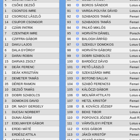
5
CSŐKE DEZSŐ
90
BOROS SÁNDOR
Lotus 
1
CSONTOS IMRE
91
VARGA-POLYÁK DÁVID
Lotus 
12
CSOROSZ LÁSZLÓ
92
SZABADOS TAMÁS
Ferrari
14
CSUPOR CSONGOR
93
SZABADOS TAMÁS
Ferrari
2
CZÁRI PATRIK
94
PALKÓ MIKLÓS
Lotus 
7
CZENTNER IMRE
95
HORVÁTH DÁNIEL
Porsch
1
CZIFFRA GÁBOR
96
BALOGH ÁRPÁD
Lotus 
12
DAKU LAJOS
97
SZEKELY DOMOKOS
Lotus 
6
DALA GYÖRGY
98
HORVÁTH GÁBOR2
Lotus 
2
DARAI ROBIN
99
DOBRI SZABOLCS
Lotus 
15
DARVAS ZSOLT
100
BARDÓCZ DÁVID
Lotus 
9
DEÁK FERENC
101
PETŐ LÁSZLÓ
Ferrari
1
DEÁK KRISZTIÁN
102
SZEKSZÁRDI IMRE
Lotus 
2
DEMETER TAMÁS
103
BOTOND SALLAI
Ferrari
35
DÉRER RAMON
104
SZABÓ FERENC53
Ferrar
10
DEZSŐ TAMÁS
105
KÁLÓCZI GÁBOR
Lotus 
23
DOBRI SZABOLCS
106
MOLNÁR ATTILA70
Lotus 
3
DOMOKOS DAVID
107
HETZL KRISTÓF
Ferrari
13
DR. NAGY GERGELY
108
B. KOVÁCS JÓZSEF
Ferrari
1
DUCSAI NORBERT
109
BEKE TIBOR
Lotus 
1
DUNAI ÁDÁM
110
POPOVICS JÓZSEF
Audi R1
17
EDELMAYER GÁBOR
111
VÁRVÖLGYI PÉTER
Lotus 
1
ERDEI MÁTÉ
112
KISS GÁBOR
Porsch
1
ERDÉSZ ATTILA
113
JÁKÓI KRISTÓF
Ferrari