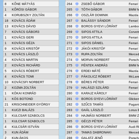
8
KŐNE MÁTYÁS
264
ZSEBŐ GÁBOR
Ferrari
1
KŐRÖSI GÁBOR
265
TÓTH GÁBOR
BMW M
4
KORUBSZKY ZOLTÁN
266
OSZLÁR DOMINIK
Mazda
18
KOVÁCS ÁDÁM
267
BALÁSSY SÁNDOR
Ferrari
13
KOVÁCS DÁVID
268
BOROS GYEVI LÓRÁNT
Lambor
7
KOVÁCS GÁBOR3
269
SIPOS ATTILA
Corvet
1
KOVÁCS GERI
270
SIPOS ATTILA
Ferrar
1
KOVÁCS GÉZA
271
SIPOS DÁNIEL
Ferrar
9
KOVÁCS KRISTÓF
272
JÁKÓI KRISTÓF
Ferrari
1
KOVÁCS LÁSZLÓ
273
RUPA ZOLTÁN
Merce
4
KOVÁCS MARTIN
274
MORVAI NORBERT
Porsch
2
KOVÁCS RICHÁRD
275
PÉNTEK ANDRÁS
BMW M
5
KOVÁCS RÓBERT
276
ERDEI MÁTÉ
Mazda
4
KOVÁCS TOMI
277
PÁKOLICZ RÓBERT
McLar
10
KOVÁCSFI NORBERT
278
BÉRES PÉTER
Ferrar
2
KOZMA ZOLTÁN
279
HALÁSZI SZILÁRD
Ferrari
1
KÓKAI KONRÁD
280
KARAJZ KÁROLY
Ferrari
1
KÓS BOTOND
281
BOROS GYEVI LÓRÁNT
Glick
21
KRISCHNEIDER GYÖRGY
282
SZŰCS TAMÁS
Pagani
1
KUCZI BALÁZS
283
GAÁL LÁSZLÓ
Lotus 
3
KULCSAR SZABOLCS
284
HAJMÁSI NORBERT
BMW Z
1
KULCSAR SZABOLCS
285
GÉCZI PÉTER
Ferrar
4
KULCSÁR ISTVÁN
286
BOROS GYEVI LÓRÁNT
Audi R
3
KUN ÁDÁM
287
TAMAS DABRONAKI
Merce
2
KUN ÁKOS
288
GALATZ JENŐ
Porsch