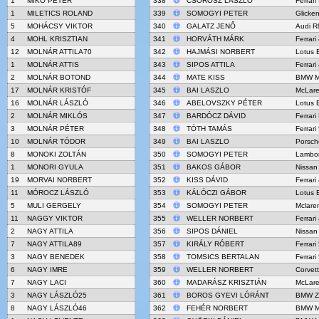
1
MIKÓ PÉTER
338
CSOROSZ LÁSZLÓ
Ferrari
1
MILETICS ROLAND
339
SOMOGYI PETER
Glick
5
MOHÁCSY VIKTOR
340
GALATZ JENŐ
Audi R
4
MOHL KRISZTIAN
341
HORVÁTH MÁRK
Ferrar
12
MOLNÁR ATTILA70
342
HAJMÁSI NORBERT
Lotus 
1
MOLNÁR ATTIS
343
SIPOS ATTILA
Ferrari
2
MOLNÁR BOTOND
344
MATE KISS
BMW M
17
MOLNÁR KRISTÓF
345
BAI LASZLO
McLar
16
MOLNÁR LÁSZLÓ
346
ABELOVSZKY PÉTER
Lotus 
2
MOLNÁR MIKLÓS
347
BARDÓCZ DÁVID
Ferrari
3
MOLNÁR PÉTER
348
TÓTH TAMÁS
Ferrari
10
MOLNÁR TÓDOR
349
BAI LASZLO
Porsch
8
MONOKI ZOLTÁN
350
SOMOGYI PETER
Lambor
1
MONORI GYULA
351
BAKOS GÁBOR
Nissan
19
MORVAI NORBERT
352
KISS DÁVID
Ferrar
11
MÓROCZ LÁSZLÓ
353
KÁLÓCZI GÁBOR
Lotus 
5
MULI GERGELY
354
SOMOGYI PETER
Mclare
11
NAGGY VIKTOR
355
WELLER NORBERT
Ferrar
2
NAGY ATTILA
356
SIPOS DÁNIEL
Nissan
7
NAGY ATTILA89
357
KIRÁLY RÓBERT
Ferrari
3
NAGY BENEDEK
358
TOMSICS BERTALAN
Ferrari
6
NAGY IMRE
359
WELLER NORBERT
Corvet
7
NAGY LACI
360
MADARÁSZ KRISZTIÁN
McLar
3
NAGY LÁSZLÓ25
361
BOROS GYEVI LÓRÁNT
BMW Z
8
NAGY LÁSZLÓ46
362
FEHÉR NORBERT
BMW M