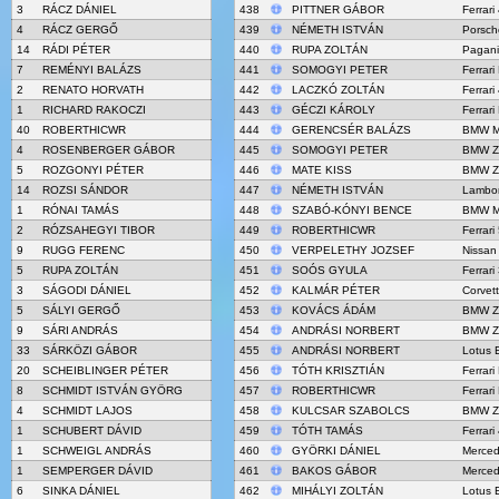
3
RÁCZ DÁNIEL
438
PITTNER GÁBOR
Ferrar
4
RÁCZ GERGŐ
439
NÉMETH ISTVÁN
Porsch
14
RÁDI PÉTER
440
RUPA ZOLTÁN
Pagani
7
REMÉNYI BALÁZS
441
SOMOGYI PETER
Ferrari
2
RENATO HORVATH
442
LACZKÓ ZOLTÁN
Ferrar
1
RICHARD RAKOCZI
443
GÉCZI KÁROLY
Ferrari
40
ROBERTHICWR
444
GERENCSÉR BALÁZS
BMW M
4
ROSENBERGER GÁBOR
445
SOMOGYI PETER
BMW Z
5
ROZGONYI PÉTER
446
MATE KISS
BMW Z
14
ROZSI SÁNDOR
447
NÉMETH ISTVÁN
Lambor
1
RÓNAI TAMÁS
448
SZABÓ-KÓNYI BENCE
BMW M
2
RÓZSAHEGYI TIBOR
449
ROBERTHICWR
Ferrari
9
RUGG FERENC
450
VERPELETHY JOZSEF
Nissan
5
RUPA ZOLTÁN
451
SOÓS GYULA
Ferrari
3
SÁGODI DÁNIEL
452
KALMÁR PÉTER
Corvet
5
SÁLYI GERGŐ
453
KOVÁCS ÁDÁM
BMW Z
9
SÁRI ANDRÁS
454
ANDRÁSI NORBERT
BMW Z
33
SÁRKÖZI GÁBOR
455
ANDRÁSI NORBERT
Lotus 
20
SCHEIBLINGER PÉTER
456
TÓTH KRISZTIÁN
Ferrari
8
SCHMIDT ISTVÁN GYÖRG
457
ROBERTHICWR
Ferrar
4
SCHMIDT LAJOS
458
KULCSAR SZABOLCS
BMW Z
1
SCHUBERT DÁVID
459
TÓTH TAMÁS
Ferrar
1
SCHWEIGL ANDRÁS
460
GYÖRKI DÁNIEL
Merce
1
SEMPERGER DÁVID
461
BAKOS GÁBOR
Merce
6
SINKA DÁNIEL
462
MIHÁLYI ZOLTÁN
Lotus 