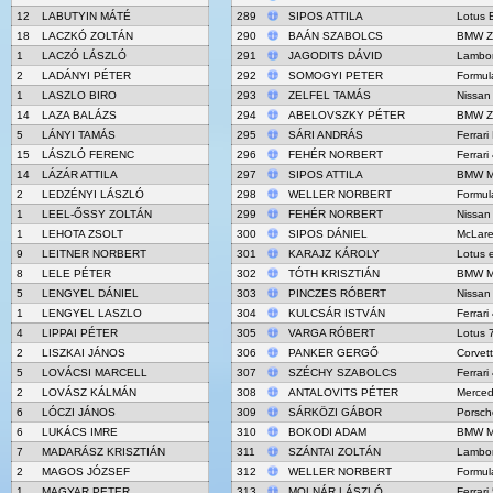
12
LABUTYIN MÁTÉ
289
SIPOS ATTILA
Lotus 
18
LACZKÓ ZOLTÁN
290
BAÁN SZABOLCS
BMW Z
1
LACZÓ LÁSZLÓ
291
JAGODITS DÁVID
Lambor
2
LADÁNYI PÉTER
292
SOMOGYI PETER
Formul
1
LASZLO BIRO
293
ZELFEL TAMÁS
Nissan
14
LAZA BALÁZS
294
ABELOVSZKY PÉTER
BMW Z
5
LÁNYI TAMÁS
295
SÁRI ANDRÁS
Ferrari
15
LÁSZLÓ FERENC
296
FEHÉR NORBERT
Ferrar
14
LÁZÁR ATTILA
297
SIPOS ATTILA
BMW M
2
LEDZÉNYI LÁSZLÓ
298
WELLER NORBERT
Formul
1
LEEL-ŐSSY ZOLTÁN
299
FEHÉR NORBERT
Nissan
1
LEHOTA ZSOLT
300
SIPOS DÁNIEL
McLar
9
LEITNER NORBERT
301
KARAJZ KÁROLY
Lotus 
8
LELE PÉTER
302
TÓTH KRISZTIÁN
BMW M
5
LENGYEL DÁNIEL
303
PINCZES RÓBERT
Nissan
1
LENGYEL LASZLO
304
KULCSÁR ISTVÁN
Ferrar
4
LIPPAI PÉTER
305
VARGA RÓBERT
Lotus 
2
LISZKAI JÁNOS
306
PANKER GERGŐ
Corvet
5
LOVÁCSI MARCELL
307
SZÉCHY SZABOLCS
Ferrar
2
LOVÁSZ KÁLMÁN
308
ANTALOVITS PÉTER
Merced
6
LÓCZI JÁNOS
309
SÁRKÖZI GÁBOR
Porsch
6
LUKÁCS IMRE
310
BOKODI ADAM
BMW M
7
MADARÁSZ KRISZTIÁN
311
SZÁNTAI ZOLTÁN
Lambor
2
MAGOS JÓZSEF
312
WELLER NORBERT
Formul
1
MAGYAR PETER
313
MOLNÁR LÁSZLÓ
Ferrari