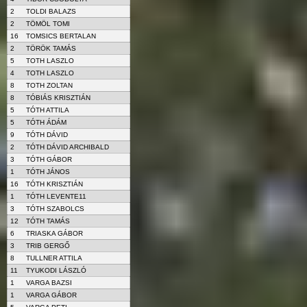
2
TOLDI BALAZS
2
TÖMÖL TOMI
16
TOMSICS BERTALAN
2
TÖRÖK TAMÁS
5
TOTH LASZLO
4
TOTH LASZLO
8
TOTH ZOLTAN
8
TÓBIÁS KRISZTIÁN
5
TÓTH ATTILA
5
TÓTH ÁDÁM
9
TÓTH DÁVID
2
TÓTH DÁVID ARCHIBALD
3
TÓTH GÁBOR
1
TÓTH JÁNOS
16
TÓTH KRISZTIÁN
1
TÓTH LEVENTE11
3
TÓTH SZABOLCS
12
TÓTH TAMÁS
6
TRIASKA GÁBOR
3
TRIB GERGŐ
8
TULLNER ATTILA
11
TYUKODI LÁSZLÓ
1
VARGA BAZSI
1
VARGA GÁBOR