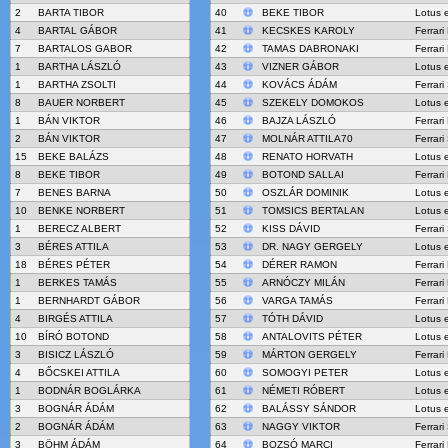
2
BARTA TIBOR
40
BEKE TIBOR
Lotus 
4
BARTAL GÁBOR
41
KECSKES KAROLY
Ferrari
7
BARTALOS GABOR
42
TAMAS DABRONAKI
Ferrar
1
BARTHA LÁSZLÓ
43
VIZNER GÁBOR
Lotus 
1
BARTHA ZSOLTI
44
KOVÁCS ÁDÁM
Ferrari
8
BAUER NORBERT
45
SZEKELY DOMOKOS
Lotus 
1
BÁN VIKTOR
46
BAJZA LÁSZLÓ
Ferrari
2
BÁN VIKTOR
47
MOLNÁR ATTILA70
Ferrari
15
BEKE BALÁZS
48
RENATO HORVATH
Lotus 
8
BEKE TIBOR
49
BOTOND SALLAI
Ferrar
7
BENES BARNA
50
OSZLÁR DOMINIK
Lotus 
10
BENKE NORBERT
51
TOMSICS BERTALAN
Lotus 
1
BERECZ ALBERT
52
KISS DÁVID
Ferrari
3
BÉRES ATTILA
53
DR. NAGY GERGELY
Lotus 
18
BÉRES PÉTER
54
DÉRER RAMON
Ferrari
1
BERKES TAMÁS
55
ARNÓCZY MILÁN
Ferrari
1
BERNHARDT GÁBOR
56
VARGA TAMÁS
Ferrar
4
BIRGÉS ATTILA
57
TÓTH DÁVID
Lotus 
10
BÍRÓ BOTOND
58
ANTALOVITS PÉTER
Lotus 
3
BISICZ LÁSZLÓ
59
MÁRTON GERGELY
Ferrar
4
BŐCSKEI ATTILA
60
SOMOGYI PETER
Lotus 
1
BODNÁR BOGLÁRKA
61
NÉMETI RÓBERT
Lotus 
3
BOGNÁR ÁDÁM
62
BALÁSSY SÁNDOR
Lotus 
2
BOGNÁR ÁDÁM
63
NAGGY VIKTOR
Ferrar
3
BÖHM ÁDÁM
64
BOZSÓ MARCI
Ferrar