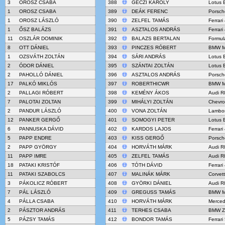
3
OROSZ CSABA
388
GÉCZI KÁROLY
Lotus 
1
OROSZ CSABA
389
DEÁK FERENC
Porsch
1
OROSZ LÁSZLÓ
390
ZELFEL TAMÁS
Ferrar
1
ŐSZ BALÁZS
391
ASZTALOS ANDRÁS
Ferrar
11
OSZLÁR DOMINIK
392
BALAZS BERTALAN
Formul
8
OTT DÁNIEL
393
PINCZES RÓBERT
BMW M
1
OZSVÁTH ZOLTÁN
394
SÁRI ANDRÁS
Lotus 
2
ÓDOR DÁNIEL
395
SZÁNTAI ZOLTÁN
Lotus 
2
PAHOLLÓ DÁNIEL
396
ASZTALOS ANDRÁS
Porsch
17
PALKÓ MIKLÓS
397
ROBERTHICWR
BMW M
2
PALLAGI RÓBERT
398
KEMÉNY ÁKOS
Audi R
7
PALOTAI ZOLTAN
399
MIHÁLYI ZOLTÁN
Chevro
2
PANDUR LÁSZLÓ
400
VONA ZOLTÁN
Lambor
12
PANKER GERGŐ
401
SOMOGYI PETER
Lotus 
6
PANNUSKA DÁVID
402
KARDOS LAJOS
Ferrar
5
PAPP ENDRE
403
KISS GERGŐ
Porsch
2
PAPP GYÖRGY
404
HORVÁTH MÁRK
Audi R
11
PAPP IMRE
405
ZELFEL TAMÁS
Audi R
18
PATAKI KRISTÓF
406
TÓTH DÁVID
Ferrar
11
PATAKI SZABOLCS
407
MALINÁK MÁRK
Corvet
3
PÁKOLICZ RÓBERT
408
GYÖRKI DÁNIEL
Audi R
7
PÁL LÁSZLÓ
409
GREGUSS TAMÁS
BMW M
4
PÁLLA CSABA
410
HORVÁTH MÁRK
Merce
2
PÁSZTOR ANDRÁS
411
TERHES CSABA
BMW Z
5
PÁZSY TAMÁS
412
BONDOR TAMÁS
Ferrari