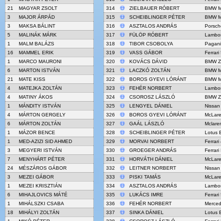
21
MAGYAR ZSOLT
314
ZIELBAUER RÓBERT
BMW M
3
MAJOR ÁRPÁD
315
SCHEIBLINGER PÉTER
BMW M
3
MAKSA BÁLINT
316
ASZTALOS ANDRÁS
Porsch
5
MALINÁK MÁRK
317
FÜLÖP RÓBERT
Lambor
1
MALM BALÁZS
318
TIBOR CSOBOLYA
Pagani
16
MAMMEL ERIK
319
VASS GÁBOR
Ferrari
1
MARCO MAURONI
320
KOVÁCS DÁVID
BMW Z
6
MARTON ISTVÁN
321
LACZKÓ ZOLTÁN
BMW M
21
MATE KISS
322
BOROS GYEVI LÓRÁNT
BMW M
4
MATEJKA ZOLTÁN
323
FEHÉR NORBERT
Lambor
4
MATINY ÁKOS
324
CSOROSZ LÁSZLÓ
BMW Z
1
MÁNDITY ISTVÁN
325
LENGYEL DÁNIEL
Nissan
4
MÁRTON GERGELY
326
BOROS GYEVI LÓRÁNT
McLar
6
MÁRTON ZOLTÁN
327
GAÁL LÁSZLÓ
Mclare
1
MÁZOR BENCE
328
SCHEIBLINGER PÉTER
Lotus 
1
MED-AZIZI SID AHMED
329
MORVAI NORBERT
Ferrar
3
MEGYERI ISTVÁN
330
GROEGER ANDRÁS
Ferrari
7
MENYHÁRT PÉTER
331
HORVÁTH DÁNIEL
McLar
24
MÉSZÁROS GÁBOR
332
LEITNER NORBERT
Nissan
3
MEZEI GÁBOR
333
PISKI TAMÁS
McLar
1
MEZEI KRISZTIÁN
334
ASZTALOS ANDRÁS
Lambor
6
MIHAJLOVICS MÁTÉ
335
LUKÁCS IMRE
Ferrari
1
MIHÁLSZKI CSABA
336
FEHÉR NORBERT
Merce
18
MIHÁLYI ZOLTÁN
337
SINKA DÁNIEL
Lotus 