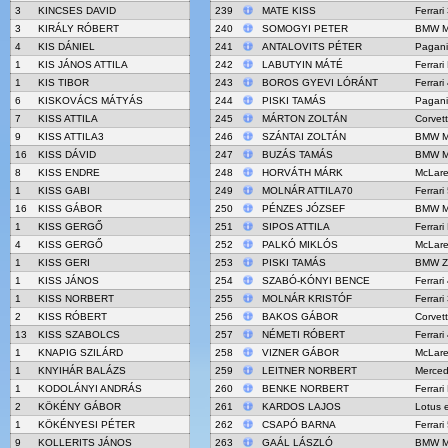
3
KINCSES DAVID
239
MATE KISS
Ferrari
3
KIRÁLY RÓBERT
240
SOMOGYI PETER
BMW M
4
KIS DÁNIEL
241
ANTALOVITS PÉTER
Pagani
1
KIS JÁNOS ATTILA
242
LABUTYIN MÁTÉ
Ferrar
1
KIS TIBOR
243
BOROS GYEVI LÓRÁNT
Ferrar
6
KISKOVÁCS MÁTYÁS
244
PISKI TAMÁS
Pagani
7
KISS ATTILA
245
MÁRTON ZOLTÁN
Corvet
9
KISS ATTILA3
246
SZÁNTAI ZOLTÁN
BMW M
16
KISS DÁVID
247
BUZÁS TAMÁS
BMW M
8
KISS ENDRE
248
HORVÁTH MÁRK
McLar
1
KISS GABI
249
MOLNÁR ATTILA70
Ferrari
16
KISS GÁBOR
250
PÉNZES JÓZSEF
BMW M
1
KISS GERGŐ
251
SIPOS ATTILA
Ferrari
4
KISS GERGŐ
252
PALKÓ MIKLÓS
McLar
1
KISS GERI
253
PISKI TAMÁS
BMW Z
1
KISS JÁNOS
254
SZABÓ-KÓNYI BENCE
Ferrar
1
KISS NORBERT
255
MOLNÁR KRISTÓF
Ferrari
2
KISS RÓBERT
256
BAKOS GÁBOR
Corvet
13
KISS SZABOLCS
257
NÉMETI RÓBERT
Ferrar
1
KNAPIG SZILÁRD
258
VIZNER GÁBOR
McLar
1
KNYIHÁR BALÁZS
259
LEITNER NORBERT
Merce
1
KODOLÁNYI ANDRÁS
260
BENKE NORBERT
Ferrari
2
KÖKÉNY GÁBOR
261
KARDOS LAJOS
Lotus 
1
KÖKÉNYESI PÉTER
262
CSAPÓ BARNA
Ferrari
9
KOLLERITS JÁNOS
263
GAÁL LÁSZLÓ
BMW M