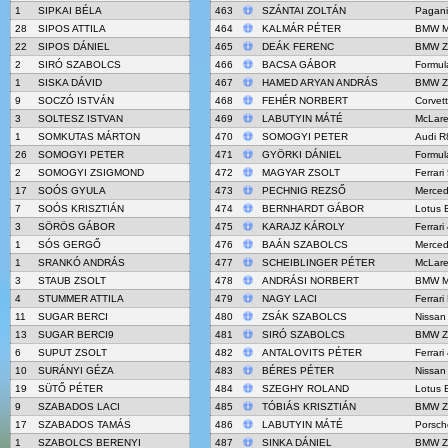
1
SIPKAI BÉLA
463
SZÁNTAI ZOLTÁN
Pagani
28
SIPOS ATTILA
464
KALMÁR PÉTER
BMW M
22
SIPOS DÁNIEL
465
DEÁK FERENC
BMW Z
2
SIRÓ SZABOLCS
466
BACSA GÁBOR
Formul
1
SISKA DÁVID
467
HAMED ARYAN ANDRÁS
BMW Z
9
SOCZÓ ISTVÁN
468
FEHÉR NORBERT
Corvet
3
SOLTESZ ISTVAN
469
LABUTYIN MÁTÉ
McLar
1
SOMKUTAS MÁRTON
470
SOMOGYI PETER
Audi R
26
SOMOGYI PETER
471
GYÖRKI DÁNIEL
Formul
2
SOMOGYI ZSIGMOND
472
MAGYAR ZSOLT
Ferrari
17
SOÓS GYULA
473
PECHNIG REZSŐ
Merced
7
SOÓS KRISZTIÁN
474
BERNHARDT GÁBOR
Lotus 
3
SÖRÖS GÁBOR
475
KARAJZ KÁROLY
Ferrar
1
SÓS GERGŐ
476
BAÁN SZABOLCS
Merce
1
SRANKÓ ANDRÁS
477
SCHEIBLINGER PÉTER
McLar
3
STAUB ZSOLT
478
ANDRÁSI NORBERT
BMW M
4
STUMMER ATTILA
479
NAGY LACI
Ferrari
11
SUGAR BERCI
480
ZSÁK SZABOLCS
Nissan
13
SUGAR BERCI9
481
SIRÓ SZABOLCS
BMW Z
6
SUPUT ZSOLT
482
ANTALOVITS PÉTER
Ferrar
10
SURÁNYI GÉZA
483
BÉRES PÉTER
Nissan
19
SÜTŐ PÉTER
484
SZEGHY ROLAND
Lotus 
9
SZABADOS LACI
485
TÓBIÁS KRISZTIÁN
BMW Z
17
SZABADOS TAMÁS
486
LABUTYIN MÁTÉ
Porsch
1
SZABOLCS BERENYI
487
SINKA DÁNIEL
BMW Z