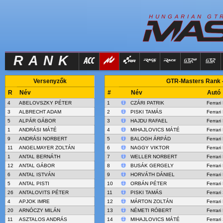
R
I
H
U
N
G
A
A
N
G
T
RANK
Versenyzők
GTR-Masters Rank -
R
Név
#
Név
Autó
4
ABELOVSZKY PÉTER
1
CZÁRI PATRIK
Ferrar
3
ALBRECHT ADAM
2
PISKI TAMÁS
Ferrari
5
ALPÁR GÁBOR
3
HAJDU RAFAEL
Ferrar
1
ANDRÁSI MÁTÉ
4
MIHAJLOVICS MÁTÉ
Ferrar
9
ANDRÁSI NORBERT
5
BALOGH ÁRPÁD
Ferrar
11
ANGELMAYER ZOLTÁN
6
NAGGY VIKTOR
Ferrar
1
ANTAL BERNÁTH
7
WELLER NORBERT
Ferrari
12
ANTAL GÁBOR
8
BUSÁK GERGELY
Ferrar
6
ANTAL ISTVÁN
9
HORVÁTH DÁNIEL
Ferrar
5
ANTAL PISTI
10
ORBÁN PÉTER
Ferrar
26
ANTALOVITS PÉTER
11
PISKI TAMÁS
Ferrari
4
APJOK IMRE
12
MÁRTON ZOLTÁN
Ferrar
20
ARNÓCZY MILÁN
13
NÉMETI RÓBERT
Ferrar
11
ASZTALOS ANDRÁS
14
MIHAJLOVICS MÁTÉ
Ferrar