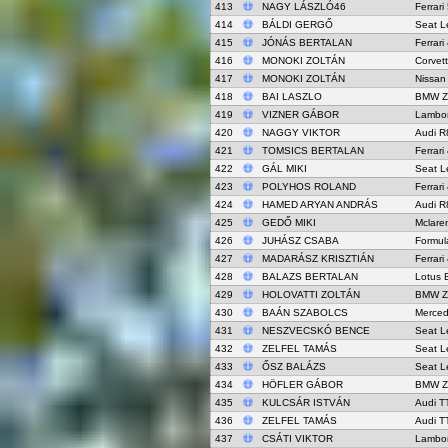
413
NAGY LÁSZLÓ46
Ferrari
414
BÁLDI GERGŐ
Seat L
415
JÓNÁS BERTALAN
Ferrar
416
MONOKI ZOLTÁN
Corvet
417
MONOKI ZOLTÁN
Nissan
418
BAI LASZLO
BMW Z
419
VIZNER GÁBOR
Lambor
420
NAGGY VIKTOR
Audi R
421
TOMSICS BERTALAN
Ferrar
422
GÁL MIKI
Seat L
423
POLYHOS ROLAND
Ferrar
424
HAMED ARYAN ANDRÁS
Audi R
425
GEDŐ MIKI
Mclare
426
JUHÁSZ CSABA
Formul
427
MADARÁSZ KRISZTIÁN
Ferrar
428
BALAZS BERTALAN
Lotus 
429
HOLOVATTI ZOLTÁN
BMW Z
430
BAÁN SZABOLCS
Merce
431
NESZVECSKÓ BENCE
Seat L
432
ZELFEL TAMÁS
Seat L
433
ŐSZ BALÁZS
Seat L
434
HÖFLER GÁBOR
BMW Z
435
KULCSÁR ISTVÁN
Audi T
436
ZELFEL TAMÁS
Audi T
437
CSÁTI VIKTOR
Lambor