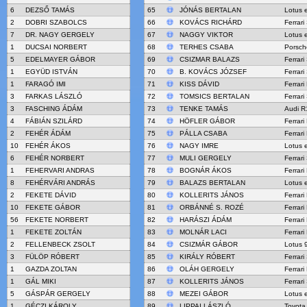
6
DEZSŐ TAMÁS
65
JÓNÁS BERTALAN
Lotus 
2
DOBRI SZABOLCS
66
KOVÁCS RICHÁRD
Ferrar
7
DR. NAGY GERGELY
67
NAGGY VIKTOR
Lotus 
1
DUCSAI NORBERT
68
TERHES CSABA
Porsch
5
EDELMAYER GÁBOR
69
CSIZMAR BALAZS
Ferrar
1
EGYÜD ISTVÁN
70
B. KOVÁCS JÓZSEF
Ferrari
1
FARAGÓ IMI
71
KISS DÁVID
Ferrari
3
FARKAS LÁSZLÓ
72
TOMSICS BERTALAN
Ferrari
3
FASCHING ÁDÁM
73
TENKE TAMÁS
Audi R1
4
FÁBIÁN SZILÁRD
74
HÖFLER GÁBOR
Ferrari
2
FEHÉR ÁDÁM
75
PÁLLA CSABA
Ferrari
10
FEHÉR ÁKOS
76
NAGY IMRE
Lotus 
6
FEHÉR NORBERT
77
MULI GERGELY
Ferrar
1
FEHERVARI ANDRAS
78
BOGNÁR ÁKOS
Ferrari
8
FEHÉRVÁRI ANDRÁS
79
BALAZS BERTALAN
Lotus 
2
FEKETE DÁVID
80
KOLLERITS JÁNOS
Ferrari
10
FEKETE GÁBOR
81
ORBÁNNÉ S. ROZÉ
Ferrari
56
FEKETE NORBERT
82
HARÁSZI ÁDÁM
Ferrari
1
FEKETE ZOLTÁN
83
MOLNÁR LACI
Ferrari
2
FELLENBECK ZSOLT
84
CSIZMÁR GÁBOR
Lotus 
3
FÜLÖP RÓBERT
85
KIRÁLY RÓBERT
Ferrari
1
GAZDA ZOLTAN
86
OLÁH GERGELY
Ferrari
1
GÁL MIKI
87
KOLLERITS JÁNOS
Ferrari
5
GÁSPÁR GERGELY
88
MEZEI GÁBOR
Lotus 
1
GÉCZI KÁROLY
89
LIPPAI LÁSZLÓ
Toyota