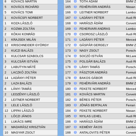
8
KOVÁCS MARTIN
164
TÓTH ÁDÁM
BMW Z
5
KOVÁCS RICHÁRD
165
FEHÉRVÁRI ANDRÁS
Nissan
5
KOVÁCS TOMI
166
LEITNER NORBERT
Lambor
1
KOVÁCSFI NORBERT
167
LADÁNYI PÉTER
Audi R
1
KOZA LÁSZLÓ
168
HARÁSZI ÁDÁM
Corvet
2
KOZMA ZOLTÁN
169
FEHERVARI ANDRAS
Lambor
2
KÓKAI KONRÁD
170
CSOROSZ LÁSZLÓ
Audi R
1
KRAJSEK MILÁN
171
LADÁNYI PÉTER
Merce
12
KRISCHNEIDER GYÖRGY
172
GÁSPÁR GERGELY
BMW Z
2
KUCZI BALÁZS
173
NAGY ZSOLT
Porsch
1
KULCSAR SZABOLCS
174
SOCZÓ ISTVÁN
McLar
3
KULCSÁR ISTVÁN
175
POLGÁR BALÁZS
Audi R
2
LABUTYIN MÁTÉ
176
LÁNYI TAMÁS
Porsch
2
LACZKÓ ZOLTÁN
177
PÁSZTOR ANDRÁS
Formul
14
LADÁNYI PÉTER
178
BAKOS GÁBOR
Audi R
2
LAZA BALÁZS
179
FEHÉRVÁRI ANDRÁS
BMW Z
6
LÁNYI TAMÁS
180
FEKETE NORBERT
Merce
2
LEDZÉNYI LÁSZLÓ
181
KOVÁCS MARTIN
Corvet
2
LEITNER NORBERT
182
BÉRES PÉTER
Porsch
3
LELE LÁSZLÓ
183
JÓNÁS BERTALAN
Ferrar
12
LIPPAI LÁSZLÓ
184
FEKETE NORBERT
Nissan
1
LÓCZI JÁNOS
185
NYILAS LEHEL
Audi R
1
LUKÁCS IMRE
186
HARÁSZI ÁDÁM
BMW Z
3
MADARÁSZ KRISZTIÁN
187
KEMÉNY ÁKOS
Lambor
10
MAGYAR ZSOLT
188
ANTALOVITS PÉTER
Corvet