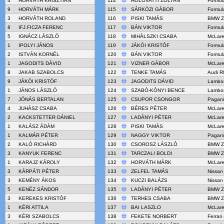
4
HORVÁTH KRISZTIÁN
114
HOLOVATTI ZOLTÁN
Formul
9
HORVÁTH MÁRK
115
SÁRKÖZI GÁBOR
Formul
3
HORVÁTH ROLAND
116
PISKI TAMÁS
BMW Z
8
IFJ.FICZA FERENC
117
BÁN VIKTOR
Formul
5
IGNÁCZ LÁSZLÓ
118
MIHÁLSZKI CSABA
McLar
1
IPOLYI JÁNOS
119
JÁKÓI KRISTÓF
Formul
2
ISTVÁN KORNÉL
120
BÁN VIKTOR
Formul
1
JAGODITS DÁVID
121
VIZNER GÁBOR
McLar
8
JAKAB SZABOLCS
122
TENKE TAMÁS
Audi R
9
JÁKÓI KRISTÓF
123
JAGODITS DÁVID
Lambor
1
JÁNOS LÁSZLÓ
124
SZABÓ-KÓNYI BENCE
Lambor
7
JÓNÁS BERTALAN
125
CSUPOR CSONGOR
Pagani
4
JUHÁSZ CSABA
126
BÉRES PÉTER
McLar
2
KACKSTETTER DÁNIEL
127
LADÁNYI PÉTER
McLar
1
KALÁSZ ÁDÁM
128
PISKI TAMÁS
McLar
1
KALMÁR PÉTER
129
NAGGY VIKTOR
Pagani
2
KALÓ RICHÁRD
130
CSOROSZ LÁSZLÓ
BMW Z
3
KANYUK FERENC
131
TARCZALI BOLDI
BMW Z
1
KARAJZ KÁROLY
132
HORVÁTH MÁRK
McLar
3
KÁRPÁTI PÉTER
133
ZELFEL TAMÁS
Nissan
3
KEMÉNY ÁKOS
134
KUCZI BALÁZS
Nissan
5
KENÉZ SÁNDOR
135
LADÁNYI PÉTER
BMW Z
3
KEREKES KRISTÓF
136
TERHES CSABA
BMW Z
1
KÉRI ATTILA
137
BAI LASZLO
McLar
3
KÉRI SZABOLCS
138
FEKETE NORBERT
Ferrar