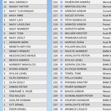
33
MULI GERGELY
214
FEHÉRVÁRI ANDRÁS
Merce
11
NAGGY VIKTOR
215
MÁRTON ZOLTÁN
Merce
2
NAGY "LUCUF&QUO
216
SÁRKÖZI GÁBOR
Corvet
13
NAGY IMRE
217
SOCZÓ ISTVÁN
Audi R
1
NAGY LACI
218
TÓTH SZABOLCS
Mclare
6
NAGY LÁSZLÓ46
219
SÁRKÖZI GÁBOR
Ferrar
1
NAGY NORBERT
220
HORVÁTH MÁRK
Audi R
6
NAGY TOMI
221
MOLNÁR KRISTÓF
Audi R
29
NAGY ZSOLT
222
PANNUSKA DÁVID
Ferrar
1
NÁNDORI MÁRK
223
HARÁSZI ÁDÁM
Audi R
1
NÉMETH MÁTYÁS
224
POLGÁR BALÁZS
Merce
7
NÉMETI RÓBERT
225
FEKETE NORBERT
BMW M
1
NESZVECSKÓ BENCE
226
ANTALOVITS PÉTER
BMW M
3
NÉZICS ANDRÁS
227
NYILAS LEHEL
Ferrar
1
NORBERT MISKOLCZI
228
SZÁNTAI ZOLTÁN
BMW Z
6
NYERS GÁBOR
229
IFJ.FICZA FERENC
Merce
5
NYILAS LEHEL
230
TÖMÖL TOMI
Mclare
4
OLÁH GERGELY
231
PÁLLA CSABA
Mclare
1
OLÁH ZSOLT
232
PFENNIG KRISTÓF
BMW Z
2
ORBÁN PÉTER
233
FEHÉR NORBERT
Mclare
1
ORBÁNNÉ S. ROZÉ
234
BAKOS GÁBOR
Nissan
1
ŐSZ BALÁZS
235
SCHEIBLINGER PÉTER
Nissan
1
OSZLÁR DOMINIK
236
CSUPOR CSONGOR
BMW Z
1
OTT DÁNIEL
237
ANTALOVITS PÉTER
Mclare
1
ÓDOR DÁNIEL
238
ZRUBECZ LÁSZLÓ
Porsch