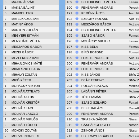
3
MAJOR ÁRPÁD
189
SCHEIBLINGER PÉTER
Ferrar
1
MAKSA BÁLINT
190
FEHÉRVÁRI ANDRÁS
Porsch
5
MAMMEL ERIK
191
KEMÉNY ÁKOS
Audi R
2
MATEJKA ZOLTÁN
192
SZEGHY ROLAND
Audi R
1
MATINY ÁKOS
193
MÉSZÁROS GÁBOR
McLar
6
MÁRTON ZOLTÁN
194
SCHEIBLINGER PÉTER
McLar
1
MEGYERI ISTVÁN
195
SZABÓ GÁBOR
Formul
1
MENYHÁRT PÉTER
196
MOHÁCSY VIKTOR
Ferrar
7
MÉSZÁROS GÁBOR
197
KISS BÉLA
Formul
7
MEZEI GÁBOR
198
BÍRÓ BOTOND
Formul
1
MEZEI KRISZTIÁN
199
FEKETE NORBERT
Audi R
3
MIHAJLOVICS MÁTÉ
200
FEHÉRVÁRI ANDRÁS
McLar
6
MIHÁLSZKI CSABA
201
FEKETE NORBERT
BMW Z
4
MIHÁLYI ZOLTÁN
202
KISS JÁNOS
BMW Z
6
MIKÓ PÉTER
203
DEÁK FERENC
BMW Z
1
MOHÁCSY VIKTOR
204
POLGÁR BALÁZS
Merce
1
MOLNÁR ATTILA70
205
LADÁNYI PÉTER
Mclare
1
MOLNÁR ATTIS
206
TÓTH TAMÁS
BMW Z
7
MOLNÁR KRISTÓF
207
SZABÓ SZILÁRD
Ferrar
2
MOLNÁR LACI
208
BEKE BALÁZS
Corvet
2
MOLNÁR LÁSZLÓ
209
FEHÉRVÁRI ANDRÁS
Porsch
1
MOLNÁR MIKLÓS
210
TRIASKA GÁBOR
Nissan
2
MOLNÁR TÓDOR
211
GÁSPÁR GERGELY
Nissan
20
MONOKI ZOLTÁN
212
ZSINOR JÁNOS
Nissan
2
MORVAI NORBERT
213
EDELMAYER GÁBOR
McLar