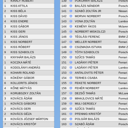
1
KIRÁLY RÓBERT
139
POKORNYI BALÁZS
Porsch
1
KISS ATTILA
140
BALÁZS NÁNDOR
Porsch
2
KISS BÉLA
141
SZABÓ ZOLTÁN JR
Nissan
1
KISS DÁVID
142
MORVAI NORBERT
Porsch
4
KISS ENDRE
143
VONA ZOLTÁN
Lambor
3
KISS GÁBOR
144
KEMÉNY ÁKOS
Mclare
1
KISS GERI
145
NORBERT MISKOLCZI
Porsch
3
KISS JÁNOS
146
TÉGLÁSI FERENC
BMW Z
1
KISS NORBERT
147
WELLER NORBERT
Ferrar
1
KISS RÓBERT
148
CSIZMADIA ISTVAN
BMW Z
9
KISS SZABOLCS
149
TÓTH SZABOLCS
Porsch
1
KNYIHÁR BALÁZS
150
SZŰCS TAMÁS
Ferrar
1
KOCZKA MÁTÉ
151
LADÁNYI PÉTER
Ferrar
1
KODOLÁNYI ANDRÁS
152
LADÁNYI PÉTER
Lambor
6
KOHARI ROLAND
153
ANTALOVITS PÉTER
Ferrar
1
KÖKÉNY GÁBOR
154
TERHES CSABA
Ferrari
6
KOLLERITS JÁNOS
155
FEKETE NORBERT
Ferrar
4
KŐNE MÁTYÁS
156
FEHÉR NORBERT
Lambor
3
KORUBSZKY ZOLTÁN
157
DEZSŐ TAMÁS
McLar
3
KOVÁCS ÁDÁM
158
MIHAJLOVICS MÁTÉ
Formul
1
KOVÁCS GÁBOR3
159
MULI GERGELY
Ferrari
2
KOVÁCS GERI
160
SZŰCS TAMÁS
Porsch
2
KOVÁCS GÉZA
161
PFENNIG KRISTÓF
Porsch
3
KOVÁCS JÓZSEF MÁRTON
162
POLGÁR BALÁZS
Nissan
7
KOVÁCS KRISTÓF
163
SZABÓ ÁDÁM
Porsch