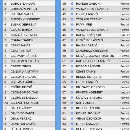
8
BOROS SÁNDOR
40
HÖFLER GÁBOR
Ferrar
3
BORSÁNYI PÉTER
41
VARGA ZSOLT GÁBOR
Ferrar
7
BOTOND SALLAI
42
LIPPAI LÁSZLÓ
Ferrar
1
BURSZKY NORBERT
43
TÉGLÁSI FERENC
Ferrari
6
BUSÁK GERGELY
44
PAPP IMRE
Ferrari
4
CSAPÓ BARNA
45
VARGA ZSOLT GÁBOR
Ferrari
1
CSASZAR VILMOS
46
BALÁZS NÁNDOR
Lotus 
2
CSATAY GÁBOR
47
LEDZÉNYI LÁSZLÓ
Ferrari
12
CSÁKI TAMÁS
48
BAJZA LÁSZLÓ
Ferrari
4
CSÁTI VIKTOR
49
ZAHORECZ KRISZTIÁN
Ferrar
2
CSÉPÁNY LÁSZLÓ
50
KOVÁCS JÓZSEF MÁRTON
Ferrar
1
CSEREPES ISTVÁN
51
NAGY "LUCUF" LÁSZLÓ
Ferrar
2
CSERTI TIBOR
52
BOROS SÁNDOR
Ferrari
4
CSIZMADIA ISTVAN
53
CSÁKI TAMÁS
Ferrari
4
CSIZMAR BALAZS
54
BENKE NORBERT
Ferrari
8
CSIZMÁR GÁBOR
55
LIPPAI LÁSZLÓ
Ferrari
1
CSŐKE DEZSŐ
56
DR. NAGY GERGELY
Ferrari
2
CSOMBOR ZOLTÁN
57
FEKETE NORBERT
Lotus 
3
CSOROSZ LÁSZLÓ
58
KOVÁCS GÁBOR3
Ferrari
23
CSUPOR CSONGOR
59
NAGY ZSOLT
Ferrar
1
DALA GYÖRGY
60
BOROS SÁNDOR
Ferrari
1
DAVID DOMANYI
61
KOHARI ROLAND
Ferrar
3
DEÁK FERENC
62
VIRÁG CSONGOR
Ferrari
8
DEMETER TAMÁS
63
LIPPAI LÁSZLÓ
Ferrari
6
DÉRER RAMON
64
HEGYESI BALÁZS
Ferrar