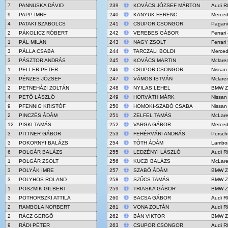
7
PANNUSKA DÁVID
239
KOVÁCS JÓZSEF MÁRTON
Audi R
9
PAPP IMRE
240
KANYUK FERENC
Merce
4
PATAKI SZABOLCS
241
CSUPOR CSONGOR
Pagani
2
PÁKOLICZ RÓBERT
242
VEREBES GÁBOR
Ferrar
1
PÁL MILÁN
243
NAGY ZSOLT
Ferrari
3
PÁLLA CSABA
244
TARCZALI BOLDI
Merce
3
PÁSZTOR ANDRÁS
245
KOVÁCS MARTIN
Mclare
1
PELLER PETER
246
CSUPOR CSONGOR
Nissan
2
PÉNZES JÓZSEF
247
VÁMOS ISTVÁN
Mclare
2
PETNEHÁZI ZOLTÁN
248
NYILAS LEHEL
BMW Z
4
PETŐ LÁSZLÓ
249
HORVÁTH MÁRK
Nissan
9
PFENNIG KRISTÓF
250
HOMOKI-SZABÓ CSABA
Nissan
2
PINCZÉS ÁDÁM
251
ZELFEL TAMÁS
McLar
12
PISKI TAMÁS
252
VARGA GÁBOR
Merce
3
PITTNER GÁBOR
253
FEHÉRVÁRI ANDRÁS
Porsch
3
POKORNYI BALÁZS
254
TÓTH ÁDÁM
Lambor
6
POLGÁR BALÁZS
255
LEDZÉNYI LÁSZLÓ
Audi R
1
POLGÁR ZSOLT
256
KUCZI BALÁZS
McLar
3
POLYÁK IMRE
257
SZABÓ ÁDÁM
BMW Z
3
POLYHOS ROLAND
258
SZŰCS TAMÁS
BMW Z
1
POSZMIK GILBERT
259
TRIASKA GÁBOR
BMW Z
3
POTHORSZKI ATTILA
260
BACSA GÁBOR
Audi R
2
RAMBOLA NORBERT
261
VONA ZOLTÁN
Audi R
2
RÁCZ GERGŐ
262
BÁN VIKTOR
BMW Z
9
RÁDI PÉTER
263
CSUPOR CSONGOR
Audi R