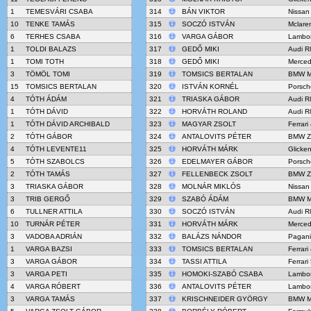
1
TEMESVÁRI CSABA
314
BÁN VIKTOR
Nissan
10
TENKE TAMÁS
315
SOCZÓ ISTVÁN
Mclare
6
TERHES CSABA
316
VARGA GÁBOR
Lambor
1
TOLDI BALAZS
317
GEDŐ MIKI
Audi R
1
TOMI TOTH
318
GEDŐ MIKI
Merce
3
TÖMÖL TOMI
319
TOMSICS BERTALAN
BMW M
15
TOMSICS BERTALAN
320
ISTVÁN KORNÉL
Porsch
4
TÓTH ÁDÁM
321
TRIASKA GÁBOR
Audi R
1
TÓTH DÁVID
322
HORVÁTH ROLAND
Audi R
1
TÓTH DÁVID ARCHIBALD
323
MAGYAR ZSOLT
Ferrar
2
TÓTH GÁBOR
324
ANTALOVITS PÉTER
BMW Z
4
TÓTH LEVENTE11
325
HORVÁTH MÁRK
Glick
5
TÓTH SZABOLCS
326
EDELMAYER GÁBOR
Porsch
2
TÓTH TAMÁS
327
FELLENBECK ZSOLT
BMW Z
3
TRIASKA GÁBOR
328
MOLNÁR MIKLÓS
Nissan
3
TRIB GERGŐ
329
SZABÓ ÁDÁM
BMW M
6
TULLNER ATTILA
330
SOCZÓ ISTVÁN
Audi R
10
TURNÁR PÉTER
331
HORVÁTH MÁRK
Merce
3
VADOBA ADRIÁN
332
BALÁZS NÁNDOR
Pagani
1
VARGA BAZSI
333
TOMSICS BERTALAN
Ferrar
3
VARGA GÁBOR
334
TASSI ATTILA
Ferrari
3
VARGA PETI
335
HOMOKI-SZABÓ CSABA
Lambor
4
VARGA RÓBERT
336
ANTALOVITS PÉTER
Lambor
3
VARGA TAMÁS
337
KRISCHNEIDER GYÖRGY
BMW M