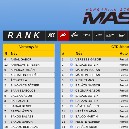
R
I
H
U
N
G
A
A
N
G
T
RANK
Versenyzők
GTR-Master
R
Név
#
Név
Autó
6
ANTAL GÁBOR
1
VEREBES GÁBOR
Ferrar
13
ANTALOVITS PÉTER
2
BALAZS BOTLIK
Ferrar
6
ARNÓCZY MILÁN
3
MÁRTON ZOLTÁN
Ferrar
1
ASZTALOS ANDRÁS
4
MÁRTON ZOLTÁN
Ferrar
2
ÁCS ATTILA
5
PISKI TAMÁS
Ferrari
2
B. KOVÁCS JÓZSEF
6
BALÁZS NÁNDOR
Ferrar
16
BAÁN SZABOLCS
7
CSIZMÁR GÁBOR
Ferrar
5
BACSA GÁBOR
8
BALAZS BOTLIK
Ferrari
3
BAI LASZLO
9
BALAZS BOTLIK
Ferrar
1
BAJNAI BENCE
10
NÉMETI RÓBERT
Ferrar
7
BAJZA LÁSZLÓ
11
HARÁSZI ÁDÁM
Ferrar
3
BAKOS BALÁZS
12
BALOG MARTIN
Ferrar
4
BAKOS GÁBOR
13
FEKETE NORBERT
Ferrari
18
BALAZS BERTALAN
14
HARÁSZI ÁDÁM
Ferrar