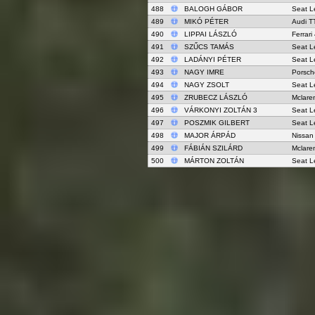
488
BALOGH GÁBOR
Seat L
489
MIKÓ PÉTER
Audi T
490
LIPPAI LÁSZLÓ
Ferrar
491
SZŰCS TAMÁS
Seat L
492
LADÁNYI PÉTER
Seat L
493
NAGY IMRE
Porsch
494
NAGY ZSOLT
Seat L
495
ZRUBECZ LÁSZLÓ
Mclare
496
VÁRKONYI ZOLTÁN 3
Seat L
497
POSZMIK GILBERT
Seat L
498
MAJOR ÁRPÁD
Nissan
499
FÁBIÁN SZILÁRD
Mclare
500
MÁRTON ZOLTÁN
Seat L