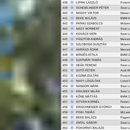
438
LIPPAI LÁSZLÓ
Porsch
439
SCHEIBLINGER PÉTER
Seat L
440
NAGGY VIKTOR
Nissan
441
BEKE BALÁZS
BMW M
442
PATAKI SZABOLCS
Mclare
443
NAGY NORBERT
Seat L
444
KOVÁCS GERI
Seat L
445
PÁSZTOR ANDRÁS
Merce
446
SZLOBODA GUSZTÁV
Mclare
447
HARÁSZI ÁDÁM
Merce
448
BIRGÉS ATTILA
BMW Z
449
SZATMÁRI TAMÁS
Seat L
450
DEÁK FERENC
Seat L
451
SÜTŐ PÉTER
Audi R
452
KOZMA ZOLTÁN
Porsch
453
NAGY LÁSZLÓ46
Lotus 
454
NÁNDORI MÁRK
Seat L
455
KRAJSEK MILÁN
Seat L
456
KŐNE MÁTYÁS
BMW Z
457
ISTVÁN KORNÉL
Ferrar
458
KRISCHNEIDER GYÖRGY
Merced
459
PISKI TAMÁS
McLar
460
BEKE BALÁZS
Pagani
461
ANTAL GÁBOR
Seat L
462
POKORNYI BALÁZS
Seat L