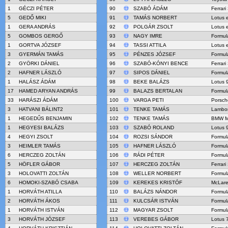
1
GÉCZI PÉTER
90
SZABÓ ÁDÁM
Ferrari
5
GEDŐ MIKI
91
TAMÁS NORBERT
Lotus 
1
GERA ANDRÁS
92
POLGÁR ZSOLT
Lotus 
5
GOMBOS GERGŐ
93
NAGY IMRE
Formul
1
GORTVA JÓZSEF
94
TASSI ATTILA
Lotus 
3
GYERMÁN TAMÁS
95
PÉNZES JÓZSEF
Formul
2
GYÖRKI DÁNIEL
96
SZABÓ-KÓNYI BENCE
Ferrari
2
HAFNER LÁSZLÓ
97
SIPOS DÁNIEL
Formul
1
HALÁSZ ÁDÁM
98
BEKE BALÁZS
Lotus 
17
HAMED ARYAN ANDRÁS
99
BALAZS BERTALAN
Formul
33
HARÁSZI ÁDÁM
100
VARGA PETI
Porsch
3
HATVANI BÁLINT2
101
TENKE TAMÁS
Lambor
1
HEGEDŰS BENJAMIN
102
TENKE TAMÁS
BMW M
1
HEGYESI BALÁZS
103
SZABÓ ROLAND
Lotus 
4
HEGYI ZSOLT
104
ROZSI SÁNDOR
Formul
3
HEIMLER TAMÁS
105
HAFNER LÁSZLÓ
Formul
6
HERCZEG ZOLTÁN
106
RÁDI PÉTER
Formul
5
HÖFLER GÁBOR
107
HERCZEG ZOLTÁN
Ferrar
3
HOLOVATTI ZOLTÁN
108
WELLER NORBERT
Formul
6
HOMOKI-SZABÓ CSABA
109
KEREKES KRISTÓF
McLar
1
HORVÁTH ATILLA
110
BALÁZS NÁNDOR
Formul
2
HORVÁTH ÁKOS
111
KULCSÁR ISTVÁN
Formul
1
HORVÁTH ISTVÁN
112
MAGYAR ZSOLT
Formul
3
HORVÁTH JÓZSEF
113
VEREBES GÁBOR
Lotus 