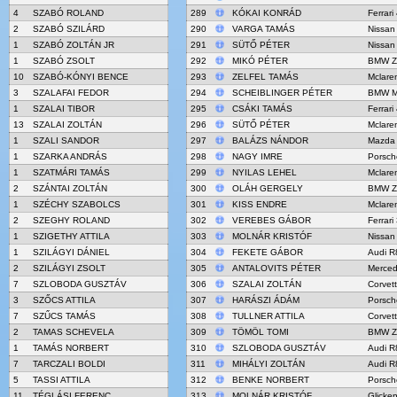
4
SZABÓ ROLAND
289
KÓKAI KONRÁD
Ferrar
2
SZABÓ SZILÁRD
290
VARGA TAMÁS
Nissan
1
SZABÓ ZOLTÁN JR
291
SÜTŐ PÉTER
Nissan
1
SZABÓ ZSOLT
292
MIKÓ PÉTER
BMW Z
10
SZABÓ-KÓNYI BENCE
293
ZELFEL TAMÁS
Mclare
3
SZALAFAI FEDOR
294
SCHEIBLINGER PÉTER
BMW M
1
SZALAI TIBOR
295
CSÁKI TAMÁS
Ferrar
13
SZALAI ZOLTÁN
296
SÜTŐ PÉTER
Mclare
1
SZALI SANDOR
297
BALÁZS NÁNDOR
Mazda
1
SZARKA ANDRÁS
298
NAGY IMRE
Porsch
1
SZATMÁRI TAMÁS
299
NYILAS LEHEL
Mclare
2
SZÁNTAI ZOLTÁN
300
OLÁH GERGELY
BMW Z
1
SZÉCHY SZABOLCS
301
KISS ENDRE
Mclare
2
SZEGHY ROLAND
302
VEREBES GÁBOR
Ferrari
1
SZIGETHY ATTILA
303
MOLNÁR KRISTÓF
Nissan
1
SZILÁGYI DÁNIEL
304
FEKETE GÁBOR
Audi R
2
SZILÁGYI ZSOLT
305
ANTALOVITS PÉTER
Merce
7
SZLOBODA GUSZTÁV
306
SZALAI ZOLTÁN
Corvet
3
SZŐCS ATTILA
307
HARÁSZI ÁDÁM
Porsch
7
SZŰCS TAMÁS
308
TULLNER ATTILA
Corvet
2
TAMAS SCHEVELA
309
TÖMÖL TOMI
BMW Z
1
TAMÁS NORBERT
310
SZLOBODA GUSZTÁV
Audi R
7
TARCZALI BOLDI
311
MIHÁLYI ZOLTÁN
Audi R
5
TASSI ATTILA
312
BENKE NORBERT
Porsch
11
TÉGLÁSI FERENC
313
MOLNÁR KRISTÓF
Glick