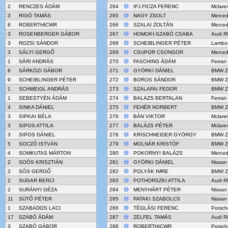
2
RENCZES ÁDÁM
264
IFJ.FICZA FERENC
Mclare
3
RIGÓ TAMÁS
265
NAGY ZSOLT
Merce
8
ROBERTHICWR
266
SZALAI ZOLTÁN
Merce
3
ROSENBERGER GÁBOR
267
HOMOKI-SZABÓ CSABA
Audi R
3
ROZSI SÁNDOR
268
SCHEIBLINGER PÉTER
Lambor
3
SÁLYI GERGŐ
269
CSUPOR CSONGOR
Merce
1
SÁRI ANDRÁS
270
FASCHING ÁDÁM
Ferrar
8
SÁRKÖZI GÁBOR
271
GYÖRKI DÁNIEL
BMW Z
9
SCHEIBLINGER PÉTER
272
BOROS SÁNDOR
BMW Z
1
SCHWEIGL ANDRÁS
273
SZALAFAI FEDOR
BMW Z
1
SEBESTYÉN ÁDÁM
274
BALAZS BERTALAN
Ferrar
4
SINKA DÁNIEL
275
FEHÉR NORBERT
BMW Z
3
SIPKAI BÉLA
276
BÁN VIKTOR
Mclare
3
SIPOS ATTILA
277
BALÁZS PÉTER
Mclare
3
SIPOS DÁNIEL
278
KRISCHNEIDER GYÖRGY
BMW Z
5
SOCZÓ ISTVÁN
279
MOLNÁR KRISTÓF
BMW Z
4
SOMKUTAS MÁRTON
280
POKORNYI BALÁZS
Merce
2
SOÓS KRISZTIÁN
281
GYÖRKI DÁNIEL
Nissan
2
SÓS GERGŐ
282
POLYÁK IMRE
BMW Z
2
SUGAR BERCI
283
POTHORSZKI ATTILA
Audi R
2
SURÁNYI GÉZA
284
MENYHÁRT PÉTER
Nissan
11
SÜTŐ PÉTER
285
PATAKI SZABOLCS
Nissan
1
SZABADOS LACI
286
TÉGLÁSI FERENC
Porsch
17
SZABÓ ÁDÁM
287
ZELFEL TAMÁS
Audi R
3
SZABÓ GÁBOR
288
ROBERTHICWR
Porsch