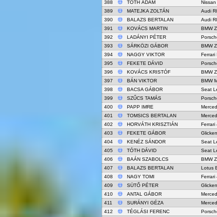
388
TÓTH ÁDÁM
Nissan
389
MATEJKA ZOLTÁN
Audi R
390
BALAZS BERTALAN
Audi R
391
KOVÁCS MARTIN
BMW Z
392
LADÁNYI PÉTER
Porsch
393
SÁRKÖZI GÁBOR
BMW Z
394
NAGGY VIKTOR
Ferrari
395
FEKETE DÁVID
Porsch
396
KOVÁCS KRISTÓF
BMW Z
397
BÁN VIKTOR
BMW M
398
BACSA GÁBOR
Seat L
399
SZŰCS TAMÁS
Porsch
400
PAPP IMRE
Merce
401
TOMSICS BERTALAN
Merce
402
HORVÁTH KRISZTIÁN
Ferrar
403
FEKETE GÁBOR
Glick
404
KENÉZ SÁNDOR
Seat L
405
TÓTH DÁVID
Seat L
406
BAÁN SZABOLCS
BMW Z
407
BALAZS BERTALAN
Lotus 
408
NAGY TOMI
Ferrar
409
SÜTŐ PÉTER
Glick
410
ANTAL GÁBOR
Merce
411
SURÁNYI GÉZA
Merce
412
TÉGLÁSI FERENC
Porsch