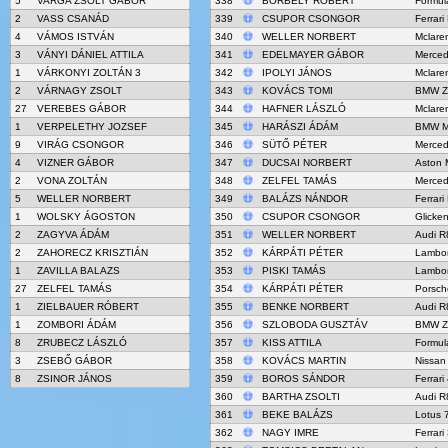
5
VARGA ZSOLT GÁBOR
338
BORBÉLY RÓBERT
Formul
2
VASS CSANÁD
339
CSUPOR CSONGOR
Ferrari
4
VÁMOS ISTVÁN
340
WELLER NORBERT
Mclare
3
VÁNYI DÁNIEL ATTILA
341
EDELMAYER GÁBOR
Merce
1
VÁRKONYI ZOLTÁN 3
342
IPOLYI JÁNOS
Mclare
2
VÁRNAGY ZSOLT
343
KOVÁCS TOMI
BMW Z
27
VEREBES GÁBOR
344
HAFNER LÁSZLÓ
Mclare
1
VERPELETHY JOZSEF
345
HARÁSZI ÁDÁM
BMW M
9
VIRÁG CSONGOR
346
SÜTŐ PÉTER
Merce
4
VIZNER GÁBOR
347
DUCSAI NORBERT
Aston 
2
VONA ZOLTÁN
348
ZELFEL TAMÁS
Merce
5
WELLER NORBERT
349
BALÁZS NÁNDOR
Ferrar
1
WOLSKY ÁGOSTON
350
CSUPOR CSONGOR
Glick
2
ZAGYVA ÁDÁM
351
WELLER NORBERT
Audi R
2
ZAHORECZ KRISZTIÁN
352
KÁRPÁTI PÉTER
Lambor
1
ZAVILLA BALAZS
353
PISKI TAMÁS
Lambor
27
ZELFEL TAMÁS
354
KÁRPÁTI PÉTER
Porsch
1
ZIELBAUER RÓBERT
355
BENKE NORBERT
Audi R
1
ZOMBORI ÁDÁM
356
SZLOBODA GUSZTÁV
BMW Z
8
ZRUBECZ LÁSZLÓ
357
KISS ATTILA
Formul
3
ZSEBŐ GÁBOR
358
KOVÁCS MARTIN
Nissan
8
ZSINOR JÁNOS
359
BOROS SÁNDOR
Ferrar
360
BARTHA ZSOLTI
Audi R
361
BEKE BALÁZS
Lotus 
362
NAGY IMRE
Ferrari