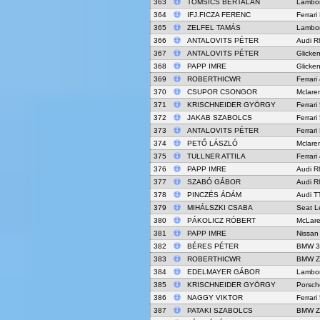
363
TOMSICS BERTALAN
Lambor
364
IFJ.FICZA FERENC
Ferrari
365
ZELFEL TAMÁS
Lambor
366
ANTALOVITS PÉTER
Audi R
367
ANTALOVITS PÉTER
Glick
368
PAPP IMRE
Glick
369
ROBERTHICWR
Ferrar
370
CSUPOR CSONGOR
Mclare
371
KRISCHNEIDER GYÖRGY
Ferrari
372
JAKAB SZABOLCS
Ferrari
373
ANTALOVITS PÉTER
Ferrari
374
PETŐ LÁSZLÓ
Mclare
375
TULLNER ATTILA
Ferrar
376
PAPP IMRE
Audi R
377
SZABÓ GÁBOR
Audi R
378
PINCZÉS ÁDÁM
Audi T
379
MIHÁLSZKI CSABA
Seat L
380
PÁKOLICZ RÓBERT
McLar
381
PAPP IMRE
Nissan
382
BÉRES PÉTER
BMW 3
383
ROBERTHICWR
BMW Z
384
EDELMAYER GÁBOR
Lambor
385
KRISCHNEIDER GYÖRGY
Porsch
386
NAGGY VIKTOR
Ferrari
387
PATAKI SZABOLCS
BMW Z