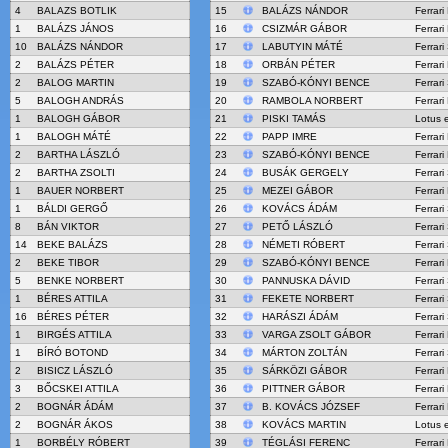
4
BALAZS BOTLIK
15
BALÁZS NÁNDOR
Ferrari
1
BALÁZS JÁNOS
16
CSIZMÁR GÁBOR
Ferrari
10
BALÁZS NÁNDOR
17
LABUTYIN MÁTÉ
Ferrar
2
BALÁZS PÉTER
18
ORBÁN PÉTER
Ferrari
2
BALOG MARTIN
19
SZABÓ-KÓNYI BENCE
Ferrar
5
BALOGH ANDRÁS
20
RAMBOLA NORBERT
Ferrar
1
BALOGH GÁBOR
21
PISKI TAMÁS
Lotus 
1
BALOGH MÁTÉ
22
PAPP IMRE
Ferrari
2
BARTHA LÁSZLÓ
23
SZABÓ-KÓNYI BENCE
Ferrar
2
BARTHA ZSOLTI
24
BUSÁK GERGELY
Ferrar
1
BAUER NORBERT
25
MEZEI GÁBOR
Ferrar
1
BÁLDI GERGŐ
26
KOVÁCS ÁDÁM
Ferrari
8
BÁN VIKTOR
27
PETŐ LÁSZLÓ
Ferrari
14
BEKE BALÁZS
28
NÉMETI RÓBERT
Ferrar
2
BEKE TIBOR
29
SZABÓ-KÓNYI BENCE
Ferrari
5
BENKE NORBERT
30
PANNUSKA DÁVID
Ferrar
1
BÉRES ATTILA
31
FEKETE NORBERT
Ferrari
16
BÉRES PÉTER
32
HARÁSZI ÁDÁM
Ferrari
1
BIRGÉS ATTILA
33
VARGA ZSOLT GÁBOR
Ferrar
1
BÍRÓ BOTOND
34
MÁRTON ZOLTÁN
Ferrari
2
BISICZ LÁSZLÓ
35
SÁRKÖZI GÁBOR
Ferrari
3
BŐCSKEI ATTILA
36
PITTNER GÁBOR
Ferrari
2
BOGNÁR ÁDÁM
37
B. KOVÁCS JÓZSEF
Ferrari
2
BOGNÁR ÁKOS
38
KOVÁCS MARTIN
Lotus 
1
BORBÉLY RÓBERT
39
TÉGLÁSI FERENC
Ferrari