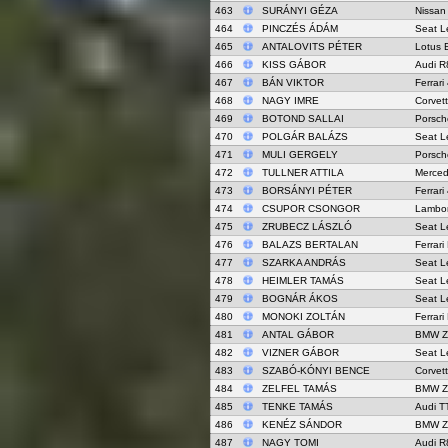
463
SURÁNYI GÉZA
Nissan
464
PINCZÉS ÁDÁM
Seat L
465
ANTALOVITS PÉTER
Lotus 
466
KISS GÁBOR
Audi R
467
BÁN VIKTOR
Ferrar
468
NAGY IMRE
Corvet
469
BOTOND SALLAI
Porsch
470
POLGÁR BALÁZS
Seat L
471
MULI GERGELY
Porsch
472
TULLNER ATTILA
Merce
473
BORSÁNYI PÉTER
Ferrar
474
CSUPOR CSONGOR
Lambor
475
ZRUBECZ LÁSZLÓ
Seat L
476
BALAZS BERTALAN
Ferrari
477
SZARKA ANDRÁS
Seat L
478
HEIMLER TAMÁS
Seat L
479
BOGNÁR ÁKOS
Seat L
480
MONOKI ZOLTÁN
Ferrari
481
ANTAL GÁBOR
BMW Z
482
VIZNER GÁBOR
Seat L
483
SZABÓ-KÓNYI BENCE
Corvet
484
ZELFEL TAMÁS
BMW Z
485
TENKE TAMÁS
Audi T
486
KENÉZ SÁNDOR
BMW Z
487
NAGY TOMI
Audi R