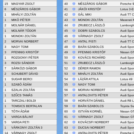
15
MAGYAR ZSOLT
40
MÉSZÁROS GÁBOR
Porsche 
6
MÉSZÁROS GÁBOR
41
JÁKÓI KRISTÓF
Lotus 3-E
1
MIHÁLYI ZOLTÁN
42
GÁL MIKI
Audi TT 
1
MIKÓ PÉTER
43
MONOKI ZOLTÁN
Maserati
2
MOLNÁR DÁNIEL
44
ZRUBECZ LÁSZLÓ
Lamborghi
1
MOLNÁR TÓDOR
45
DOBRI SZABOLCS
Audi Spor
1
MONOKI ZOLTÁN
46
VÁRNAGY ZSOLT
Audi Spor
2
MORVAI NORBERT
47
ANTAL PISTI
Audi TT 
3
NAGY TOMI
48
BAÁN SZABOLCS
Audi Spor
3
PFENNIG KRISTÓF
49
PFENNIG KRISTÓF
Nissan G
1
ROZGONYI PÉTER
50
KOVÁCS RICHÁRD
Audi Spor
3
ROZSI SÁNDOR
51
ZRUBECZ LÁSZLÓ
Lamborgh
7
SÁRKÖZI GÁBOR
52
DÉRER RAMON
Audi Spor
2
SCHUBERT DÁVID
53
MIHÁLYI ZOLTÁN
Audi Spor
1
SUGAR BERCI
54
LÁZÁR ATTILA
Lotus 49
1
SZABÓ ÁDÁM
55
NAGY TOMI
Audi Spor
1
SZALAI ZOLTÁN
56
MORVAI NORBERT
Audi Spor
1
SZŰCS TAMÁS
57
ANTALOVITS PÉTER
Audi Spor
1
TARCZALI BOLDI
58
HORVÁTH DÁNIEL
Audi R8 
1
TOMSICS BERTALAN
59
BAÁN SZABOLCS
Toyota S
1
TÓTH ÁDÁM
60
ISTVÁN KORNÉL
Nissan G
1
VARGA BÁLINT
61
VÁRNAGY ZSOLT
Nissan G
5
VARGA PETI
62
KOVÁCSFI NORBERT
Audi Spor
1
VÁRKONYI ZOLTÁN 3
63
DUCSAI NORBERT
Audi Spor
14
VÁRNAGY ZSOLT
64
ANTALOVITS PÉTER
Porsche 