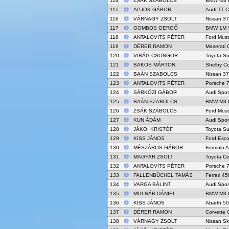
114
ZSÁK SZABOLCS
BMW M3 
115
APJOK GÁBOR
Audi TT 
116
VÁRNAGY ZSOLT
Nissan 3
117
GOMBOS GERGŐ
BMW 1M 
118
ANTALOVITS PÉTER
Ford Mus
119
DÉRER RAMON
Maserati 
120
VIRÁG CSONGOR
Toyota S
121
BAKOS MÁRTON
Shelby C
122
BAÁN SZABOLCS
Nissan 3
123
ANTALOVITS PÉTER
Porsche 
124
SÁRKÖZI GÁBOR
Audi Spor
125
BAÁN SZABOLCS
BMW M3 
126
ZSÁK SZABOLCS
Ford Mus
127
KUN ÁDÁM
Audi Spor
128
JÁKÓI KRISTÓF
Toyota S
129
KISS JÁNOS
Ford Esco
130
MÉSZÁROS GÁBOR
Formula A
131
MAGYAR ZSOLT
Toyota C
132
ANTALOVITS PÉTER
Porsche 7
133
FALLENBÜCHEL TAMÁS
Ferrari 45
134
VARGA BÁLINT
Audi Spor
135
MOLNÁR DÁNIEL
BMW M3 
136
KISS JÁNOS
Abarth 50
137
DÉRER RAMON
Corvette 
138
VÁRNAGY ZSOLT
Nissan Sk