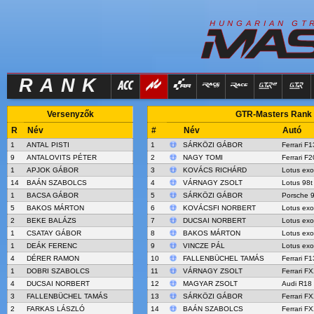
R
I
H
U
N
G
A
A
N
G
T
RANK
Versenyzők
GTR-Masters Rank -
R
Név
#
Név
Autó
1
ANTAL PISTI
1
SÁRKÖZI GÁBOR
Ferrari F
9
ANTALOVITS PÉTER
2
NAGY TOMI
Ferrari F
1
APJOK GÁBOR
3
KOVÁCS RICHÁRD
Lotus ex
14
BAÁN SZABOLCS
4
VÁRNAGY ZSOLT
Lotus 98t
1
BACSA GÁBOR
5
SÁRKÖZI GÁBOR
Porsche 
5
BAKOS MÁRTON
6
KOVÁCSFI NORBERT
Lotus ex
2
BEKE BALÁZS
7
DUCSAI NORBERT
Lotus ex
1
CSATAY GÁBOR
8
BAKOS MÁRTON
Lotus ex
1
DEÁK FERENC
9
VINCZE PÁL
Lotus ex
4
DÉRER RAMON
10
FALLENBÜCHEL TAMÁS
Ferrari F
1
DOBRI SZABOLCS
11
VÁRNAGY ZSOLT
Ferrari F
4
DUCSAI NORBERT
12
MAGYAR ZSOLT
Audi R18 
3
FALLENBÜCHEL TAMÁS
13
SÁRKÖZI GÁBOR
Ferrari F
2
FARKAS LÁSZLÓ
14
BAÁN SZABOLCS
Ferrari F