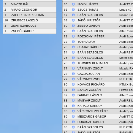
2
VINCZE PÁL
65
IPOLYI JÁNOS
Audi TT 
2
VIRÁG CSONGOR
66
SZŰCS TAMÁS
Lotus 49
1
ZAHORECZ KRISZTIÁN
67
BAÁN SZABOLCS
Nissan G
10
ZRUBECZ LÁSZLÓ
68
JÁKÓI KRISTÓF
Audi TT 
3
ZSÁK SZABOLCS
69
ZSEBŐ GÁBOR
Audi Spor
1
ZSEBŐ GÁBOR
70
BAÁN SZABOLCS
Alfa Rome
71
ROZGONYI PÉTER
Audi Spor
72
TÓTH ÁDÁM
Audi Spor
73
CSATAY GÁBOR
Audi Spor
74
BAÁN SZABOLCS
Audi R8 P
75
BAÁN SZABOLCS
Mercedes
76
TOMSICS BERTALAN
Audi Spor
77
VÁRNAGY ZSOLT
Mazda RX
78
GAZDA ZOLTAN
Audi Spor
79
VÁRNAGY ZSOLT
RUF CTR Y
80
KOVÁCS RICHÁRD
KTM X-B
81
SZALAI ZOLTÁN
Ferrari 4
82
FARKAS LÁSZLÓ
Alfa Rom
83
MAGYAR ZSOLT
Audi R8 
84
KARAJZ KÁROLY
Audi Spor
85
VÁRKONYI ZOLTÁN 3
Audi Spor
86
MÉSZÁROS GÁBOR
Audi TT 
87
HODÁSZI RÓBERT
Audi Spor
88
BAÁN SZABOLCS
RUF CTR Y
89
JÁKÓI KRISTÓF
BMW M3 