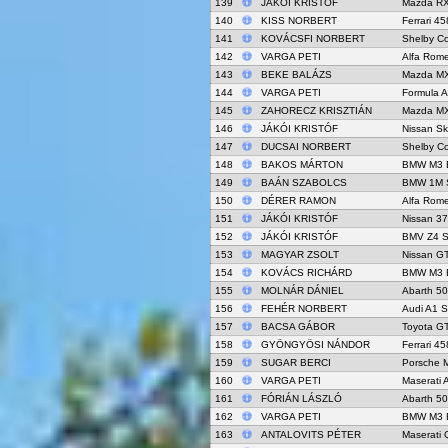
139
JÁKÓI KRISTÓF
Mazda RX
140
KISS NORBERT
Ferrari 4
141
KOVÁCSFI NORBERT
Shelby C
142
VARGA PETI
Alfa Rome
143
BEKE BALÁZS
Mazda MX
144
VARGA PETI
Formula A
145
ZAHORECZ KRISZTIÁN
Mazda MX
146
JÁKÓI KRISTÓF
Nissan Sk
147
DUCSAI NORBERT
Shelby C
148
BAKOS MÁRTON
BMW M3 
149
BAÁN SZABOLCS
BMW 1M 
150
DÉRER RAMON
Alfa Rome
151
JÁKÓI KRISTÓF
Nissan 3
152
JÁKÓI KRISTÓF
BMV Z4 
153
MAGYAR ZSOLT
Nissan G
154
KOVÁCS RICHÁRD
BMW M3 
155
MOLNÁR DÁNIEL
Abarth 5
156
FEHÉR NORBERT
Audi A1 S
157
BACSA GÁBOR
Toyota G
158
GYÖNGYÖSI NÁNDOR
Ferrari 45
159
SUGAR BERCI
Porsche 
160
VARGA PETI
Maserati Al
161
FÓRIÁN LÁSZLÓ
Abarth 50
162
VARGA PETI
BMW M3 
163
ANTALOVITS PÉTER
Maserati 