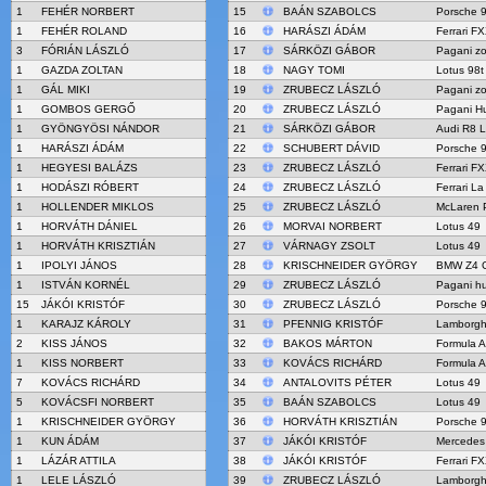
1
FEHÉR NORBERT
15
BAÁN SZABOLCS
Porsche 
1
FEHÉR ROLAND
16
HARÁSZI ÁDÁM
Ferrari F
3
FÓRIÁN LÁSZLÓ
17
SÁRKÖZI GÁBOR
Pagani z
1
GAZDA ZOLTAN
18
NAGY TOMI
Lotus 98t
1
GÁL MIKI
19
ZRUBECZ LÁSZLÓ
Pagani z
1
GOMBOS GERGŐ
20
ZRUBECZ LÁSZLÓ
Pagani H
1
GYÖNGYÖSI NÁNDOR
21
SÁRKÖZI GÁBOR
Audi R8 
1
HARÁSZI ÁDÁM
22
SCHUBERT DÁVID
Porsche 
1
HEGYESI BALÁZS
23
ZRUBECZ LÁSZLÓ
Ferrari F
1
HODÁSZI RÓBERT
24
ZRUBECZ LÁSZLÓ
Ferrari La
1
HOLLENDER MIKLOS
25
ZRUBECZ LÁSZLÓ
McLaren 
1
HORVÁTH DÁNIEL
26
MORVAI NORBERT
Lotus 49
1
HORVÁTH KRISZTIÁN
27
VÁRNAGY ZSOLT
Lotus 49
1
IPOLYI JÁNOS
28
KRISCHNEIDER GYÖRGY
BMW Z4 
1
ISTVÁN KORNÉL
29
ZRUBECZ LÁSZLÓ
Pagani h
15
JÁKÓI KRISTÓF
30
ZRUBECZ LÁSZLÓ
Porsche 
1
KARAJZ KÁROLY
31
PFENNIG KRISTÓF
Lamborghi
2
KISS JÁNOS
32
BAKOS MÁRTON
Formula A
1
KISS NORBERT
33
KOVÁCS RICHÁRD
Formula A
7
KOVÁCS RICHÁRD
34
ANTALOVITS PÉTER
Lotus 49
5
KOVÁCSFI NORBERT
35
BAÁN SZABOLCS
Lotus 49
1
KRISCHNEIDER GYÖRGY
36
HORVÁTH KRISZTIÁN
Porsche 
1
KUN ÁDÁM
37
JÁKÓI KRISTÓF
Mercede
1
LÁZÁR ATTILA
38
JÁKÓI KRISTÓF
Ferrari F
1
LELE LÁSZLÓ
39
ZRUBECZ LÁSZLÓ
Lamborghi