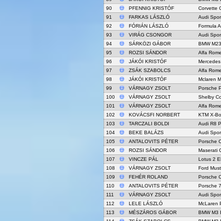
90
PFENNIG KRISTÓF
Corvette 
91
FARKAS LÁSZLÓ
Audi Spor
92
FÓRIÁN LÁSZLÓ
Formula A
93
VIRÁG CSONGOR
Audi Spor
94
SÁRKÖZI GÁBOR
BMW M235
95
ROZSI SÁNDOR
Alfa Rome
96
JÁKÓI KRISTÓF
Mercedes
97
ZSÁK SZABOLCS
Alfa Rome
98
JÁKÓI KRISTÓF
Mclaren 
99
VÁRNAGY ZSOLT
Porsche 
100
VÁRNAGY ZSOLT
Shelby C
101
VÁRNAGY ZSOLT
Alfa Rome
102
KOVÁCSFI NORBERT
KTM X-B
103
TARCZALI BOLDI
Audi R8 P
104
BEKE BALÁZS
Audi Spor
105
ANTALOVITS PÉTER
Porsche 
106
ROZSI SÁNDOR
Maserati 
107
VINCZE PÁL
Lotus 2 
108
VÁRNAGY ZSOLT
Ford Mus
109
FEHÉR ROLAND
Porsche 
110
ANTALOVITS PÉTER
Porsche 
111
VÁRNAGY ZSOLT
Audi Spor
112
LELE LÁSZLÓ
McLaren 
113
MÉSZÁROS GÁBOR
BMW M3 