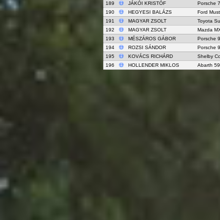
189
JÁKÓI KRISTÓF
Porsche 7
190
HEGYESI BALÁZS
Ford Mus
191
MAGYAR ZSOLT
Toyota Su
192
MAGYAR ZSOLT
Mazda MX
193
MÉSZÁROS GÁBOR
Porsche 9
194
ROZSI SÁNDOR
Porsche 9
195
KOVÁCS RICHÁRD
Shelby C
196
HOLLENDER MIKLOS
Abarth 5