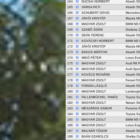
164
DUCSAI NORBERT
Abarth 5
165
VARGA PETI
Abarth 5
166
SCHUBERT DÁVID
Mercede
167
JÁKÓI KRISTÓF
Mazda MX
168
MAGYAR ZSOLT
BMW M3 
169
SZABÓ ÁDÁM
Giulietta
170
DEÁK FERENC
Abarth 50
171
KOVÁCSFI NORBERT
BMW M3 
172
JÁKÓI KRISTÓF
Mazda MX
173
BAKOS MÁRTON
Abarth 5
174
MIKÓ PÉTER
Lotus Ev
175
MAGYAR ZSOLT
Audi R8 P
176
MAGYAR ZSOLT
Audi Spor
177
KOVÁCS RICHÁRD
Abarth 5
178
MAGYAR ZSOLT
Ferrari F
179
FÓRIÁN LÁSZLÓ
Abarth 5
180
MAGYAR ZSOLT
Lamborghi
181
FALLENBÜCHEL TAMÁS
Toyota S
182
MAGYAR ZSOLT
Nissan Sk
183
MÉSZÁROS GÁBOR
Porsche 
184
MAGYAR ZSOLT
Toyota S
185
MAGYAR ZSOLT
BMW M3 
186
MAGYAR ZSOLT
Lotus Ex
187
MOLNÁR TÓDOR
Abarth 5
188
BAÁN SZABOLCS
Shelby C