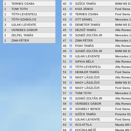
1
TERHES CSABA
40
SZŰCS TAMÁS
BMW M3 E
1
TOMI TOTH
41
KISS JÁNOS
Ford Sierr
1
TÓTH LEVENTE11
42
TERHES CSABA
Ford Sierr
1
TÓTH SZABOLCS
43
OTT DÁNIEL
Mercedes 
3
UJLAKI LEVENTE
44
DEMETER TAMÁS
BMW M3 E
1
VEREBES GÁBOR
45
DEZSŐ TAMÁS
Alfa Romeo
1
ZELFEL TAMÁS
46
SZABÓ ZOLTÁN JR
Mercedes 
1
ZIMA PÉTER
47
ZIMA PÉTER
Mercedes 
48
PISKI TAMÁS
Alfa Romeo
49
SZABÓ ZOLTÁN JR
BMW M3 E
50
UJLAKI LEVENTE
Mercedes 
51
SIPKAI BÉLA
Alfa Romeo
52
TÓTH LEVENTE11
Alfa Romeo
53
HEIMLER TAMÁS
Ford Sierr
54
NAGY LÁSZLÓ25
Alfa Romeo
55
NAGY LÁSZLÓ25
BMW M3 E
56
NAGY LÁSZLÓ25
Ford Sierr
57
TOMI TOTH
Mercedes 
58
SZABÓ ZOLTÁN JR
Alfa Romeo
59
VEREBES GÁBOR
Alfa Romeo
60
SZAIBELY BENCE
Ford Sierr
61
SZŰCS TAMÁS
Porsche 91
62
UJLAKI LEVENTE
Ford Sierr
63
ÁCS ATTILA
Mazda MX-
64
KOCZKA MÁTÉ
Mazda MX-