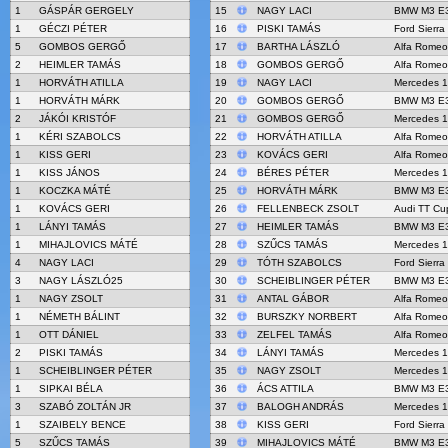
1
GÁSPÁR GERGELY
15
NAGY LACI
BMW M3 E
1
GÉCZI PÉTER
16
PISKI TAMÁS
Ford Sierr
5
GOMBOS GERGŐ
17
BARTHA LÁSZLÓ
Alfa Romeo
2
HEIMLER TAMÁS
18
GOMBOS GERGŐ
Alfa Romeo
1
HORVÁTH ATILLA
19
NAGY LACI
Mercedes 
1
HORVÁTH MÁRK
20
GOMBOS GERGŐ
BMW M3 E
2
JÁKÓI KRISTÓF
21
GOMBOS GERGŐ
Mercedes 
1
KÉRI SZABOLCS
22
HORVÁTH ATILLA
Alfa Romeo
1
KISS GERI
23
KOVÁCS GERI
Alfa Romeo
1
KISS JÁNOS
24
BÉRES PÉTER
Mercedes 
1
KOCZKA MÁTÉ
25
HORVÁTH MÁRK
BMW M3 E
1
KOVÁCS GERI
26
FELLENBECK ZSOLT
Audi TT Cu
1
LÁNYI TAMÁS
27
HEIMLER TAMÁS
BMW M3 E
1
MIHAJLOVICS MÁTÉ
28
SZŰCS TAMÁS
Mercedes 
4
NAGY LACI
29
TÓTH SZABOLCS
Ford Sierr
3
NAGY LÁSZLÓ25
30
SCHEIBLINGER PÉTER
BMW M3 E
1
NAGY ZSOLT
31
ANTAL GÁBOR
Alfa Romeo
1
NÉMETH BÁLINT
32
BURSZKY NORBERT
Alfa Romeo
1
OTT DÁNIEL
33
ZELFEL TAMÁS
Alfa Romeo
2
PISKI TAMÁS
34
LÁNYI TAMÁS
Mercedes 
1
SCHEIBLINGER PÉTER
35
NAGY ZSOLT
Mercedes 
1
SIPKAI BÉLA
36
ÁCS ATTILA
BMW M3 E
3
SZABÓ ZOLTÁN JR
37
BALOGH ANDRÁS
Mercedes 
1
SZAIBELY BENCE
38
KISS GERI
Ford Sierr
5
SZŰCS TAMÁS
39
MIHAJLOVICS MÁTÉ
BMW M3 E