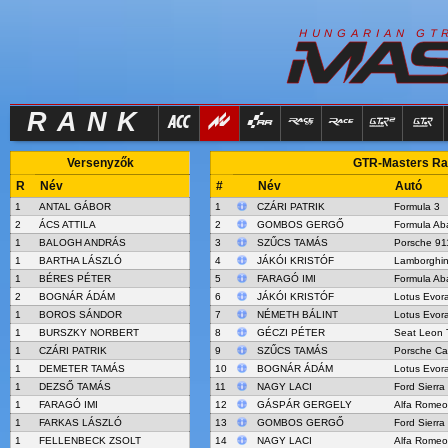
R
I
H
U
N
G
A
A
N
G
T
RANK
Versenyzők
GTR-Masters Ran
R
Név
#
Név
Autó
1
ANTAL GÁBOR
1
CZÁRI PATRIK
Formula 3
2
ÁCS ATTILA
2
GOMBOS GERGŐ
Formula Ab
1
BALOGH ANDRÁS
3
SZŰCS TAMÁS
Porsche 9
1
BARTHA LÁSZLÓ
4
JÁKÓI KRISTÓF
Lamborghin
1
BÉRES PÉTER
5
FARAGÓ IMI
Formula Ab
2
BOGNÁR ÁDÁM
6
JÁKÓI KRISTÓF
Lotus Evor
1
BOROS SÁNDOR
7
NÉMETH BÁLINT
Lotus Evor
1
BURSZKY NORBERT
8
GÉCZI PÉTER
Seat Leon
1
CZÁRI PATRIK
9
SZŰCS TAMÁS
Porsche C
1
DEMETER TAMÁS
10
BOGNÁR ÁDÁM
Lotus Evor
1
DEZSŐ TAMÁS
11
NAGY LACI
Ford Sierr
1
FARAGÓ IMI
12
GÁSPÁR GERGELY
Alfa Romeo
1
FARKAS LÁSZLÓ
13
GOMBOS GERGŐ
Ford Sierr
1
FELLENBECK ZSOLT
14
NAGY LACI
Alfa Romeo