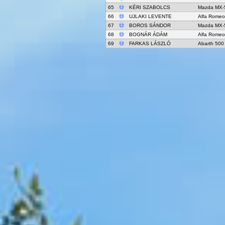
65
KÉRI SZABOLCS
Mazda MX-
66
UJLAKI LEVENTE
Alfa Romeo
67
BOROS SÁNDOR
Mazda MX-
68
BOGNÁR ÁDÁM
Alfa Romeo
69
FARKAS LÁSZLÓ
Abarth 500