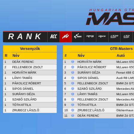
R
I
H
U
N
G
A
A
N
G
T
RANK
Versenyzők
GTR-Masters R
R
Név
#
Név
Autó
1
DEÁK FERENC
1
HORVÁTH MÁRK
McLaren 65
2
FELLENBECK ZSOLT
2
PÁKOLICZ RÓBERT
McLaren 65
1
HORVÁTH MÁRK
3
SURÁNYI GÉZA
Ferrari 488 
1
LÁNYI TAMÁS
4
SIPOS DÁNIEL
Audi R8 LMS
1
PÁKOLICZ RÓBERT
5
FELLENBECK ZSOLT
BMW Z4 GT
1
SIPOS DÁNIEL
6
SZABÓ SZILÁRD
Mercedes A
1
SURÁNYI GÉZA
7
LÁNYI TAMÁS
McLaren 65
1
SZABÓ SZILÁRD
8
FELLENBECK ZSOLT
Mercedes A
1
TÓTH ATTILA
9
TÓTH ATTILA
BMW Z4 GT
1
ZRUBECZ LÁSZLÓ
10
ZRUBECZ LÁSZLÓ
Glickenhau
11
DEÁK FERENC
BMW Z4 GT