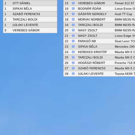
1
OTT DÁNIEL
15
VEREBES GÁBOR
Ferrari 312 67
1
SIPKAI BÉLA
16
BOGNÁR ÁDÁM
Lotus Evora 
1
SZABÓ FERENC53
17
GÁSPÁR GERGELY
Audi TT Cup
2
TARCZALI BOLDI
18
MORVAI NORBERT
BMW M235i R
1
UJLAKI LEVENTE
19
TARCZALI BOLDI
BMW M235i R
3
VEREBES GÁBOR
20
NAGY ZSOLT
BMW M235i R
21
NAGY ZSOLT
Lotus Exige 
22
FARAGÓ IMI
Seat Leon TC
23
SIPKAI BÉLA
Mercedes 190
24
KEREKES KRISTÓF
Mazda MX-5 
25
TARCZALI BOLDI
Mazda MX-5 
26
HODÁSZI RÓBERT
Porsche 718 B
27
SZABÓ FERENC53
Mazda MX-5 
28
UJLAKI LEVENTE
Toyota AE86 