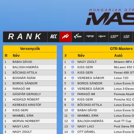
R
I
H
U
N
G
A
A
N
G
T
RANK
Versenyzők
GTR-Masters R
R
Név
#
Név
Autó
1
BABAI DÁVID
1
NAGY ZSOLT
Mclaren MP4 
1
BALOGH ANDRÁS
2
KISS GERI
McLaren 650
1
BŐCSKEI ATTILA
3
KISS GERI
Ferrari 488 G
1
BOGNÁR ÁDÁM
4
VEREBES GÁBOR
Lotus 72D
1
BOROS SÁNDOR
5
BOROS SÁNDOR
Lotus Evora 
2
FARAGÓ IMI
6
VEREBES GÁBOR
Lotus 3-Eleve
1
GÁSPÁR GERGELY
7
FARAGÓ IMI
Formula Abart
1
HODÁSZI RÓBERT
8
KISS GERI
Porsche 911 
1
KEREKES KRISTÓF
9
BŐCSKEI ATTILA
Lotus Evora 
3
KISS GERI
10
BABAI DÁVID
Lotus Evora 
1
MAMMEL ERIK
11
MAMMEL ERIK
Lotus Evora 
1
MORVAI NORBERT
12
BALOGH ANDRÁS
Audi TT Cup
1
NAGY LACI
13
NAGY LACI
Ford Sierra 
3
NAGY ZSOLT
14
OTT DÁNIEL
Lotus Evora 