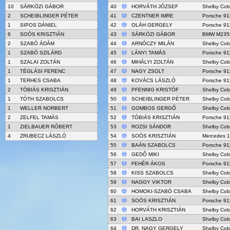
10
SÁRKÖZI GÁBOR
40
HORVÁTH JÓZSEF
Shelby Cob
2
SCHEIBLINGER PÉTER
41
CZENTNER IMRE
Porsche 91
1
SIPOS DÁNIEL
42
OLÁH GERGELY
Porsche 91
6
SOÓS KRISZTIÁN
43
SÁRKÖZI GÁBOR
BMW M235i
2
SZABÓ ÁDÁM
44
ARNÓCZY MILÁN
Shelby Cob
1
SZABÓ SZILÁRD
45
LÁNYI TAMÁS
Porsche 91
1
SZALAI ZOLTÁN
46
MIHÁLYI ZOLTÁN
Shelby Cob
1
TÉGLÁSI FERENC
47
NAGY ZSOLT
Porsche 91
1
TERHES CSABA
48
KOVÁCS LÁSZLÓ
Porsche 91
2
TÓBIÁS KRISZTIÁN
49
PFENNIG KRISTÓF
Shelby Cob
1
TÓTH SZABOLCS
50
SCHEIBLINGER PÉTER
Shelby Cob
1
WELLER NORBERT
51
GOMBOS GERGŐ
Shelby Cob
2
ZELFEL TAMÁS
52
TÓBIÁS KRISZTIÁN
Porsche 91
1
ZIELBAUER RÓBERT
53
ROZSI SÁNDOR
Shelby Cob
4
ZRUBECZ LÁSZLÓ
54
SOÓS KRISZTIÁN
Mercedes 
55
BAÁN SZABOLCS
Porsche 91
56
GEDŐ MIKI
Shelby Cob
57
FEHÉR ÁKOS
Porsche 91
58
KISS SZABOLCS
Shelby Cob
59
NAGGY VIKTOR
Shelby Cob
60
HOMOKI-SZABÓ CSABA
Shelby Cob
61
SOÓS KRISZTIÁN
Porsche 91
62
HORVÁTH KRISZTIÁN
Shelby Cob
63
BAI LASZLO
Shelby Cob
64
DR. NAGY GERGELY
Shelby Cob