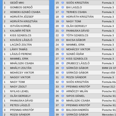
1
GEDŐ MIKI
15
SOÓS KRISZTIÁN
Formula 3
2
GOMBOS GERGŐ
16
BAI LASZLO
Formula 3
2
HOMOKI-SZABÓ CSABA
17
TERHES CSABA
Formula 3
3
HORVÁTH JÓZSEF
18
HORVÁTH KRISZTIÁN
Formula 3
2
HORVÁTH KRISZTIÁN
19
NAGY TOMI
Formula 3
1
ISTVÁN KORNÉL
20
OLÁH GERGELY
Formula 3
1
KALMÁR PÉTER
21
PANNUSKA DÁVID
Formula 3
3
KISS SZABOLCS
22
TÓTH SZABOLCS
Formula 3
1
KOVÁCS LÁSZLÓ
23
BACSA GÁBOR
Formula 3
1
LACZKÓ ZOLTÁN
24
MAMMEL ERIK
Formula 3
3
LÁNYI TAMÁS
25
MOHÁCSY VIKTOR
Formula 3
1
LÁSZLÓ FERENC
26
SZABÓ ÁDÁM
Formula 3
1
MAMMEL ERIK
27
KISS SZABOLCS
Formula 3
1
MIHÁLSZKI CSABA
28
ZRUBECZ LÁSZLÓ
Formula 3
1
MIHÁLYI ZOLTÁN
29
SÁRKÖZI GÁBOR
BMW Z4 G
1
MOHÁCSY VIKTOR
30
SÁRKÖZI GÁBOR
Ferrari 458
2
NAGGY VIKTOR
31
ROZSI SÁNDOR
Formula 3
1
NAGY TOMI
32
SOÓS KRISZTIÁN
Formula Ab
1
NAGY ZSOLT
33
PFENNIG KRISTÓF
Ferrari 312
1
NYILAS LEHEL
34
ARNÓCZY MILÁN
Porsche 91
2
OLÁH GERGELY
35
SIPOS DÁNIEL
Porsche 91
1
PANNUSKA DÁVID
36
MIHÁLSZKI CSABA
Porsche 91
1
PETES LÁSZLÓ
37
PFENNIG KRISTÓF
Porsche 91
3
PFENNIG KRISTÓF
38
BALOGH ANDRÁS
Porsche 91
2
ROZSI SÁNDOR
39
SÁRKÖZI GÁBOR
Mercedes 