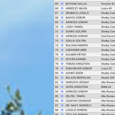
65
BOTOND SALLAI
Porsche 91
66
ARNÓCZY MILÁN
Lotus 49
67
ZRUBECZ LÁSZLÓ
Shelby Cob
68
BAKOS GÁBOR
Shelby Cob
69
SÁRKÖZI GÁBOR
Shelby Cob
70
LÁNYI TAMÁS
Shelby Cob
71
SZABÓ SZILÁRD
Shelby Cob
72
SÁRKÖZI GÁBOR
Ford Escor
73
SZALAI ZOLTÁN
Shelby Cob
74
BALOGH ANDRÁS
Shelby Cob
75
CZENTNER IMRE
Shelby Cob
76
KALMÁR PÉTER
Shelby Cob
77
ISTVÁN KORNÉL
Shelby Cob
78
TÓBIÁS KRISZTIÁN
Shelby Cob
79
EDELMAYER GÁBOR
Lotus 25
80
SZABÓ ÁDÁM
Shelby Cob
81
BALAZS BERTALAN
Abarth 500
82
HORVÁTH JÓZSEF
Alfa Rome
83
SOÓS KRISZTIÁN
BMW Z4
84
SÁRKÖZI GÁBOR
Alfa Rome
85
ZELFEL TAMÁS
Alfa Rome
86
CSUPOR CSONGOR
Alfa Rome
87
DR. NAGY GERGELY
Alfa Rome
88
LÁSZLÓ FERENC
Alfa Rome
89
TÉGLÁSI FERENC
Alfa Rome