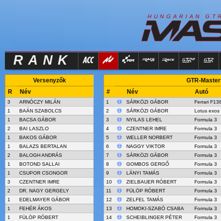
R
I
H
U
N
G
A
A
N
G
T
RANK
Versenyzők
GTR-Masters
R
Név
#
Név
Autó
3
ARNÓCZY MILÁN
1
SÁRKÖZI GÁBOR
Ferrari F13
1
BAÁN SZABOLCS
2
SÁRKÖZI GÁBOR
Lotus exos
1
BACSA GÁBOR
3
NYILAS LEHEL
Formula 3
2
BAI LASZLO
4
CZENTNER IMRE
Formula 3
1
BAKOS GÁBOR
5
WELLER NORBERT
Formula 3
1
BALAZS BERTALAN
6
NAGGY VIKTOR
Formula 3
2
BALOGH ANDRÁS
7
SÁRKÖZI GÁBOR
Formula 3
1
BOTOND SALLAI
8
GOMBOS GERGŐ
Formula 3
1
CSUPOR CSONGOR
9
LÁNYI TAMÁS
Formula 3
3
CZENTNER IMRE
10
ZIELBAUER RÓBERT
Formula 3
2
DR. NAGY GERGELY
11
FÜLÖP RÓBERT
Formula 3
1
EDELMAYER GÁBOR
12
ZELFEL TAMÁS
Formula 3
1
FEHÉR ÁKOS
13
HOMOKI-SZABÓ CSABA
Formula 3
1
FÜLÖP RÓBERT
14
SCHEIBLINGER PÉTER
Formula 3