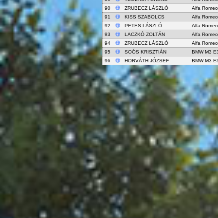
90
ZRUBECZ LÁSZLÓ
Alfa Rome
91
KISS SZABOLCS
Alfa Rome
92
PETES LÁSZLÓ
Alfa Rome
93
LACZKÓ ZOLTÁN
Alfa Rome
94
ZRUBECZ LÁSZLÓ
Alfa Romeo
95
SOÓS KRISZTIÁN
BMW M3 E
96
HORVÁTH JÓZSEF
BMW M3 E