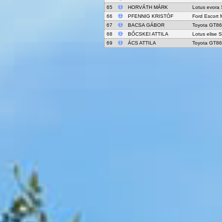
65
HORVÁTH MÁRK
Lotus evora 
66
PFENNIG KRISTÓF
Ford Escort 
67
BACSA GÁBOR
Toyota GT86
68
BŐCSKEI ATTILA
Lotus elise 
69
ÁCS ATTILA
Toyota GT86