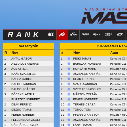
R
I
H
U
N
G
A
A
N
G
T
RANK
Versenyzők
GTR-Masters Rank 
R
Név
#
Név
Autó
1
ANTAL GÁBOR
1
PISKI TAMÁS
Corvette C7.
2
ASZTALOS ANDRÁS
2
BURSZKY NORBERT
Porsche 911
2
ÁCS ATTILA
3
HORVÁTH MÁRK
McLaren 65
3
BAÁN SZABOLCS
4
ASZTALOS ANDRÁS
Corvette C7.
1
BACSA GÁBOR
5
DEÁK FERENC
Porsche 911
2
BALOGH ANDRÁS
6
SZARKA ANDRÁS
Porsche 911
1
BALOGH GÁBOR
7
SZÉCHY SZABOLCS
Corvette C7.
3
BŐCSKEI ATTILA
8
MÁRTON ZOLTÁN
Corvette C7.
1
BURSZKY NORBERT
9
FEHÉR NORBERT
Porsche 911
2
DEÁK FERENC
10
TERHES CSABA
Corvette C7.
1
DEZSŐ TAMÁS
11
TÖMÖL TOMI
Porsche 911
1
FEHÉR NORBERT
12
PFENNIG KRISTÓF
McLaren 65
1
FELLENBECK ZSOLT
13
ASZTALOS ANDRÁS
Porsche 911
1
GÁSPÁR GERGELY
14
LÁNYI TAMÁS
Corvette C7.