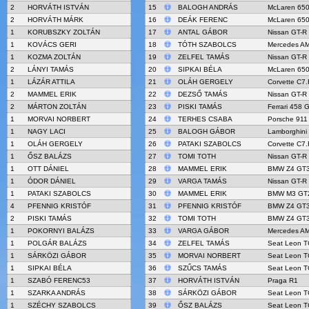
2
HORVÁTH ISTVÁN
15
BALOGH ANDRÁS
McLaren 65
2
HORVÁTH MÁRK
16
DEÁK FERENC
McLaren 65
1
KORUBSZKY ZOLTÁN
17
ANTAL GÁBOR
Nissan GT-R
1
KOVÁCS GERI
18
TÓTH SZABOLCS
Mercedes A
1
KOZMA ZOLTÁN
19
ZELFEL TAMÁS
Nissan GT-R
2
LÁNYI TAMÁS
20
SIPKAI BÉLA
McLaren 65
1
LÁZÁR ATTILA
21
OLÁH GERGELY
Corvette C7.
2
MAMMEL ERIK
22
DEZSŐ TAMÁS
Nissan GT-R
2
MÁRTON ZOLTÁN
23
PISKI TAMÁS
Ferrari 458 
1
MORVAI NORBERT
24
TERHES CSABA
Porsche 911
1
NAGY LACI
25
BALOGH GÁBOR
Lamborghini
1
OLÁH GERGELY
26
PATAKI SZABOLCS
Corvette C7.
1
ŐSZ BALÁZS
27
TOMI TOTH
Nissan GT-R
1
OTT DÁNIEL
28
MAMMEL ERIK
BMW Z4 GT
1
ÓDOR DÁNIEL
29
VARGA TAMÁS
Nissan GT-R
1
PATAKI SZABOLCS
30
MAMMEL ERIK
BMW M3 GT
4
PFENNIG KRISTÓF
31
PFENNIG KRISTÓF
BMW Z4 GT
2
PISKI TAMÁS
32
TOMI TOTH
BMW Z4 GT
1
POKORNYI BALÁZS
33
VARGA GÁBOR
Mercedes A
1
POLGÁR BALÁZS
34
ZELFEL TAMÁS
Seat Leon 
1
SÁRKÖZI GÁBOR
35
MORVAI NORBERT
Seat Leon 
1
SIPKAI BÉLA
36
SZŰCS TAMÁS
Seat Leon 
1
SZABÓ FERENC53
37
HORVÁTH ISTVÁN
Praga R1
1
SZARKA ANDRÁS
38
SÁRKÖZI GÁBOR
Seat Leon 
1
SZÉCHY SZABOLCS
39
ŐSZ BALÁZS
Seat Leon 