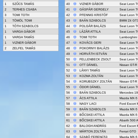
1
SZŰCS TAMÁS
40
VIZNER GÁBOR
Seat Leon 
2
TERHES CSABA
41
GÁSPÁR GERGELY
Seat Leon 
3
TOMI TOTH
42
PFENNIG KRISTÓF
Seat Leon 
1
TÖMÖL TOMI
43
BAÁN SZABOLCS
BMW Z4 GT
1
TÓTH SZABOLCS
44
POLGÁR BALÁZS
Seat Leon 
1
VARGA GÁBOR
45
LÁZÁR ATTILA
Seat Leon 
1
VARGA TAMÁS
46
TOMI TOTH
Lamborghini
1
VIZNER GÁBOR
47
KOVÁCS GERI
Seat Leon 
2
ZELFEL TAMÁS
48
POKORNYI BALÁZS
Seat Leon 
49
HORVÁTH ISTVÁN
Seat Leon 
50
FELLENBECK ZSOLT
Seat Leon 
51
OTT DÁNIEL
Nissan GT-R
52
LÁNYI TAMÁS
Seat Leon 
53
KOZMA ZOLTÁN
Seat Leon 
54
KORUBSZKY ZOLTÁN
Nissan GT-R
55
ÓDOR DÁNIEL
Seat Leon 
56
BAÁN SZABOLCS
Mercedes 1
57
ÁCS ATTILA
Mazda MX-5
58
NAGY LACI
Ford Escort 
59
BAÁN SZABOLCS
Mazda MX-5
60
BŐCSKEI ATTILA
Mazda MX-5
61
BŐCSKEI ATTILA
Abarth 500 A
62
BALOGH ANDRÁS
Ford Escort 
63
MÁRTON ZOLTÁN
Ferrari GTO
64
SZABÓ FERENC53
Mazda MX-5