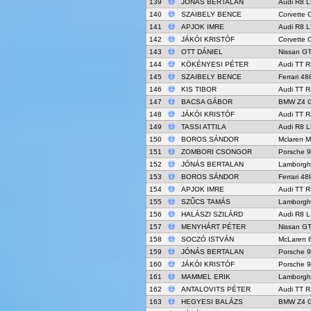
139
JÓNÁS BERTALAN
Audi R8 
140
SZAIBELY BENCE
Corvette 
141
APJOK IMRE
Audi R8 
142
JÁKÓI KRISTÓF
Corvette 
143
OTT DÁNIEL
Nissan G
144
KÖKÉNYESI PÉTER
Audi TT R
145
SZAIBELY BENCE
Ferrari 4
146
KIS TIBOR
Audi TT R
147
BACSA GÁBOR
BMW Z4 
148
JÁKÓI KRISTÓF
Audi TT R
149
TASSI ATTILA
Audi R8 L
150
BOROS SÁNDOR
Mclaren 
151
ZOMBORI CSONGOR
Porsche 
152
JÓNÁS BERTALAN
Lamborghi
153
BOROS SÁNDOR
Ferrari 4
154
APJOK IMRE
Audi TT R
155
SZŰCS TAMÁS
Lamborghi
156
HALÁSZI SZILÁRD
Audi R8 L
157
MENYHÁRT PÉTER
Nissan G
158
SOCZÓ ISTVÁN
McLaren 
159
JÓNÁS BERTALAN
Porsche 9
160
JÁKÓI KRISTÓF
Porsche 
161
MAMMEL ERIK
Lamborgh
162
ANTALOVITS PÉTER
Audi TT R
163
HEGYESI BALÁZS
BMW Z4 