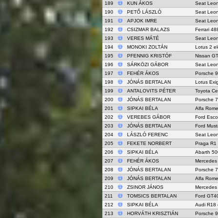
189
KUN ÁKOS
Seat Leo
190
PETŐ LÁSZLÓ
Seat Leo
191
APJOK IMRE
Seat Leo
192
CSIZMAR BALAZS
Ferrari 4
193
VERES MÁTÉ
Seat Leo
194
MONOKI ZOLTÁN
Lotus 2 e
195
PFENNIG KRISTÓF
Nissan G
196
SÁRKÖZI GÁBOR
Seat Leo
197
FEHÉR ÁKOS
Porsche 
198
JÓNÁS BERTALAN
Lotus Ex
199
ANTALOVITS PÉTER
Toyota Ce
200
JÓNÁS BERTALAN
Porsche 7
201
SIPKAI BÉLA
Alfa Rome
202
VEREBES GÁBOR
Ford Esco
203
JÓNÁS BERTALAN
Ford Mus
204
LÁSZLÓ FERENC
Seat Leo
205
FEKETE NORBERT
Praga R1
206
SIPKAI BÉLA
Abarth 50
207
FEHÉR ÁKOS
Mercedes
208
JÓNÁS BERTALAN
Porsche 
209
JÓNÁS BERTALAN
Alfa Rom
210
ZSINOR JÁNOS
Mercedes
211
TOMSICS BERTALAN
Ford GT4
212
SIPKAI BÉLA
Audi R18 
213
HORVÁTH KRISZTIÁN
Porsche 