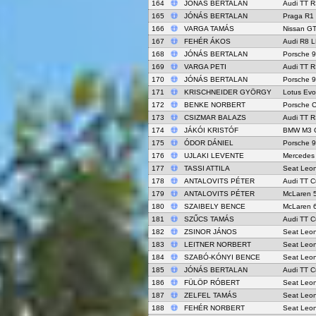
164
JÓNÁS BERTALAN
Audi TT R
165
JÓNÁS BERTALAN
Praga R1
166
VARGA TAMÁS
Nissan G
167
FEHÉR ÁKOS
Audi R8 
168
JÓNÁS BERTALAN
Porsche 9
169
VARGA PETI
Audi TT R
170
JÓNÁS BERTALAN
Porsche 
171
KRISCHNEIDER GYÖRGY
Lotus Ev
172
BENKE NORBERT
Porsche 
173
CSIZMAR BALAZS
Audi TT R
174
JÁKÓI KRISTÓF
BMW M3 
175
ÓDOR DÁNIEL
Porsche 
176
UJLAKI LEVENTE
Mercedes
177
TASSI ATTILA
Seat Leo
178
ANTALOVITS PÉTER
Audi TT 
179
ANTALOVITS PÉTER
McLaren 
180
SZAIBELY BENCE
McLaren 
181
SZŰCS TAMÁS
Audi TT 
182
ZSINOR JÁNOS
Seat Leo
183
LEITNER NORBERT
Seat Leo
184
SZABÓ-KÓNYI BENCE
Seat Leo
185
JÓNÁS BERTALAN
Audi TT 
186
FÜLÖP RÓBERT
Seat Leo
187
ZELFEL TAMÁS
Seat Leo
188
FEHÉR NORBERT
Seat Leo