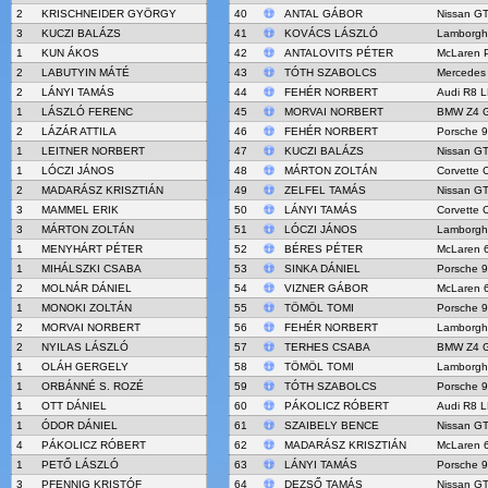
2
KRISCHNEIDER GYÖRGY
40
ANTAL GÁBOR
Nissan G
3
KUCZI BALÁZS
41
KOVÁCS LÁSZLÓ
Lamborgh
1
KUN ÁKOS
42
ANTALOVITS PÉTER
McLaren 
2
LABUTYIN MÁTÉ
43
TÓTH SZABOLCS
Mercedes
2
LÁNYI TAMÁS
44
FEHÉR NORBERT
Audi R8 
1
LÁSZLÓ FERENC
45
MORVAI NORBERT
BMW Z4 
2
LÁZÁR ATTILA
46
FEHÉR NORBERT
Porsche 
1
LEITNER NORBERT
47
KUCZI BALÁZS
Nissan G
1
LÓCZI JÁNOS
48
MÁRTON ZOLTÁN
Corvette 
2
MADARÁSZ KRISZTIÁN
49
ZELFEL TAMÁS
Nissan G
3
MAMMEL ERIK
50
LÁNYI TAMÁS
Corvette 
3
MÁRTON ZOLTÁN
51
LÓCZI JÁNOS
Lamborgh
1
MENYHÁRT PÉTER
52
BÉRES PÉTER
McLaren 
1
MIHÁLSZKI CSABA
53
SINKA DÁNIEL
Porsche 
2
MOLNÁR DÁNIEL
54
VIZNER GÁBOR
McLaren 
1
MONOKI ZOLTÁN
55
TÖMÖL TOMI
Porsche 
2
MORVAI NORBERT
56
FEHÉR NORBERT
Lamborgh
2
NYILAS LÁSZLÓ
57
TERHES CSABA
BMW Z4 
1
OLÁH GERGELY
58
TÖMÖL TOMI
Lamborgh
1
ORBÁNNÉ S. ROZÉ
59
TÓTH SZABOLCS
Porsche 
1
OTT DÁNIEL
60
PÁKOLICZ RÓBERT
Audi R8 
1
ÓDOR DÁNIEL
61
SZAIBELY BENCE
Nissan G
4
PÁKOLICZ RÓBERT
62
MADARÁSZ KRISZTIÁN
McLaren 
1
PETŐ LÁSZLÓ
63
LÁNYI TAMÁS
Porsche 
3
PFENNIG KRISTÓF
64
DEZSŐ TAMÁS
Nissan G