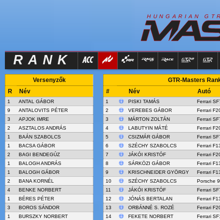
R
I
H
U
N
G
A
A
N
G
T
RANK
Versenyzők
GTR-Masters Rank -
R
Név
#
Név
Autó
1
ANTAL GÁBOR
1
PISKI TAMÁS
Ferrari S
9
ANTALOVITS PÉTER
2
VEREBES GÁBOR
Ferrari F
3
APJOK IMRE
3
MÁRTON ZOLTÁN
Ferrari S
2
ASZTALOS ANDRÁS
4
LABUTYIN MÁTÉ
Ferrari F
1
BAÁN SZABOLCS
5
CSIZMÁR GÁBOR
Ferrari S
1
BACSA GÁBOR
6
SZÉCHY SZABOLCS
Ferrari F1
2
BAGI BENDEGÚZ
7
JÁKÓI KRISTÓF
Ferrari F
1
BALOGH ANDRÁS
8
SÁRKÖZI GÁBOR
Ferrari F1
1
BALOGH GÁBOR
9
KRISCHNEIDER GYÖRGY
Ferrari F1
2
BANA KORNÉL
10
SZÉCHY SZABOLCS
Porsche 9
4
BENKE NORBERT
11
JÁKÓI KRISTÓF
Ferrari S
1
BÉRES PÉTER
12
JÓNÁS BERTALAN
Ferrari F1
3
BOROS SÁNDOR
13
ORBÁNNÉ S. ROZÉ
Ferrari F
1
BURSZKY NORBERT
14
FEKETE NORBERT
Ferrari SF