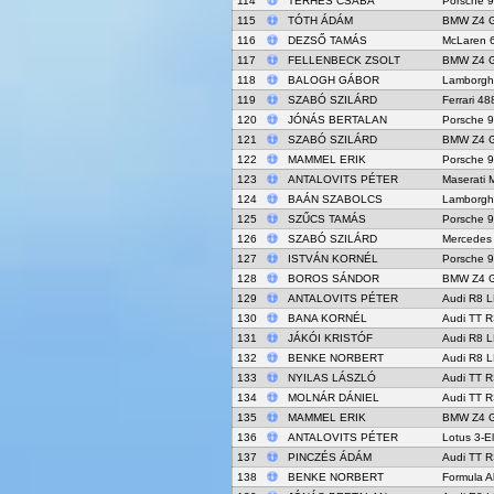
114
TERHES CSABA
Porsche 
115
TÓTH ÁDÁM
BMW Z4 
116
DEZSŐ TAMÁS
McLaren 
117
FELLENBECK ZSOLT
BMW Z4 
118
BALOGH GÁBOR
Lamborgh
119
SZABÓ SZILÁRD
Ferrari 4
120
JÓNÁS BERTALAN
Porsche 
121
SZABÓ SZILÁRD
BMW Z4 
122
MAMMEL ERIK
Porsche 
123
ANTALOVITS PÉTER
Maserati
124
BAÁN SZABOLCS
Lamborgh
125
SZŰCS TAMÁS
Porsche 
126
SZABÓ SZILÁRD
Mercedes
127
ISTVÁN KORNÉL
Porsche 
128
BOROS SÁNDOR
BMW Z4 
129
ANTALOVITS PÉTER
Audi R8 
130
BANA KORNÉL
Audi TT R
131
JÁKÓI KRISTÓF
Audi R8 
132
BENKE NORBERT
Audi R8 
133
NYILAS LÁSZLÓ
Audi TT R
134
MOLNÁR DÁNIEL
Audi TT R
135
MAMMEL ERIK
BMW Z4 
136
ANTALOVITS PÉTER
Lotus 3-E
137
PINCZÉS ÁDÁM
Audi TT R
138
BENKE NORBERT
Formula A