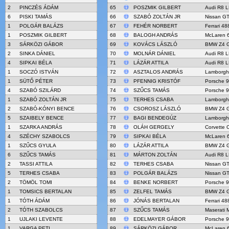
2
PINCZÉS ÁDÁM
65
POSZMIK GILBERT
Audi R8 
6
PISKI TAMÁS
66
SZABÓ ZOLTÁN JR
Nissan G
1
POLGÁR BALÁZS
67
FEHÉR NORBERT
Ferrari 4
1
POSZMIK GILBERT
68
BALOGH ANDRÁS
McLaren 
3
SÁRKÖZI GÁBOR
69
KOVÁCS LÁSZLÓ
BMW Z4 
2
SINKA DÁNIEL
70
MOLNÁR DÁNIEL
Audi R8 
4
SIPKAI BÉLA
71
LÁZÁR ATTILA
Audi R8 
1
SOCZÓ ISTVÁN
72
ASZTALOS ANDRÁS
Lamborgh
1
SÜTŐ PÉTER
73
PFENNIG KRISTÓF
Porsche 
4
SZABÓ SZILÁRD
74
SZŰCS TAMÁS
Porsche 
1
SZABÓ ZOLTÁN JR
75
TERHES CSABA
Lamborgh
2
SZABÓ-KÓNYI BENCE
76
CSOROSZ LÁSZLÓ
BMW Z4 
5
SZAIBELY BENCE
77
BAGI BENDEGÚZ
Lamborgh
1
SZARKA ANDRÁS
78
OLÁH GERGELY
Corvette 
4
SZÉCHY SZABOLCS
79
SIPKAI BÉLA
McLaren 
1
SZŰCS GYULA
80
LÁZÁR ATTILA
BMW Z4 
6
SZŰCS TAMÁS
81
MÁRTON ZOLTÁN
Audi R8 
2
TASSI ATTILA
82
TERHES CSABA
Nissan G
5
TERHES CSABA
83
POLGÁR BALÁZS
Nissan G
2
TÖMÖL TOMI
84
BENKE NORBERT
Porsche 
1
TOMSICS BERTALAN
85
ZELFEL TAMÁS
BMW Z4 
1
TÓTH ÁDÁM
86
JÓNÁS BERTALAN
Ferrari 4
2
TÓTH SZABOLCS
87
SZŰCS TAMÁS
Maserati
1
UJLAKI LEVENTE
88
EDELMAYER GÁBOR
Porsche 
1
VARGA PETI
89
SÁRKÖZI GÁBOR
McLaren 