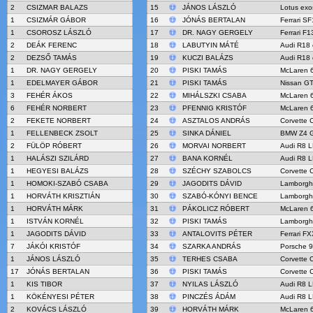
2
CSIZMAR BALAZS
15
JÁNOS LÁSZLÓ
Lotus exo
1
CSIZMÁR GÁBOR
16
JÓNÁS BERTALAN
Ferrari SF
1
CSOROSZ LÁSZLÓ
17
DR. NAGY GERGELY
Ferrari F1
2
DEÁK FERENC
18
LABUTYIN MÁTÉ
Audi R18 
2
DEZSŐ TAMÁS
19
KUCZI BALÁZS
Audi R18 
1
DR. NAGY GERGELY
20
PISKI TAMÁS
McLaren 
1
EDELMAYER GÁBOR
21
PISKI TAMÁS
Nissan G
3
FEHÉR ÁKOS
22
MIHÁLSZKI CSABA
McLaren 
6
FEHÉR NORBERT
23
PFENNIG KRISTÓF
McLaren 
2
FEKETE NORBERT
24
ASZTALOS ANDRÁS
Corvette 
1
FELLENBECK ZSOLT
25
SINKA DÁNIEL
BMW Z4 
2
FÜLÖP RÓBERT
26
MORVAI NORBERT
Audi R8 
1
HALÁSZI SZILÁRD
27
BANA KORNÉL
Audi R8 
1
HEGYESI BALÁZS
28
SZÉCHY SZABOLCS
Corvette 
1
HOMOKI-SZABÓ CSABA
29
JAGODITS DÁVID
Lamborgh
1
HORVÁTH KRISZTIÁN
30
SZABÓ-KÓNYI BENCE
Lamborgh
1
HORVÁTH MÁRK
31
PÁKOLICZ RÓBERT
McLaren 
1
ISTVÁN KORNÉL
32
PISKI TAMÁS
Lamborgh
1
JAGODITS DÁVID
33
ANTALOVITS PÉTER
Ferrari F
7
JÁKÓI KRISTÓF
34
SZARKA ANDRÁS
Porsche 
1
JÁNOS LÁSZLÓ
35
TERHES CSABA
Corvette 
17
JÓNÁS BERTALAN
36
PISKI TAMÁS
Corvette 
1
KIS TIBOR
37
NYILAS LÁSZLÓ
Audi R8 
1
KÖKÉNYESI PÉTER
38
PINCZÉS ÁDÁM
Audi R8 
2
KOVÁCS LÁSZLÓ
39
HORVÁTH MÁRK
McLaren 