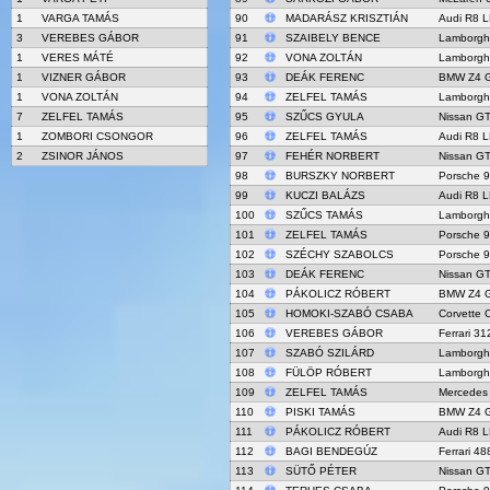
1
VARGA TAMÁS
90
MADARÁSZ KRISZTIÁN
Audi R8 
3
VEREBES GÁBOR
91
SZAIBELY BENCE
Lamborgh
1
VERES MÁTÉ
92
VONA ZOLTÁN
Lamborgh
1
VIZNER GÁBOR
93
DEÁK FERENC
BMW Z4 
1
VONA ZOLTÁN
94
ZELFEL TAMÁS
Lamborgh
7
ZELFEL TAMÁS
95
SZŰCS GYULA
Nissan G
1
ZOMBORI CSONGOR
96
ZELFEL TAMÁS
Audi R8 L
2
ZSINOR JÁNOS
97
FEHÉR NORBERT
Nissan G
98
BURSZKY NORBERT
Porsche 
99
KUCZI BALÁZS
Audi R8 
100
SZŰCS TAMÁS
Lamborgh
101
ZELFEL TAMÁS
Porsche 
102
SZÉCHY SZABOLCS
Porsche 
103
DEÁK FERENC
Nissan G
104
PÁKOLICZ RÓBERT
BMW Z4 
105
HOMOKI-SZABÓ CSABA
Corvette 
106
VEREBES GÁBOR
Ferrari 31
107
SZABÓ SZILÁRD
Lamborgh
108
FÜLÖP RÓBERT
Lamborgh
109
ZELFEL TAMÁS
Mercedes
110
PISKI TAMÁS
BMW Z4 
111
PÁKOLICZ RÓBERT
Audi R8 L
112
BAGI BENDEGÚZ
Ferrari 4
113
SÜTŐ PÉTER
Nissan G