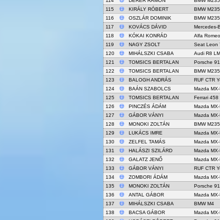
114
DÉRER RAMON
BMW M235i
115
KIRÁLY RÓBERT
BMW M235i
116
OSZLÁR DOMINIK
BMW M235i
117
KOVÁCS DÁVID
Mercedes-
118
KÓKAI KONRÁD
Alfa Rome
119
NAGY ZSOLT
Seat Leon
120
MIHÁLSZKI CSABA
Audi R8 L
121
TOMSICS BERTALAN
Porsche 9
122
TOMSICS BERTALAN
BMW M235i
123
BALOGH ANDRÁS
RUF CTR Ye
124
BAÁN SZABOLCS
Mazda MX-
125
TOMSICS BERTALAN
Ferrari 458
126
PINCZÉS ÁDÁM
Mazda MX-
127
GÁBOR VÁNYI
Mazda MX-
128
MONOKI ZOLTÁN
BMW M235i
129
LUKÁCS IMRE
Mazda MX-
130
ZELFEL TAMÁS
Mazda MX-
131
HALÁSZI SZILÁRD
Mazda MX-
132
GALATZ JENŐ
Mazda MX-
133
GÁBOR VÁNYI
RUF CTR Ye
134
ZOMBORI ÁDÁM
Mazda MX-
135
MONOKI ZOLTÁN
Porsche 91
136
ANTAL GÁBOR
Mazda MX-
137
MIHÁLSZKI CSABA
BMW M4
138
BACSA GÁBOR
Mazda MX-