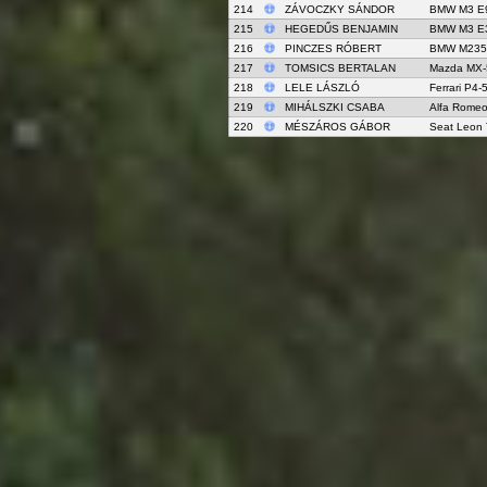
214
ZÁVOCZKY SÁNDOR
BMW M3 E
215
HEGEDŰS BENJAMIN
BMW M3 E
216
PINCZES RÓBERT
BMW M235i
217
TOMSICS BERTALAN
Mazda MX-
218
LELE LÁSZLÓ
Ferrari P4-
219
MIHÁLSZKI CSABA
Alfa Rome
220
MÉSZÁROS GÁBOR
Seat Leon