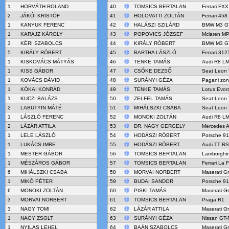
1
HORVÁTH ROLAND
40
TOMSICS BERTALAN
Ferrari FXX
2
JÁKÓI KRISTÓF
41
HOLOVATTI ZOLTÁN
Ferrari 45
1
KANYUK FERENC
42
HALÁSZI SZILÁRD
BMW M3 G
1
KARAJZ KÁROLY
43
POPOVICS JÓZSEF
Mclaren M
3
KÉRI SZABOLCS
44
KIRÁLY RÓBERT
BMW M3 G
5
KIRÁLY RÓBERT
45
BARTHA LÁSZLÓ
Ferrari 312
1
KISKOVÁCS MÁTYÁS
46
TENKE TAMÁS
Audi R8 LM
1
KISS GÁBOR
47
CSŐKE DEZSŐ
Seat Leon
1
KOVÁCS DÁVID
48
SURÁNYI GÉZA
Pagani zo
1
KÓKAI KONRÁD
49
TENKE TAMÁS
Lotus Evor
1
KUCZI BALÁZS
50
ZELFEL TAMÁS
Seat Leon
2
LABUTYIN MÁTÉ
51
MIHÁLSZKI CSABA
Seat Leon
1
LÁSZLÓ FERENC
52
MONOKI ZOLTÁN
Audi R8 L
2
LÁZÁR ATTILA
53
DR. NAGY GERGELY
Mercedes 
1
LELE LÁSZLÓ
54
HODÁSZI RÓBERT
Porsche 9
1
LUKÁCS IMRE
55
HODÁSZI RÓBERT
Audi TT RS
1
MESTER GÁBOR
56
TOMSICS BERTALAN
Lamborghin
1
MÉSZÁROS GÁBOR
57
TOMSICS BERTALAN
Ferrari La F
6
MIHÁLSZKI CSABA
58
MORVAI NORBERT
Maserati G
1
MIKÓ PÉTER
59
BUDAI SANDOR
Porsche 9
6
MONOKI ZOLTÁN
60
PISKI TAMÁS
Maserati G
3
MORVAI NORBERT
61
TOMSICS BERTALAN
Praga R1
3
NAGY TOMI
62
LÁZÁR ATTILA
Maserati G
1
NAGY ZSOLT
63
SURÁNYI GÉZA
Nissan GT
1
NYILAS LEHEL
64
BAÁN SZABOLCS
Maserati G