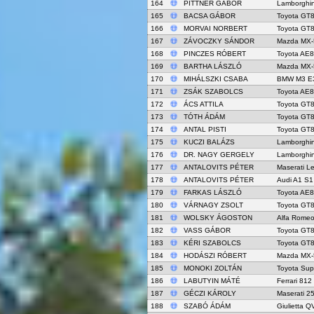
164
PITTNER GÁBOR
Lamborghin
165
BACSA GÁBOR
Toyota GT
166
MORVAI NORBERT
Toyota GT
167
ZÁVOCZKY SÁNDOR
Mazda MX-
168
PINCZES RÓBERT
Toyota AE
169
BARTHA LÁSZLÓ
Mazda MX-
170
MIHÁLSZKI CSABA
BMW M3 E
171
ZSÁK SZABOLCS
Toyota AE
172
ÁCS ATTILA
Toyota GT
173
TÓTH ÁDÁM
Toyota GT
174
ANTAL PISTI
Toyota GT
175
KUCZI BALÁZS
Lamborghin
176
DR. NAGY GERGELY
Lamborghin
177
ANTALOVITS PÉTER
Maserati L
178
ANTALOVITS PÉTER
Audi A1 S1
179
FARKAS LÁSZLÓ
Toyota AE
180
VÁRNAGY ZSOLT
Toyota GT
181
WOLSKY ÁGOSTON
Alfa Rome
182
VASS GÁBOR
Toyota GT
183
KÉRI SZABOLCS
Toyota GT
184
HODÁSZI RÓBERT
Mazda MX-
185
MONOKI ZOLTÁN
Toyota Sup
186
LABUTYIN MÁTÉ
Ferrari 812
187
GÉCZI KÁROLY
Maserati 2
188
SZABÓ ÁDÁM
Giulietta Q