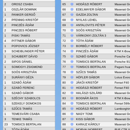
2
OROSZ CSABA
65
HODÁSZI RÓBERT
Maserati G
1
OSZLÁR DOMINIK
66
EDELMAYER GÁBOR
Maserati G
1
PANKER GERGŐ
67
GAZDA ZOLTAN
Maserati G
2
PFENNIG KRISTÓF
68
NYILAS LEHEL
Maserati G
2
PINCZÉS ÁDÁM
69
ANTALOVITS PÉTER
Maserati G
2
PINCZES RÓBERT
70
SOÓS KRISZTIÁN
Maserati G
1
PISKI TAMÁS
71
VÁRKONYI ZOLTÁN 3
Maserati G
4
PITTNER GÁBOR
72
TÓTH ÁDÁM
Maserati G
1
POPOVICS JÓZSEF
73
BORBÉLY RÓBERT
Maserati G
3
SCHEIBLINGER PÉTER
74
PINCZÉS ÁDÁM
KTM X-Bow
1
SCHUBERT DÁVID
75
SZABÓ GÁBOR
Porsche C
2
SIPOS DÁNIEL
76
TOMSICS BERTALAN
Porsche 91
1
SOMOGYI ZSIGMOND
77
TOMSICS BERTALAN
Pagani hua
1
SOÓS KRISZTIÁN
78
SZŰCS TAMÁS
Maserati G
2
SURÁNYI GÉZA
79
HÖFLER GÁBOR
Lotus Evo
1
SZABÓ ÁDÁM
80
JÁKÓI KRISTÓF
Ferrari F40
2
SZABÓ FERENC
81
HODÁSZI RÓBERT
Ferrari F40
1
SZABÓ GÁBOR
82
HALÁSZI SZILÁRD
Maserati G
1
SZÉCHY SZABOLCS
83
BOGNÁR ÁKOS
KTM X-Bow
1
SZEKELY DOMOKOS
84
TOMSICS BERTALAN
Ferrari 599
1
SZŰCS TAMÁS
85
HODÁSZI RÓBERT
Lamborghin
1
TEMESVÁRI CSABA
86
NAGY TOMI
Maserati G
3
TENKE TAMÁS
87
KISS GÁBOR
Maserati G
23
TOMSICS BERTALAN
88
KARAJZ KÁROLY
Maserati G
2
TÓTH ÁDÁM
89
MORVAI NORBERT
RUF CTR Ye