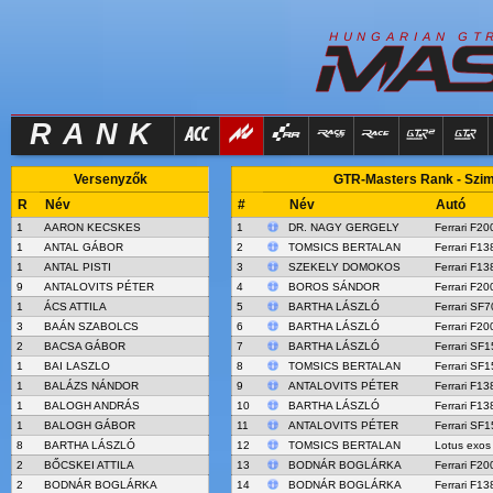
R
I
H
U
N
G
A
A
N
G
T
RANK
Versenyzők
GTR-Masters Rank - Szimu
R
Név
#
Név
Autó
1
AARON KECSKES
1
DR. NAGY GERGELY
Ferrari F20
1
ANTAL GÁBOR
2
TOMSICS BERTALAN
Ferrari F13
1
ANTAL PISTI
3
SZEKELY DOMOKOS
Ferrari F13
9
ANTALOVITS PÉTER
4
BOROS SÁNDOR
Ferrari F20
1
ÁCS ATTILA
5
BARTHA LÁSZLÓ
Ferrari SF
3
BAÁN SZABOLCS
6
BARTHA LÁSZLÓ
Ferrari F20
2
BACSA GÁBOR
7
BARTHA LÁSZLÓ
Ferrari SF1
1
BAI LASZLO
8
TOMSICS BERTALAN
Ferrari SF1
1
BALÁZS NÁNDOR
9
ANTALOVITS PÉTER
Ferrari F13
1
BALOGH ANDRÁS
10
BARTHA LÁSZLÓ
Ferrari F13
1
BALOGH GÁBOR
11
ANTALOVITS PÉTER
Ferrari SF1
8
BARTHA LÁSZLÓ
12
TOMSICS BERTALAN
Lotus exos
2
BŐCSKEI ATTILA
13
BODNÁR BOGLÁRKA
Ferrari F20
2
BODNÁR BOGLÁRKA
14
BODNÁR BOGLÁRKA
Ferrari F13