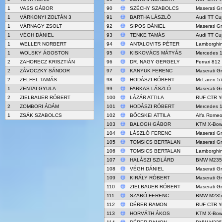
1
VASS GÁBOR
90
SZÉCHY SZABOLCS
Maserati G
1
VÁRKONYI ZOLTÁN 3
91
BARTHA LÁSZLÓ
Audi TT Cu
1
VÁRNAGY ZSOLT
92
SIPOS DÁNIEL
Maserati G
1
VÉGH DÁNIEL
93
TENKE TAMÁS
Audi TT Cu
1
WELLER NORBERT
94
ANTALOVITS PÉTER
Lamborghin
1
WOLSKY ÁGOSTON
95
KISKOVÁCS MÁTYÁS
Mercedes 
2
ZAHORECZ KRISZTIÁN
96
DR. NAGY GERGELY
Ferrari 812
2
ZÁVOCZKY SÁNDOR
97
KANYUK FERENC
Maserati G
2
ZELFEL TAMÁS
98
HODÁSZI RÓBERT
McLaren 5
1
ZENTAI GYULA
99
FARKAS LÁSZLÓ
Maserati G
2
ZIELBAUER RÓBERT
100
LÁZÁR ATTILA
RUF CTR Ye
2
ZOMBORI ÁDÁM
101
HODÁSZI RÓBERT
Mercedes 
1
ZSÁK SZABOLCS
102
BŐCSKEI ATTILA
Alfa Rome
103
BALOGH GÁBOR
KTM X-Bow
104
LÁSZLÓ FERENC
Maserati G
105
TOMSICS BERTALAN
Maserati G
106
TOMSICS BERTALAN
Lamborghin
107
HALÁSZI SZILÁRD
BMW M235i
108
VÉGH DÁNIEL
Maserati G
109
KIRÁLY RÓBERT
Maserati G
110
ZIELBAUER RÓBERT
Maserati G
111
SZABÓ FERENC
BMW M235i
112
DÉRER RAMON
RUF CTR Ye
113
HORVÁTH ÁKOS
KTM X-Bow