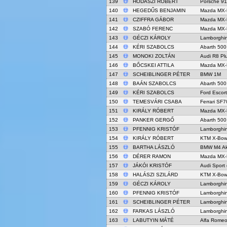
139
HODÁSZI RÓBERT
Porsche 91
140
HEGEDŰS BENJAMIN
Mazda MX-
141
CZIFFRA GÁBOR
Mazda MX-
142
SZABÓ FERENC
Mazda MX-
143
GÉCZI KÁROLY
Lamborghin
144
KÉRI SZABOLCS
Abarth 500
145
MONOKI ZOLTÁN
Audi R8 Pl
146
BŐCSKEI ATTILA
Mazda MX-
147
SCHEIBLINGER PÉTER
BMW 1M
148
BAÁN SZABOLCS
Abarth 500
149
KÉRI SZABOLCS
Ford Escor
150
TEMESVÁRI CSABA
Ferrari SF
151
KIRÁLY RÓBERT
Mazda MX-
152
PANKER GERGŐ
Abarth 500
153
PFENNIG KRISTÓF
Lamborghin
154
KIRÁLY RÓBERT
KTM X-Bow
155
BARTHA LÁSZLÓ
BMW M4 Ak
156
DÉRER RAMON
Mazda MX-
157
JÁKÓI KRISTÓF
Audi Sport 
158
HALÁSZI SZILÁRD
KTM X-Bow
159
GÉCZI KÁROLY
Lamborghin
160
PFENNIG KRISTÓF
Lamborghin
161
SCHEIBLINGER PÉTER
Lamborghin
162
FARKAS LÁSZLÓ
Lamborghin
163
LABUTYIN MÁTÉ
Alfa Rome