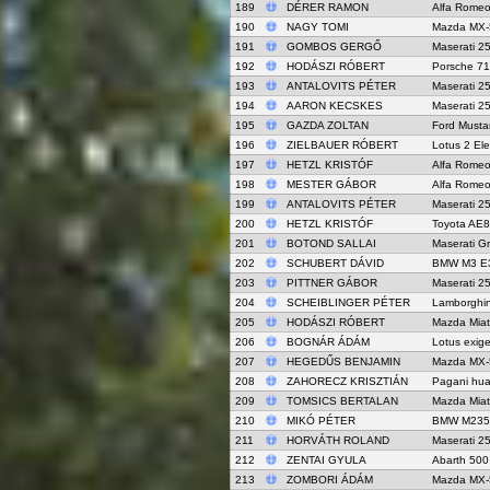
189
DÉRER RAMON
Alfa Rome
190
NAGY TOMI
Mazda MX-
191
GOMBOS GERGŐ
Maserati 2
192
HODÁSZI RÓBERT
Porsche 71
193
ANTALOVITS PÉTER
Maserati 25
194
AARON KECSKES
Maserati 2
195
GAZDA ZOLTAN
Ford Must
196
ZIELBAUER RÓBERT
Lotus 2 El
197
HETZL KRISTÓF
Alfa Rome
198
MESTER GÁBOR
Alfa Rome
199
ANTALOVITS PÉTER
Maserati 2
200
HETZL KRISTÓF
Toyota AE
201
BOTOND SALLAI
Maserati G
202
SCHUBERT DÁVID
BMW M3 E
203
PITTNER GÁBOR
Maserati 2
204
SCHEIBLINGER PÉTER
Lamborghin
205
HODÁSZI RÓBERT
Mazda Mia
206
BOGNÁR ÁDÁM
Lotus exige
207
HEGEDŰS BENJAMIN
Mazda MX-
208
ZAHORECZ KRISZTIÁN
Pagani hua
209
TOMSICS BERTALAN
Mazda Mia
210
MIKÓ PÉTER
BMW M235i
211
HORVÁTH ROLAND
Maserati 2
212
ZENTAI GYULA
Abarth 500
213
ZOMBORI ÁDÁM
Mazda MX-