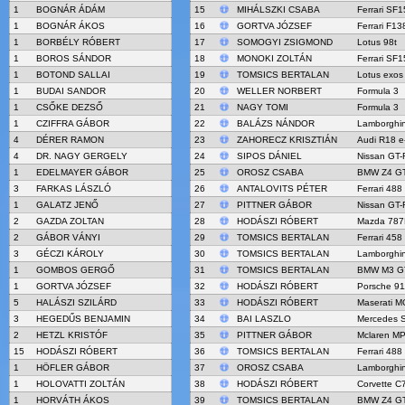
1
BOGNÁR ÁDÁM
15
MIHÁLSZKI CSABA
Ferrari SF1
1
BOGNÁR ÁKOS
16
GORTVA JÓZSEF
Ferrari F13
1
BORBÉLY RÓBERT
17
SOMOGYI ZSIGMOND
Lotus 98t
1
BOROS SÁNDOR
18
MONOKI ZOLTÁN
Ferrari SF1
1
BOTOND SALLAI
19
TOMSICS BERTALAN
Lotus exos
1
BUDAI SANDOR
20
WELLER NORBERT
Formula 3
1
CSŐKE DEZSŐ
21
NAGY TOMI
Formula 3
1
CZIFFRA GÁBOR
22
BALÁZS NÁNDOR
Lamborghin
4
DÉRER RAMON
23
ZAHORECZ KRISZTIÁN
Audi R18 e-
4
DR. NAGY GERGELY
24
SIPOS DÁNIEL
Nissan GT
1
EDELMAYER GÁBOR
25
OROSZ CSABA
BMW Z4 G
3
FARKAS LÁSZLÓ
26
ANTALOVITS PÉTER
Ferrari 48
1
GALATZ JENŐ
27
PITTNER GÁBOR
Nissan GT
2
GAZDA ZOLTAN
28
HODÁSZI RÓBERT
Mazda 787
2
GÁBOR VÁNYI
29
TOMSICS BERTALAN
Ferrari 45
3
GÉCZI KÁROLY
30
TOMSICS BERTALAN
Lamborghin
1
GOMBOS GERGŐ
31
TOMSICS BERTALAN
BMW M3 G
1
GORTVA JÓZSEF
32
HODÁSZI RÓBERT
Porsche 9
5
HALÁSZI SZILÁRD
33
HODÁSZI RÓBERT
Maserati 
3
HEGEDŰS BENJAMIN
34
BAI LASZLO
Mercedes 
2
HETZL KRISTÓF
35
PITTNER GÁBOR
Mclaren M
15
HODÁSZI RÓBERT
36
TOMSICS BERTALAN
Ferrari 48
1
HÖFLER GÁBOR
37
OROSZ CSABA
Lamborghin
1
HOLOVATTI ZOLTÁN
38
HODÁSZI RÓBERT
Corvette C
1
HORVÁTH ÁKOS
39
TOMSICS BERTALAN
BMW Z4 G